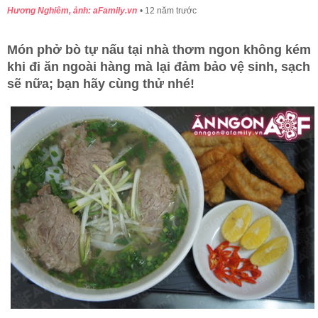
Hương Nghiêm, ảnh: aFamily.vn
12 năm trước
Món phở bò tự nấu tại nhà thơm ngon không kém
khi đi ăn ngoài hàng mà lại đảm bảo vệ sinh, sạch
sẽ nữa; bạn hãy cùng thử nhé!