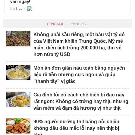
vấn ngay!
bizfly.vn
CÙNG MỤC
ĐANG HOT
Không phải sầu riêng, một báu vật tỷ đô
của Việt Nam khiến Trung Quốc, Mỹ mê
mẩn: diện tích trồng 200.000 ha, thu về
hơn nửa tỷ USD
Món ăn đơn giản nấu toàn bằng nguyên
liệu rẻ tiền nhưng cực ngon và giúp
"thanh tẩy" vị giác
Gia đình tôi có cách chế biến bí đao này
rất ngon: Không có trứng hay thịt, nhưng
vẫn mềm và đậm đà hương vị như thịt
90% người nướng thịt bằng nồi chiên
không dầu đều mắc lỗi này nên thịt bị
khô