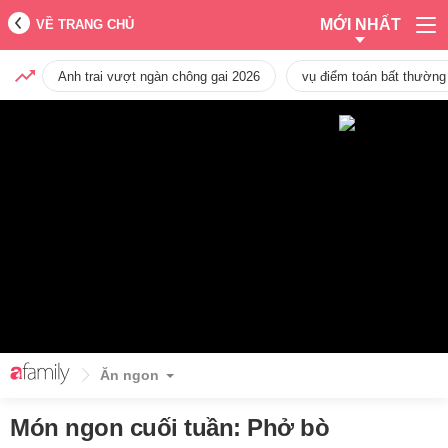
MỚI NHẤT
VỀ TRANG CHỦ
Anh trai vượt ngàn chông gai 2026
vụ điểm toán bất thường
Ăn ngon
Món ngon cuối tuần: Phở bò