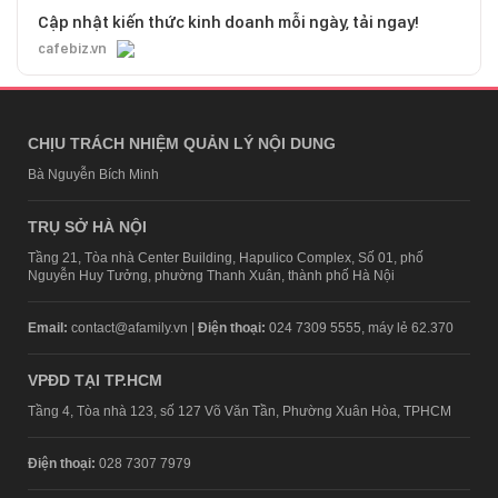
Cập nhật kiến thức kinh doanh mỗi ngày, tải ngay!
cafebiz.vn
CHỊU TRÁCH NHIỆM QUẢN LÝ NỘI DUNG
Bà Nguyễn Bích Minh
TRỤ SỞ HÀ NỘI
Tầng 21, Tòa nhà Center Building, Hapulico Complex, Số 01, phố
Nguyễn Huy Tưởng, phường Thanh Xuân, thành phố Hà Nội
Email:
contact@afamily.vn |
Điện thoại:
024 7309 5555, máy lẻ 62.370
VPĐD TẠI TP.HCM
Tầng 4, Tòa nhà 123, số 127 Võ Văn Tần, Phường Xuân Hòa, TPHCM
Điện thoại:
028 7307 7979