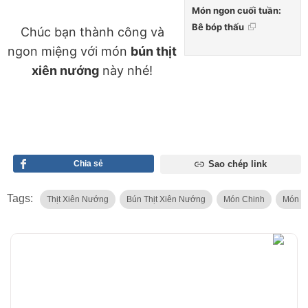
Món ngon cuối tuần:
Bê bóp thấu
Chúc bạn thành công và
ngon miệng với món
bún thịt
xiên nướng
này nhé!
Chia sẻ
Sao chép link
Tags:
Thịt Xiên Nướng
Bún Thịt Xiên Nướng
Món Chinh
Món Ăn