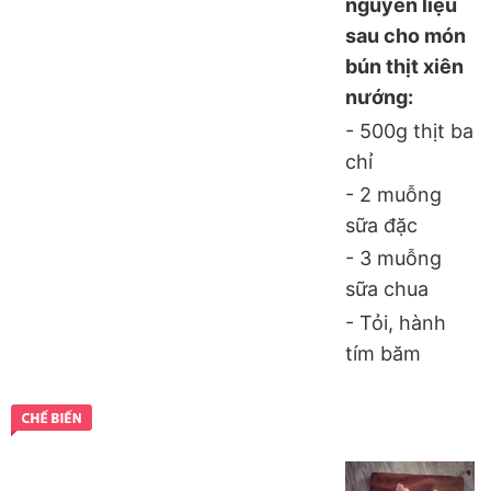
nguyên liệu
sau cho món
bún thịt xiên
nướng:
- 500g thịt ba
chỉ
- 2 muỗng
sữa đặc
- 3 muỗng
sữa chua
- Tỏi, hành
tím băm