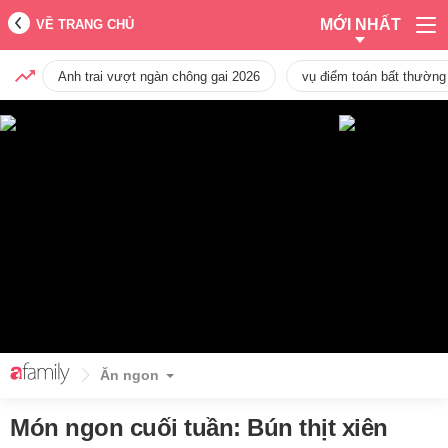
MỚI NHẤT
VỀ TRANG CHỦ
Anh trai vượt ngàn chông gai 2026
vụ điểm toán bất thường
Ăn ngon
Món ngon cuối tuần: Bún thịt xiên