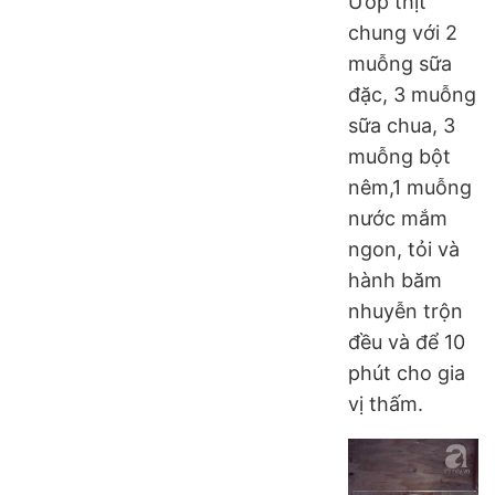
Ướp thịt
chung với 2
muỗng sữa
đặc, 3 muỗng
sữa chua, 3
muỗng bột
nêm,1 muỗng
nước mắm
ngon, tỏi và
hành băm
nhuyễn trộn
đều và để 10
phút cho gia
vị thấm.