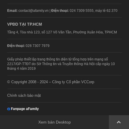
Email:
contact@afamily.vn |
Điện thoại:
024 7309 5555, máy lẻ 62.370
VPĐD TẠI TP.HCM
Tầng 4, Tòa nhà 123, số 127 Võ Văn Tần, Phường Xuân Hòa, TPHCM
Điện thoại:
028 7307 7979
Giấy phép thiết lập trang thông tin điện tử tổng hợp trên mạng số
2217/GP-TTĐT do Sở Thông tin và Truyền thông Hà Nội cấp ngày 10
tháng 4 năm 2019
© Copyright 2008 - 2024 – Công ty Cổ phần VCCorp
Chính sách bảo mật
Fanpage aFamily
Xem bản Desktop