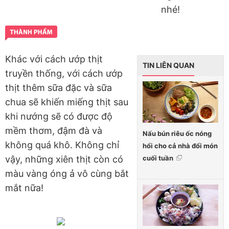
nhé!
Khác với cách ướp thịt
TIN LIÊN QUAN
truyền thống, với cách ướp
thịt thêm sữa đặc và sữa
chua sẽ khiến miếng thịt sau
khi nướng sẽ có được độ
mềm thơm, đậm đà và
Nấu bún riêu ốc nóng
không quá khô. Không chỉ
hổi cho cả nhà đổi món
cuối tuần
vậy, những xiên thịt còn có
màu vàng óng ả vô cùng bắt
mắt nữa!