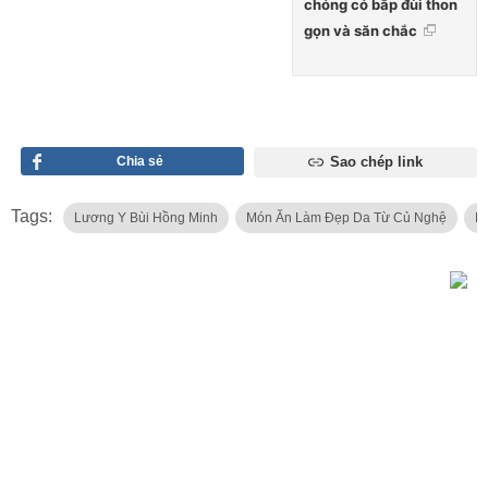
chóng có bắp đùi thon
gọn và săn chắc
Chia sẻ
Sao chép link
Tags:
Lương Y Bùi Hồng Minh
Món Ăn Làm Đẹp Da Từ Củ Nghệ
M