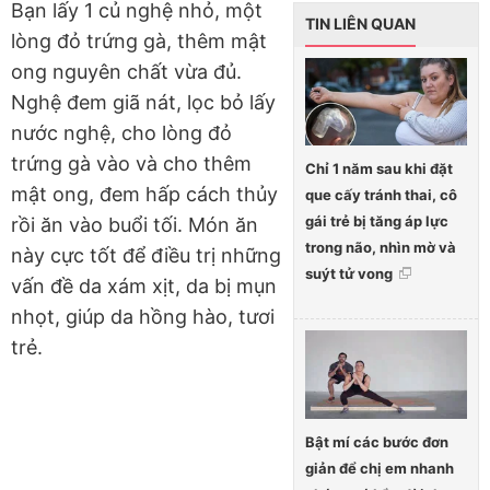
Bạn lấy 1 củ nghệ nhỏ, một
TIN LIÊN QUAN
lòng đỏ trứng gà, thêm mật
ong nguyên chất vừa đủ.
Nghệ đem giã nát, lọc bỏ lấy
nước nghệ, cho lòng đỏ
trứng gà vào và cho thêm
Chỉ 1 năm sau khi đặt
mật ong, đem hấp cách thủy
que cấy tránh thai, cô
gái trẻ bị tăng áp lực
rồi ăn vào buổi tối. Món ăn
trong não, nhìn mờ và
này cực tốt để điều trị những
suýt tử vong
vấn đề da xám xịt, da bị mụn
nhọt, giúp da hồng hào, tươi
trẻ.
Bật mí các bước đơn
giản để chị em nhanh