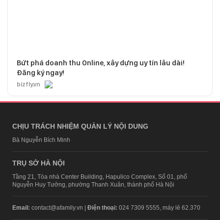
Bứt phá doanh thu Online, xây dựng uy tín lâu dài!
Đăng ký ngay!
bizfly.vn
CHỊU TRÁCH NHIỆM QUẢN LÝ NỘI DUNG
Bà Nguyễn Bích Minh
TRỤ SỞ HÀ NỘI
Tầng 21, Tòa nhà Center Building, Hapulico Complex, Số 01, phố
Nguyễn Huy Tưởng, phường Thanh Xuân, thành phố Hà Nội
Email:
contact@afamily.vn |
Điện thoại:
024 7309 5555, máy lẻ 62.370