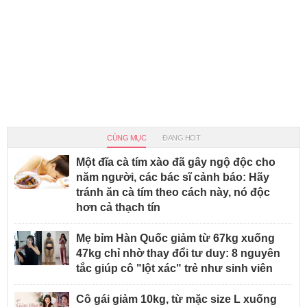
CÙNG MỤC
ĐANG HOT
Một đĩa cà tím xào đã gây ngộ độc cho
năm người, các bác sĩ cảnh báo: Hãy
tránh ăn cà tím theo cách này, nó độc
hơn cả thạch tín
Mẹ bỉm Hàn Quốc giảm từ 67kg xuống
47kg chỉ nhờ thay đổi tư duy: 8 nguyên
tắc giúp cô "lột xác" trẻ như sinh viên
Cô gái giảm 10kg, từ mặc size L xuống