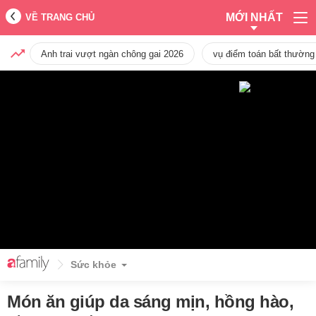
MỚI NHẤT
VỀ TRANG CHỦ
Anh trai vượt ngàn chông gai 2026
vụ điểm toán bất thường
Sức khỏe
Món ăn giúp da sáng mịn, hồng hào,