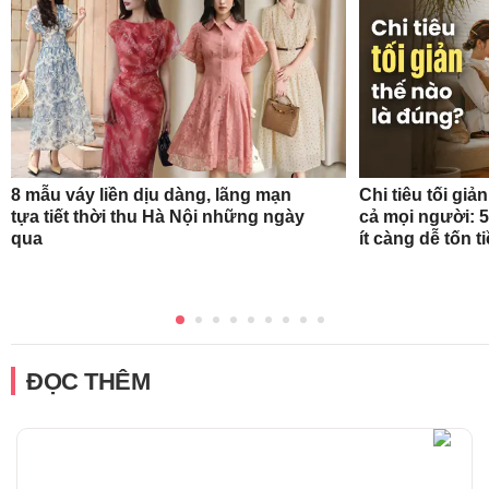
8 mẫu váy liền dịu dàng, lãng mạn
Chi tiêu tối gi
tựa tiết thời thu Hà Nội những ngày
cả mọi người: 
qua
ít càng dễ tốn t
ĐỌC THÊM