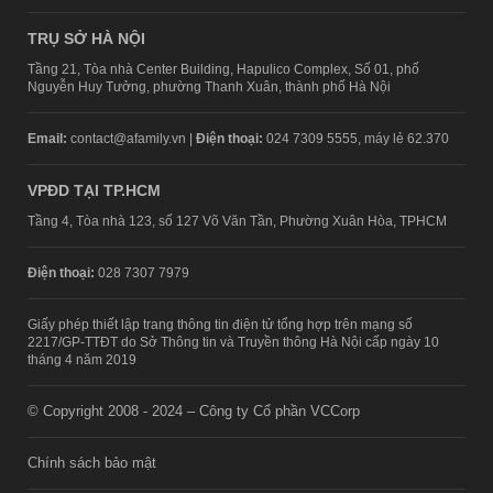
TRỤ SỞ HÀ NỘI
Tầng 21, Tòa nhà Center Building, Hapulico Complex, Số 01, phố
Nguyễn Huy Tưởng, phường Thanh Xuân, thành phố Hà Nội
Email:
contact@afamily.vn |
Điện thoại:
024 7309 5555, máy lẻ 62.370
VPĐD TẠI TP.HCM
Tầng 4, Tòa nhà 123, số 127 Võ Văn Tần, Phường Xuân Hòa, TPHCM
Điện thoại:
028 7307 7979
Giấy phép thiết lập trang thông tin điện tử tổng hợp trên mạng số
2217/GP-TTĐT do Sở Thông tin và Truyền thông Hà Nội cấp ngày 10
tháng 4 năm 2019
© Copyright 2008 - 2024 – Công ty Cổ phần VCCorp
Chính sách bảo mật