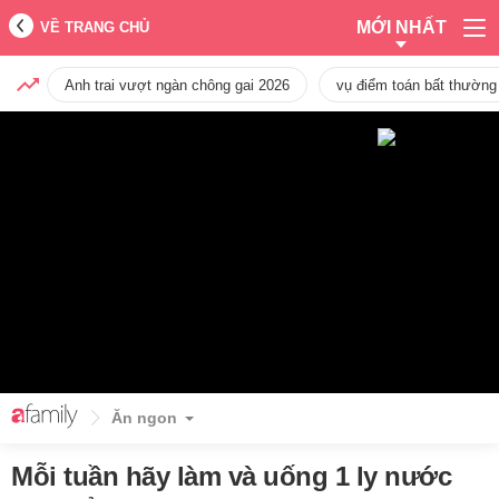
MỚI NHẤT
VỀ TRANG CHỦ
Anh trai vượt ngàn chông gai 2026
vụ điểm toán bất thường
Ăn ngon
Mỗi tuần hãy làm và uống 1 ly nước