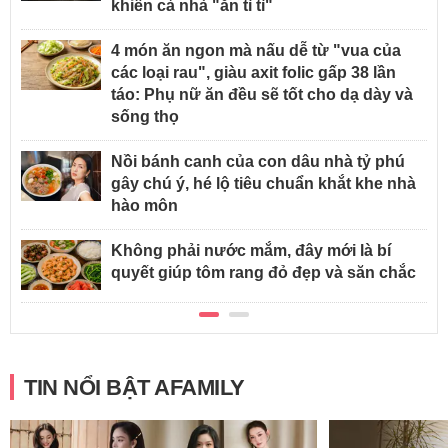
khiến cả nhà "ăn tì tì"
4 món ăn ngon mà nấu dễ từ "vua của
các loại rau", giàu axit folic gấp 38 lần
táo: Phụ nữ ăn đều sẽ tốt cho dạ dày và
sống thọ
Nồi bánh canh của con dâu nhà tỷ phú
gây chú ý, hé lộ tiêu chuẩn khắt khe nhà
hào môn
Không phải nước mắm, đây mới là bí
quyết giúp tôm rang đỏ đẹp và săn chắc
TIN NỔI BẬT AFAMILY