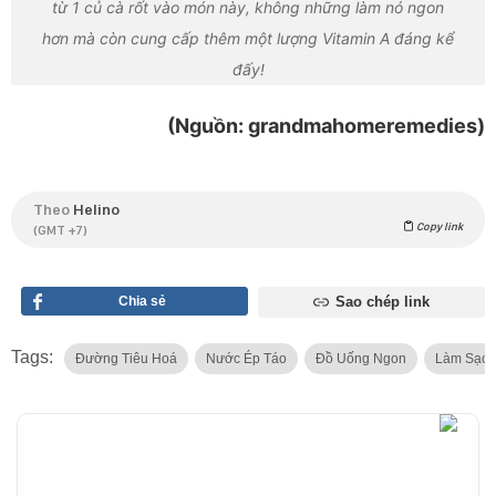
từ 1 củ cà rốt vào món này, không những làm nó ngon
hơn mà còn cung cấp thêm một lượng Vitamin A đáng kể
đấy!
(Nguồn: grandmahomeremedies)
Theo
Helino
Copy link
(GMT +7)
Chia sẻ
Sao chép link
Tags:
Đường Tiêu Hoá
Nước Ép Táo
Đồ Uống Ngon
Làm Sạch