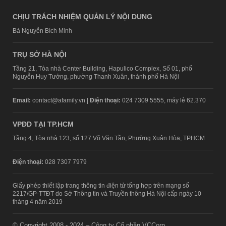
CHỊU TRÁCH NHIỆM QUẢN LÝ NỘI DUNG
Bà Nguyễn Bích Minh
TRỤ SỞ HÀ NỘI
Tầng 21, Tòa nhà Center Building, Hapulico Complex, Số 01, phố
Nguyễn Huy Tưởng, phường Thanh Xuân, thành phố Hà Nội
Email:
contact@afamily.vn |
Điện thoại:
024 7309 5555, máy lẻ 62.370
VPĐD TẠI TP.HCM
Tầng 4, Tòa nhà 123, số 127 Võ Văn Tần, Phường Xuân Hòa, TPHCM
Điện thoại:
028 7307 7979
Giấy phép thiết lập trang thông tin điện tử tổng hợp trên mạng số
2217/GP-TTĐT do Sở Thông tin và Truyền thông Hà Nội cấp ngày 10
tháng 4 năm 2019
© Copyright 2008 - 2024 – Công ty Cổ phần VCCorp