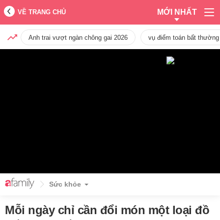
MỚI NHẤT
VỀ TRANG CHỦ
Anh trai vượt ngàn chông gai 2026
vụ điểm toán bất thường
Sức khỏe
Mỗi ngày chỉ cần đổi món một loại đồ