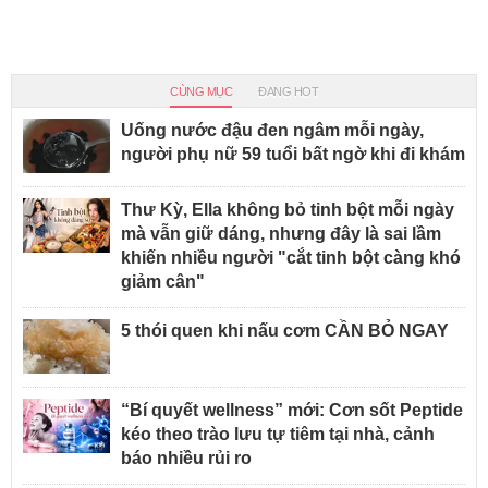
CÙNG MỤC
ĐANG HOT
Uống nước đậu đen ngâm mỗi ngày,
người phụ nữ 59 tuổi bất ngờ khi đi khám
Thư Kỳ, Ella không bỏ tinh bột mỗi ngày
mà vẫn giữ dáng, nhưng đây là sai lầm
khiến nhiều người "cắt tinh bột càng khó
giảm cân"
5 thói quen khi nấu cơm CẦN BỎ NGAY
“Bí quyết wellness” mới: Cơn sốt Peptide
kéo theo trào lưu tự tiêm tại nhà, cảnh
báo nhiều rủi ro