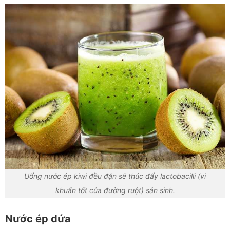
Uống nước ép kiwi đều đặn sẽ thúc đẩy lactobacilli (vi
khuẩn tốt của đường ruột) sản sinh.
Nước ép dứa