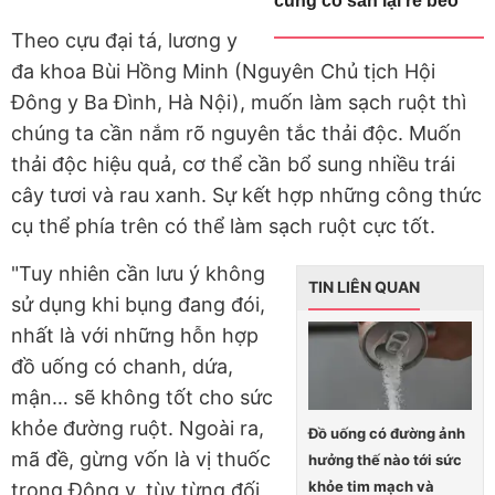
cũng có sẵn lại rẻ bèo
Theo cựu đại tá, lương y
đa khoa Bùi Hồng Minh (Nguyên Chủ tịch Hội
Đông y Ba Đình, Hà Nội), muốn làm sạch ruột thì
chúng ta cần nắm rõ nguyên tắc thải độc. Muốn
thải độc hiệu quả, cơ thể cần bổ sung nhiều trái
cây tươi và rau xanh. Sự kết hợp những công thức
cụ thể phía trên có thể làm sạch ruột cực tốt.
"Tuy nhiên cần lưu ý không
TIN LIÊN QUAN
sử dụng khi bụng đang đói,
nhất là với những hỗn hợp
đồ uống có chanh, dứa,
mận… sẽ không tốt cho sức
khỏe đường ruột. Ngoài ra,
Đồ uống có đường ảnh
mã đề, gừng vốn là vị thuốc
hưởng thế nào tới sức
khỏe tim mạch và
trong Đông y, tùy từng đối