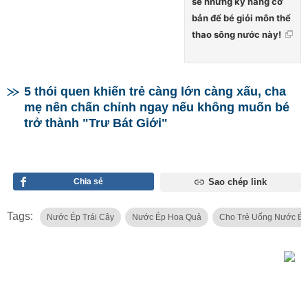
sẻ những kỹ năng cơ
bản để bé giỏi môn thể
thao sông nước này!
5 thói quen khiến trẻ càng lớn càng xấu, cha
mẹ nên chấn chỉnh ngay nếu không muốn bé
trở thành "Trư Bát Giới"
Chia sẻ
Sao chép link
Tags:
Nước Ép Trái Cây
Nước Ép Hoa Quả
Cho Trẻ Uống Nước Ép 