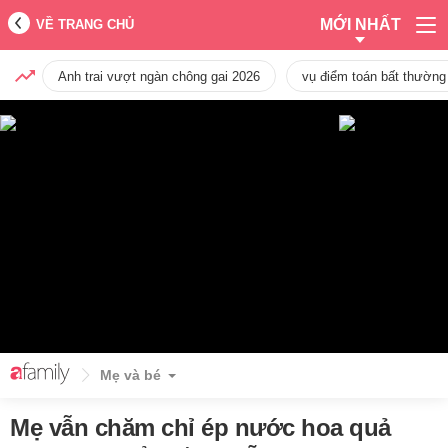
MỚI NHẤT
VỀ TRANG CHỦ
Anh trai vượt ngàn chông gai 2026
vụ điểm toán bất thường
Mẹ và bé
Mẹ vẫn chăm chỉ ép nước hoa quả