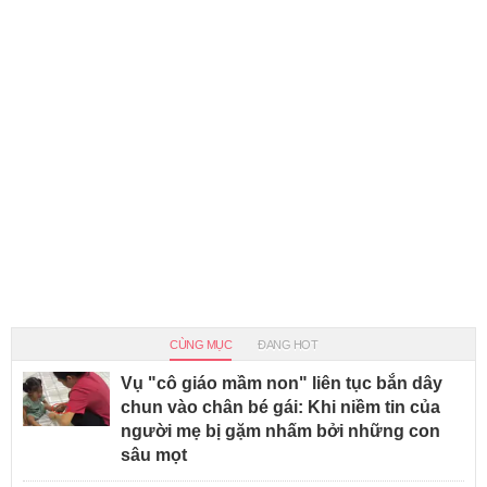
CÙNG MỤC
ĐANG HOT
Vụ "cô giáo mầm non" liên tục bắn dây
chun vào chân bé gái: Khi niềm tin của
người mẹ bị gặm nhấm bởi những con
sâu mọt