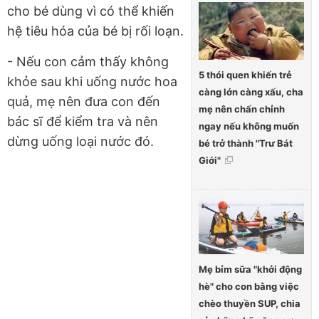
cho bé dùng vì có thể khiến
hệ tiêu hóa của bé bị rối loạn.
- Nếu con cảm thấy không
5 thói quen khiến trẻ
khỏe sau khi uống nước hoa
càng lớn càng xấu, cha
quả, mẹ nên đưa con đến
mẹ nên chấn chỉnh
bác sĩ để kiểm tra và nên
ngay nếu không muốn
dừng uống loại nước đó.
bé trở thành "Trư Bát
Giới"
Mẹ bỉm sữa "khởi động
hè" cho con bằng việc
chèo thuyền SUP, chia