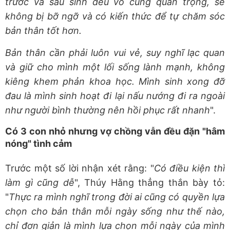
trước và sau sinh đều vô cùng quan trọng, sẽ
không bị bỡ ngỡ và có kiến thức để tự chăm sóc
bản thân tốt hơn.
Bản thân cần phải luôn vui vẻ, suy nghĩ lạc quan
và giữ cho mình một lối sống lành mạnh, không
kiêng khem phản khoa học. Mình sinh xong đỡ
đau là mình sinh hoạt đi lại nấu nướng đi ra ngoài
như người bình thường nên hồi phục rất nhanh
".
Có 3 con nhỏ nhưng vợ chồng vẫn đều đặn "hâm
nóng" tình cảm
Trước một số lời nhận xét rằng: "
Có điều kiện thì
làm gì cũng dễ
", Thúy Hằng thẳng thắn bày tỏ:
"
Thực ra mình nghĩ trong đời ai cũng có quyền lựa
chọn cho bản thân mỗi ngày sống như thế nào,
chỉ đơn giản là mình lựa chọn mỗi ngày của mình