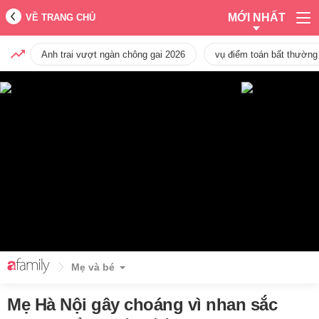
MỚI NHẤT
VỀ TRANG CHỦ
Anh trai vượt ngàn chông gai 2026
vụ điểm toán bất thường
Mẹ và bé
Mẹ Hà Nội gây choáng vì nhan sắc