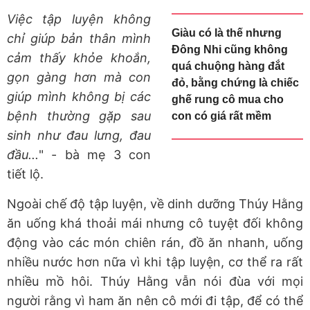
Việc tập luyện không
Giàu có là thế nhưng
chỉ giúp bản thân mình
Đông Nhi cũng không
cảm thấy khỏe khoắn,
quá chuộng hàng đắt
gọn gàng hơn mà con
đỏ, bằng chứng là chiếc
giúp mình không bị các
ghế rung cô mua cho
bệnh thường gặp sau
con có giá rất mềm
sinh như đau lưng, đau
đầu...
" - bà mẹ 3 con
tiết lộ.
Ngoài chế độ tập luyện, về dinh dưỡng Thúy Hằng
ăn uống khá thoải mái nhưng cô tuyệt đối không
động vào các món chiên rán, đồ ăn nhanh, uống
nhiều nước hơn nữa vì khi tập luyện, cơ thể ra rất
nhiều mồ hôi. Thúy Hằng vẫn nói đùa với mọi
người rằng vì ham ăn nên cô mới đi tập, để có thể