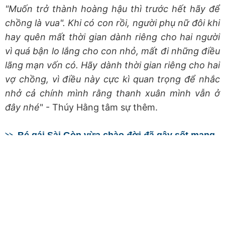
"Muốn trở thành hoàng hậu thì trước hết hãy để
chồng là vua". Khi có con rồi, người phụ nữ đôi khi
hay quên mất thời gian dành riêng cho hai người
vì quá bận lo lắng cho con nhỏ, mất đi những điều
lãng mạn vốn có. Hãy dành thời gian riêng cho hai
vợ chồng, vì điều này cực kì quan trọng để nhắc
nhở cả chính mình rằng thanh xuân mình vẫn ở
đây nhé
" - Thúy Hằng tâm sự thêm.
Bé gái Sài Gòn vừa chào đời đã gây sốt mạng
xã hội vì sở hữu gương mặt như thiên thần,
"đẹp từ trong trứng" là có thật
Chia sẻ
Sao chép link