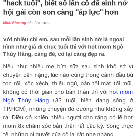
"hack tuổi", biết số lần cô đã sinh nở
hội gái còn son càng "áp lực" hơn
Minh Phương
5 năm trước
Với nhiều chị em, sau mỗi lần sinh nở là ngoại
hình như già đi chục tuổi thì với hot mom Ngô
Thúy Hằng, càng đẻ, cô lại càng đẹp ra.
Nếu như nhiều mẹ bỉm sữa sau sinh khổ sở vì
chuyện cân nặng, lúc nào cũng trong cảnh đầu bù
tóc rối, xộc xệch, thiếu ngủ, bận tối mắt tối mũi,
không có thời gian cho bản thân thì với
hot mom
Ngô Thúy Hằng
(33 tuổi, hiện đang sống ở
TP.HCM), những chuyện đó dường như không xảy
ra. Điều đó khiến nhiều người cho rằng có lẽ hot
mom 8x chăm sóc bản thân rất cầu kỳ. Song thực
tế, những bí quyết của cô lại rất nhẹ nhàng.