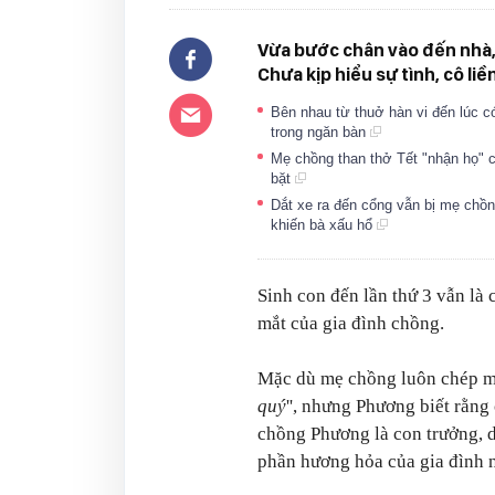
Vừa bước chân vào đến nhà,
Chưa kịp hiểu sự tình, cô liền
Bên nhau từ thuở hàn vi đến lúc có
trong ngăn bàn
Mẹ chồng than thở Tết "nhận họ" ch
bặt
Dắt xe ra đến cổng vẫn bị mẹ chồng
khiến bà xấu hổ
Sinh con đến lần thứ 3 vẫn là
mắt của gia đình chồng.
Mặc dù mẹ chồng luôn chép m
quý
'', nhưng Phương biết rằng 
chồng Phương là con trưởng, d
phần hương hỏa của gia đình 