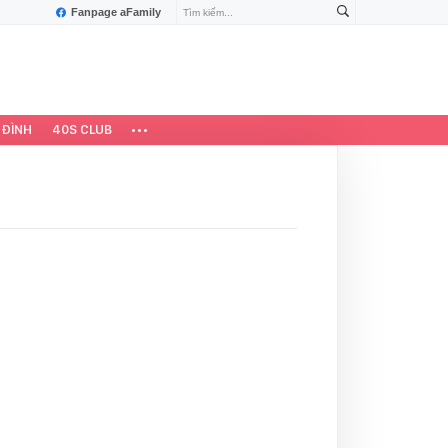
Fanpage aFamily
 ĐÌNH
40S CLUB