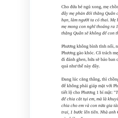
Cho đứa bé ngủ xong, mẹ chồ
đây mẹ phản đối thằng Quân có
hạn, làm người ta có thai. Mẹ 
mẹ mong con nghĩ thoáng ra 1 
thằng Quân sẽ không để con thi
Phương không bình tĩnh nổi, nư
Phương gào khóc. Cô trách mẹ 
đi đánh ghen, hứa sẽ bảo ban c
quả như thế này đây.
Đang lúc căng thẳng, thì chồ
để không phải giáp mặt với Ph
tiết lộ cho Phương 1 bí mật: "
T
để chia cắt tụi em, mà là khuy
chia cho em và con nửa gia tài
trai, 1 bước lên tiên. Nhà anh