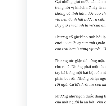
Gạt những giọt nước bắn lên m
tiếng hỏi vị khách nữ này là ai
không cố tình hất nước vào c
víu nên đành hất nước ra cửa
Bây giờ em chính là vợ của an
Phương cố giữ bình tĩnh hỏi lại
cười: "
Em là vợ của anh Quân 
con trai hơn 3 nàng vịt trời. 
Phương tức giận đỏ bừng mặt. 
cho ra lẽ. Nhưng phải một lúc 
tay bà bưng một bát bột còn 
phần bối rối. Nhưng bà lại ngọ
rồi ngủ. Cứ từ từ rồi mẹ con m
Phương như ngọn đuốc đang b
của một người lạ ăn bột. Vừa 