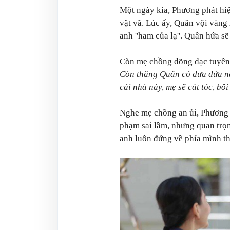
Một ngày kia, Phương phát hiệ
vật vã. Lúc ấy, Quân vội vàng 
anh ''ham của lạ''. Quân hứa sẽ
Còn mẹ chồng dõng dạc tuyên
Còn thằng Quân có đưa đứa nà
cái nhà này, mẹ sẽ cắt tóc, bôi
Nghe mẹ chồng an ủi, Phương 
phạm sai lầm, nhưng quan trọn
anh luôn đứng về phía mình th