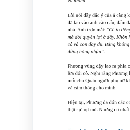
vả nhiều...".
Lời nói đầy đắc ý của ả càng
đã lao vào anh cào cấu, đấm đ
nhà. Anh trợn mắt: "
Cô to tiến
mà đòi quyền lợi ở đây. Khôn 
cô và con đầy đủ. Bằng không 
đừng hòng nhận''.
Phương vùng dậy lao ra phía c
lừa dối cô. Nghĩ rằng Phương
mối cho Quân người phụ nữ kh
và cảm thông cho mình.
Hiện tại, Phương đã đón các c
thật sự mịt mù. Nhưng cô nhất