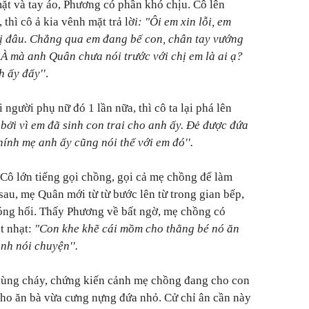
ặt và tay áo, Phương có phần khó chịu. Cô lên
, thì cô ả kia vênh mặt trả lờ
i: "Ôi em xin lỗi, em
hị đâu. Chẳng qua em đang bế con, chân tay vướng
.
À mà anh Quân chưa nói trước với chị em là ai ạ?
h ấy đấy''
.
 người phụ nữ đó 1 lần nữa, thì cô ta lại phá lên
bởi vì em đã sinh con trai cho anh ấy. Đẻ được đứa
Chính mẹ anh ấy cũng nói thế với em đó''.
Cô lớn tiếng gọi chồng, gọi cả mẹ chồng để làm
sau, mẹ Quân mới từ từ bước lên từ trong gian bếp,
nóng hổi. Thấy Phương về bất ngờ, mẹ chồng có
t nhạt:
"Con khe khẽ cái mồm cho thằng bé nó ăn
ình nói chuyện''.
ùng cháy, chứng kiến cảnh mẹ chồng đang cho con
cho ăn bà vừa cưng nựng đứa nhỏ. Cử chỉ ân cần này