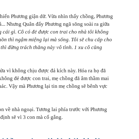
 khiến Phương giận dữ. Vừa nhìn thấy chồng, Phương
á... Nhưng Quân đẩy Phương ngã sõng soài ra giữa
g cái gì. Cô có đẻ được con trai cho nhà tôi không
hồn thì ngậm miệng lại mà sống. Tôi sẽ chu cấp cho
thì đừng trách thằng này vô tình. 1 xu cô cũng
ửa vì không chịu được đả kích này. Hóa ra họ đã
 không đẻ được con trai, mẹ chồng đã âm thầm mai
ác. Vậy mà Phương lại tin mẹ chồng sẽ bênh vực
on về nhà ngoại. Tương lai phía trước với Phương
 định sẽ vì 3 con mà cố gắng.