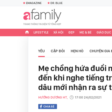
EMAGAZINE
DR. BLUE
LIFESTYLE
XÃ HỘI
ĐẸP
MẸ & BÉ
GIÁO DỤC
YÊU
CẶP ĐÔI
HẸN HÒ
CHUYỆN GIA 
Mẹ chồng hứa đuổi n
đến khi nghe tiếng t
dâu mới nhận ra sự t
HƯỚNG DƯƠNG HT,
17:00 24/02/2021
CHIA SẺ