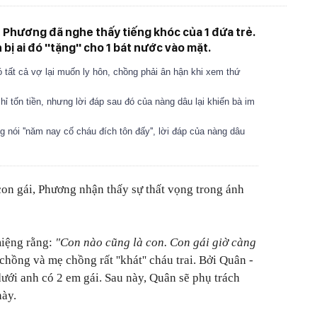
 Phương đã nghe thấy tiếng khóc của 1 đứa trẻ.
 bị ai đó ''tặng'' cho 1 bát nước vào mặt.
 tất cả vợ lại muốn ly hôn, chồng phải ân hận khi xem thứ
ỉ tốn tiền, nhưng lời đáp sau đó của nàng dâu lại khiến bà im
 nói ''năm nay cố cháu đích tôn đấy'', lời đáp của nàng dâu
 con gái, Phương nhận thấy sự thất vọng trong ánh
iệng rằng:
"Con nào cũng là con. Con gái giờ càng
chồng và mẹ chồng rất ''khát'' cháu trai. Bởi Quân -
ưới anh có 2 em gái. Sau này, Quân sẽ phụ trách
này.