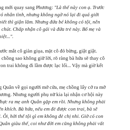
ng mới quay sang Phương:
"Là thế này con ạ. Trước
 nhân tình, nhưng không ngờ nó lại đi quá giới
biết thì giận lắm. Nhưng đứa bé không có tội, nên
chút. Chấp nhận cô gái và đứa trẻ này. Bố mẹ và
ệt...".
ớc mắt cô giàn giụa, mặt cô đỏ bừng, giật giật.
chồng sao không giữ lời, rõ ràng bà hứa sẽ thay cô
on trai không đi lầm được lạc lối... Vậy mà giờ kết
ng Quân về gọi người mở cửa, mẹ chồng lấy cớ ra mở
ương. Nhưng người phụ nữ kia lại nhận cơ hội này
hực ra mẹ anh Quân gặp em rồi. Nhưng không phải
ến khích. Bà hứa, nếu em đẻ được con trai, bà sẽ
. Ôi, hời thế tội gì em không đẻ chị nhỉ. Giờ có con
 Quân giàu thế, coi như đời em cũng không phải vất