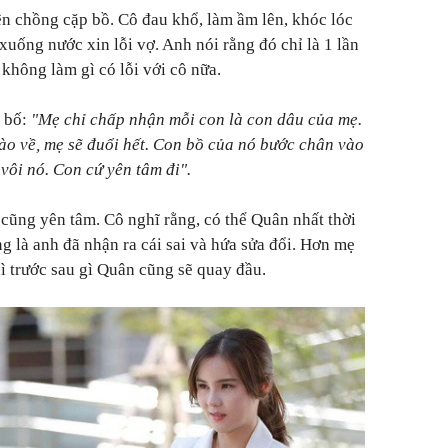
n chồng cặp bồ. Cô đau khổ, làm ầm lên, khóc lóc
xuống nước xin lỗi vợ. Anh nói rằng đó chỉ là 1 lần
 không làm gì có lỗi với cô nữa.
 bố:
"Mẹ chỉ chấp nhận mỗi con là con dâu của mẹ.
o về, mẹ sẽ đuổi hết. Con bồ của nó bước chân vào
 vôi nó. Con cứ yên tâm đi".
cũng yên tâm. Cô nghĩ rằng, có thể Quân nhất thời
g là anh đã nhận ra cái sai và hứa sửa đổi. Hơn mẹ
ì trước sau gì Quân cũng sẽ quay đầu.