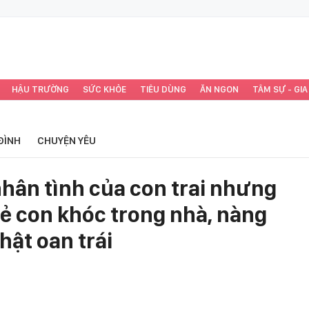
HẬU TRƯỜNG
SỨC KHỎE
TIÊU DÙNG
ĂN NGON
TÂM SỰ - GIA
ĐÌNH
CHUYỆN YÊU
hân tình của con trai nhưng
rẻ con khóc trong nhà, nàng
hật oan trái