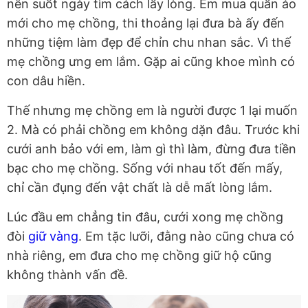
nên suốt ngày tìm cách lấy lòng. Em mua quần áo
mới cho mẹ chồng, thi thoảng lại đưa bà ấy đến
những tiệm làm đẹp để chỉn chu nhan sắc. Vì thế
mẹ chồng ưng em lắm. Gặp ai cũng khoe mình có
con dâu hiền.
Thế nhưng mẹ chồng em là người được 1 lại muốn
2. Mà có phải chồng em không dặn đâu. Trước khi
cưới anh bảo với em, làm gì thì làm, đừng đưa tiền
bạc cho mẹ chồng. Sống với nhau tốt đến mấy,
chỉ cần đụng đến vật chất là dễ mất lòng lắm.
Lúc đầu em chẳng tin đâu, cưới xong mẹ chồng
đòi
giữ vàng
. Em tặc lưỡi, đằng nào cũng chưa có
nhà riêng, em đưa cho mẹ chồng giữ hộ cũng
không thành vấn đề.