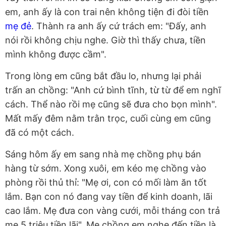
em, anh ấy là con trai nên không tiện đi đòi tiền
mẹ đẻ
. Thành ra anh ấy cứ trách em: "Đấy, anh
nói rồi không chịu nghe. Giờ thì thấy chưa, tiền
mình không được cầm".
Trong lòng em cũng bắt đầu lo, nhưng lại phải
trấn an chồng: "Anh cứ bình tĩnh, từ từ để em nghĩ
cách. Thể nào rồi mẹ cũng sẽ đưa cho bọn mình".
Mất mấy đêm nằm trằn trọc, cuối cùng em cũng
đã có một cách.
Sáng hôm ấy em sang nhà mẹ chồng phụ bán
hàng từ sớm. Xong xuôi, em kéo mẹ chồng vào
phòng rồi thủ thỉ: "Mẹ ơi, con có mối làm ăn tốt
lắm. Bạn con nó đang vay tiền để kinh doanh, lãi
cao lắm. Mẹ đưa con vàng cưới, mỗi tháng con trả
mẹ 5 triệu tiền lãi". Mẹ chồng em nghe đến tiền là