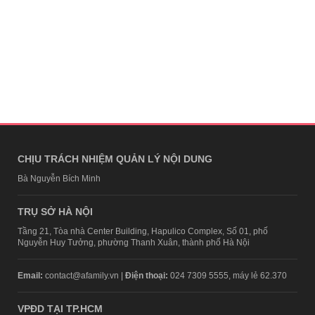
CHỊU TRÁCH NHIỆM QUẢN LÝ NỘI DUNG
Bà Nguyễn Bích Minh
TRỤ SỞ HÀ NỘI
Tầng 21, Tòa nhà Center Building, Hapulico Complex, Số 01, phố
Nguyễn Huy Tưởng, phường Thanh Xuân, thành phố Hà Nội
Email:
contact@afamily.vn |
Điện thoại:
024 7309 5555, máy lẻ 62.370
VPĐD TẠI TP.HCM