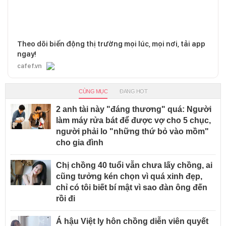
Theo dõi biến động thị trường mọi lúc, mọi nơi, tải app
ngay!
cafef.vn
CÙNG MỤC
ĐANG HOT
2 anh tài này "đáng thương" quá: Người
làm máy rửa bát để được vợ cho 5 chục,
người phải lo "những thứ bỏ vào mồm"
cho gia đình
Chị chồng 40 tuổi vẫn chưa lấy chồng, ai
cũng tưởng kén chọn vì quá xinh đẹp,
chỉ có tôi biết bí mật vì sao đàn ông đến
rồi đi
Á hậu Việt ly hôn chồng diễn viên quyết