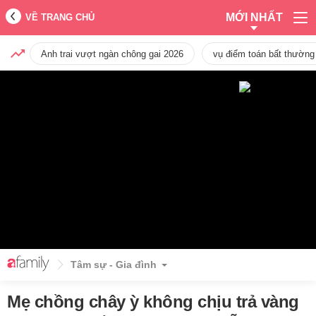
MỚI NHẤT
VỀ TRANG CHỦ
Anh trai vượt ngàn chông gai 2026
vụ điểm toán bất thường
Tâm sự - Gia đình
Mẹ chồng chây ỳ không chịu trả vàng