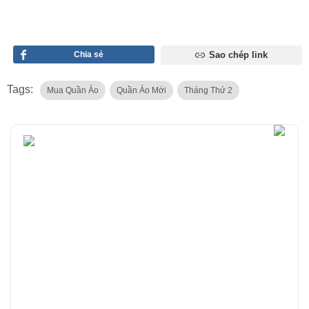
Chia sẻ
Sao chép link
Tags:
Mua Quần Áo
Quần Áo Mới
Tháng Thứ 2