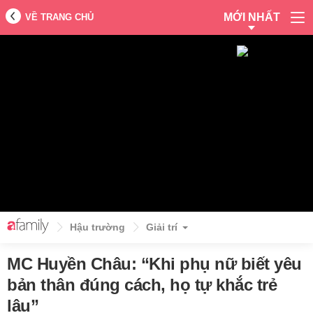
MỚI NHẤT
VỀ TRANG CHỦ
Hậu trường
Giải trí
MC Huyền Châu: “Khi phụ nữ biết yêu
bản thân đúng cách, họ tự khắc trẻ
lâu”