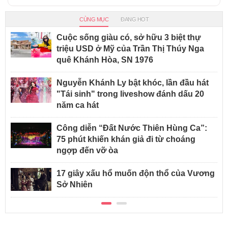
CÙNG MỤC
ĐANG HOT
Cuộc sống giàu có, sở hữu 3 biệt thự
triệu USD ở Mỹ của Trần Thị Thúy Nga
quê Khánh Hòa, SN 1976
Nguyễn Khánh Ly bật khóc, lần đầu hát
"Tái sinh" trong liveshow đánh dấu 20
năm ca hát
Công diễn “Đất Nước Thiên Hùng Ca”:
75 phút khiến khán giả đi từ choáng
ngợp đến vỡ òa
17 giây xấu hổ muốn độn thổ của Vương
Sở Nhiên