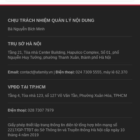
CHỊU TRÁCH NHIỆM QUẢN LÝ NỘI DUNG
Bà Nguyễn Bích Minh
TRỤ SỞ HÀ NỘI
Tầng 21, Tòa nhà Center Building, Hapulico Complex, Số 01, phố
Nguyễn Huy Tưởng, phường Thanh Xuân, thành phố Hà Nội
Email:
contact@afamily.vn |
Điện thoại:
024 7309 5555, máy lẻ 62.370
VPĐD TẠI TP.HCM
Tầng 4, Tòa nhà 123, số 127 Võ Văn Tần, Phường Xuân Hòa, TPHCM
Điện thoại:
028 7307 7979
Giấy phép thiết lập trang thông tin điện tử tổng hợp trên mạng số
2217/GP-TTĐT do Sở Thông tin và Truyền thông Hà Nội cấp ngày 10
tháng 4 năm 2019