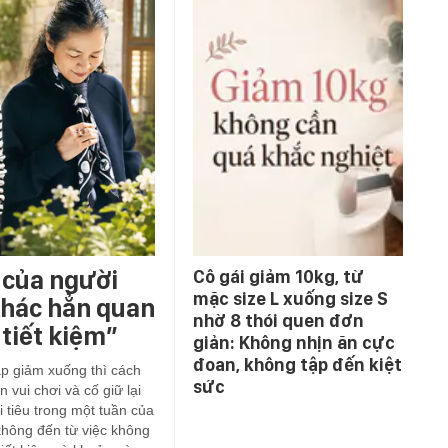
 của người
Cô gái giảm 10kg, từ
mặc size L xuống size S
 khác hẳn quan
nhờ 8 thói quen đơn
tiết kiệm”
giản: Không nhịn ăn cực
đoan, không tập đến kiệt
ập giảm xuống thì cách
sức
 vui chơi và cố giữ lại
i tiêu trong một tuần của
không đến từ việc không