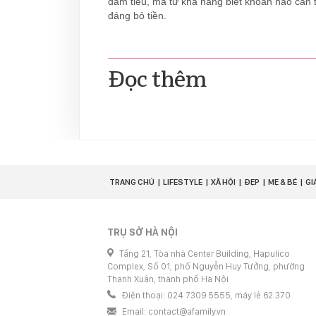
dám tiêu, mà từ khả năng biết khoản nào cần 
đáng bỏ tiền.
Đọc thêm
TRANG CHỦ
LIFESTYLE
XÃ HỘI
ĐẸP
MẸ & BÉ
GI
TRỤ SỞ HÀ NỘI
Tầng 21, Tòa nhà Center Building, Hapulico
Complex, Số 01, phố Nguyễn Huy Tưởng, phường
Thanh Xuân, thành phố Hà Nội
Điện thoại: 024 7309 5555, máy lẻ 62.370
Email:
contact@afamily.vn