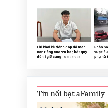
Lời khai kẻ đánh đập dã man
Phẫn nộ
con riêng của 'vợ hờ', bắt quỳ
vượt ẩu
đến 1 giờ sáng
phụ nữ 
-
6 giờ trước
Tin nổi bật aFamily