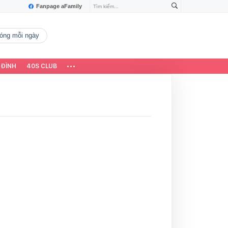
Fanpage aFamily
 nóng mỗi ngày
 ĐÌNH
40S CLUB