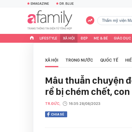
EMAGAZINE
DR. BLUE
Thẩm mỹ viện Ma
LIFESTYLE
XÃ HỘI
ĐẸP
MẸ & BÉ
GIÁO DỤC
XÃ HỘI
TRONG NƯỚC
QUỐC TẾ
HI
Mâu thuẫn chuyện đ
rể bị chém chết, con
TR.ĐỨC,
16:35 28/08/2023
CHIA SẺ