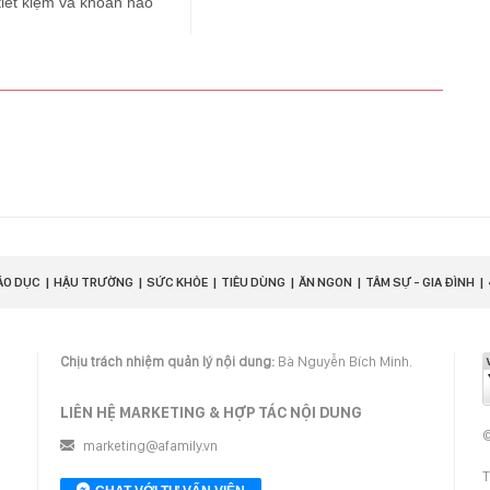
tiết kiệm và khoản nào
ÁO DỤC
HẬU TRƯỜNG
SỨC KHỎE
TIÊU DÙNG
ĂN NGON
TÂM SỰ - GIA ĐÌNH
Chịu trách nhiệm quản lý nội dung:
Bà Nguyễn Bích Minh.
LIÊN HỆ MARKETING & HỢP TÁC NỘI DUNG
©
marketing@afamily.vn
T