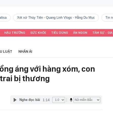
ilisa
Xét xử Thùy Tiên - Quang Linh Vlogs - Hằng Du Mục
tin
HẬU TRƯỜNG
SỨC KHỎE
TIÊU DÙNG
ĂN NGON
TÂM SỰ - GIA
ỂU LUẬT
NHÂN ÁI
ồng áng với hàng xóm, con
 trai bị thương
1:14
Nghe đọc bài