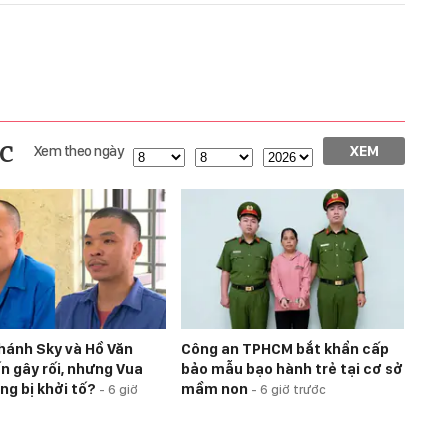
c
Xem theo ngày
XEM
Khánh Sky và Hồ Văn
Công an TPHCM bắt khẩn cấp
n gây rối, nhưng Vua
bảo mẫu bạo hành trẻ tại cơ sở
ng bị khởi tố?
mầm non
-
6 giờ
-
6 giờ trước