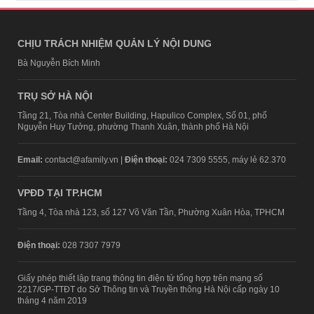
CHỊU TRÁCH NHIỆM QUẢN LÝ NỘI DUNG
Bà Nguyễn Bích Minh
TRỤ SỞ HÀ NỘI
Tầng 21, Tòa nhà Center Building, Hapulico Complex, Số 01, phố
Nguyễn Huy Tưởng, phường Thanh Xuân, thành phố Hà Nội
Email:
contact@afamily.vn |
Điện thoại:
024 7309 5555, máy lẻ 62.370
VPĐD TẠI TP.HCM
Tầng 4, Tòa nhà 123, số 127 Võ Văn Tần, Phường Xuân Hòa, TPHCM
Điện thoại:
028 7307 7979
Giấy phép thiết lập trang thông tin điện tử tổng hợp trên mạng số
2217/GP-TTĐT do Sở Thông tin và Truyền thông Hà Nội cấp ngày 10
tháng 4 năm 2019