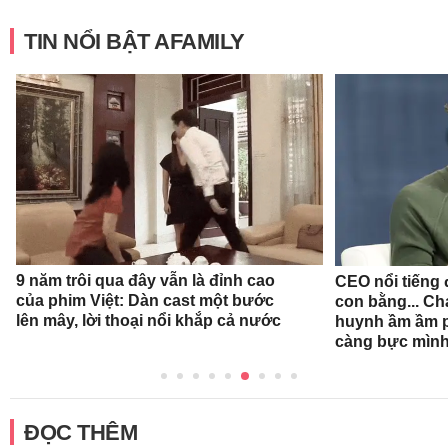
TIN NỔI BẬT AFAMILY
9 năm trôi qua đây vẫn là đỉnh cao
CEO nổi tiếng đ
của phim Việt: Dàn cast một bước
con bằng... Ch
lên mây, lời thoại nổi khắp cả nước
huynh ầm ầm p
càng bực mình
ĐỌC THÊM