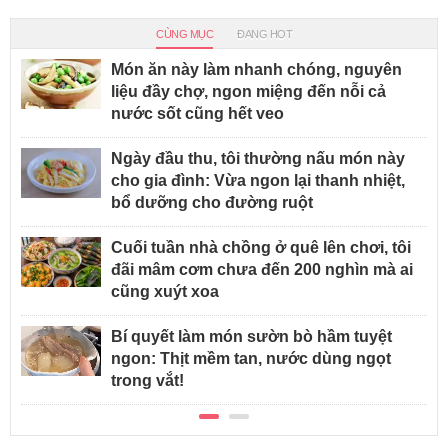
CÙNG MỤC
ĐANG HOT
Món ăn này làm nhanh chóng, nguyên
liệu đầy chợ, ngon miệng đến nỗi cả
nước sốt cũng hết veo
Ngày đầu thu, tôi thường nấu món này
cho gia đình: Vừa ngon lại thanh nhiệt,
bổ dưỡng cho đường ruột
Cuối tuần nhà chồng ở quê lên chơi, tôi
đãi mâm cơm chưa đến 200 nghìn mà ai
cũng xuýt xoa
Bí quyết làm món sườn bò hầm tuyệt
ngon: Thịt mềm tan, nước dùng ngọt
trong vắt!