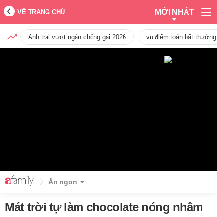
MỚI NHẤT
VỀ TRANG CHỦ
Anh trai vượt ngàn chông gai 2026
vụ điểm toán bất thường
Ăn ngon
Mát trời tự làm chocolate nóng nhâm