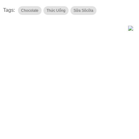
Tags:
Chocolate
Thức Uống
Sữa Sôcôla