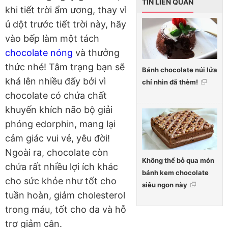
TIN LIÊN QUAN
khi tiết trời ẩm ương, thay vì
ủ dột trước tiết trời này, hãy
vào bếp làm một tách
chocolate nóng
và thưởng
thức nhé! Tâm trạng bạn sẽ
Bánh chocolate núi lửa
khá lên nhiều đấy bởi vì
chỉ nhìn đã thèm!
chocolate có chứa chất
khuyến khích não bộ giải
phóng edorphin, mang lại
cảm giác vui vẻ, yêu đời!
Ngoài ra, chocolate còn
Không thể bỏ qua món
chứa rất nhiều lợi ích khác
bánh kem chocolate
cho sức khỏe như tốt cho
siêu ngon này
tuần hoàn, giảm cholesterol
trong máu, tốt cho da và hỗ
trợ giảm cân.