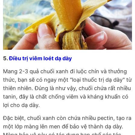
5.
Điều trị viêm loét dạ dày
Mang 2-3 quả chuối xanh đi luộc chín và thưởng
thức, bạn sẽ có ngay một "loại thuốc trị dạ dày" từ
thiên nhiên. Đúng là như vậy, chuối chứa rất nhiều
tanin, đây là chất chống viêm và kháng khuẩn có
lợi cho dạ dày.
Đặc biệt, chuối xanh còn chứa nhiều pectin, tạo ra
một lớp màng lên men để bảo vệ thành dạ dày.
Màng bảo vệ này có tác dụng hạn chế các tác