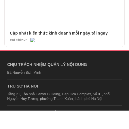
Cập nhật kiến thức kinh doanh mỗi ngày, tải ngay!
cafebiz.vn
CHỊU TRÁCH NHIỆM QUẢN LÝ NỘI DUNG
Bà Nguyễn Bích Minh
TRỤ SỞ HÀ NỘI
Tầng 21, Tòa nhà Center Building, Hapulico Complex, Số 01, phố
Nguyễn Huy Tưởng, phường Thanh Xuân, thành phố Hà Nội
Email:
contact@afamily.vn |
Điện thoại:
024 7309 5555, máy lẻ 62.370
VPĐD TẠI TP.HCM