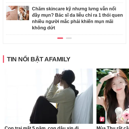
Chăm skincare kỹ nhưng lưng vẫn nổi
đầy mụn? Bác sĩ da liễu chỉ ra 1 thói quen
nhiều người mắc phải khiến mụn mãi
không dứt
TIN NỔI BẬT AFAMILY
Con trai mất 5 năm, con dâu xin đi
Mùa Thu rất c