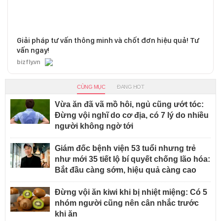
Giải pháp tư vấn thông minh và chốt đơn hiệu quả! Tư
vấn ngay!
bizfly.vn
CÙNG MỤC
ĐANG HOT
Vừa ăn đã vã mồ hôi, ngủ cũng ướt tóc:
Đừng vội nghĩ do cơ địa, có 7 lý do nhiều
người không ngờ tới
Giám đốc bệnh viện 53 tuổi nhưng trẻ
như mới 35 tiết lộ bí quyết chống lão hóa:
Bắt đầu càng sớm, hiệu quả càng cao
Đừng vội ăn kiwi khi bị nhiệt miệng: Có 5
nhóm người cũng nên cân nhắc trước
khi ăn