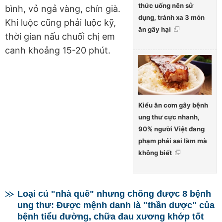
thức uống nên sử
bình, vỏ ngả vàng, chín già.
dụng, tránh xa 3 món
Khi luộc cũng phải luộc kỹ,
ăn gây hại
thời gian nấu chuối chị em
canh khoảng 15-20 phút.
Kiểu ăn cơm gây bệnh
ung thư cực nhanh,
90% người Việt đang
phạm phải sai lầm mà
không biết
Loại củ "nhà quê" nhưng chống được 8 bệnh
ung thư: Được mệnh danh là "thần dược" của
bệnh tiểu đường, chữa đau xương khớp tốt