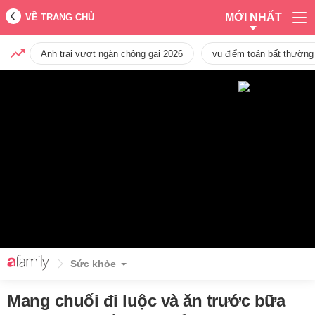
MỚI NHẤT
VỀ TRANG CHỦ
Anh trai vượt ngàn chông gai 2026
vụ điểm toán bất thường
Sức khỏe
Mang chuối đi luộc và ăn trước bữa