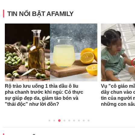
TIN NỔI BẬT AFAMILY
Rộ trào lưu uống 1 thìa dầu ô liu
Vụ "cô giáo mầ
pha chanh trước khi ngủ: Có thực
dây chun vào c
sự giúp đẹp da, giảm táo bón và
tin của người
"thải độc" như lời đồn?
những con sâ