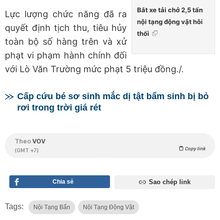
Bắt xe tải chở 2,5 tấn
Lực lượng chức năng đã ra
nội tạng động vật hôi
quyết định tịch thu, tiêu hủy
thối
toàn bộ số hàng trên và xử
phạt vi phạm hành chính đối
với Lò Văn Trường mức phạt 5 triệu đồng./.
Cấp cứu bé sơ sinh mắc dị tật bẩm sinh bị bỏ
rơi trong trời giá rét
Theo
VOV
Copy link
(GMT +7)
Chia sẻ
Sao chép link
Tags:
Nội Tạng Bẩn
Nội Tạng Động Vật