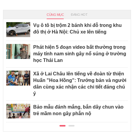
CÙNG MỤC
ĐANG HOT
Vụ ô tô bị trộm 2 bánh khi đỗ trong khu
đô thị ở Hà Nội: Chủ xe lên tiếng
Phát hiện 5 đoạn video bất thường trong
máy tính nam sinh gây nổ súng ở trường
học Thái Lan
Xã ở Lai Châu lên tiếng về đoàn từ thiện
Huấn "Hoa Hồng": Trưởng bản và người
dân cùng xác nhận các chi tiết đáng chú
ý
Bảo mẫu đánh mắng, bắn dây chun vào
trẻ mầm non gây phẫn nộ