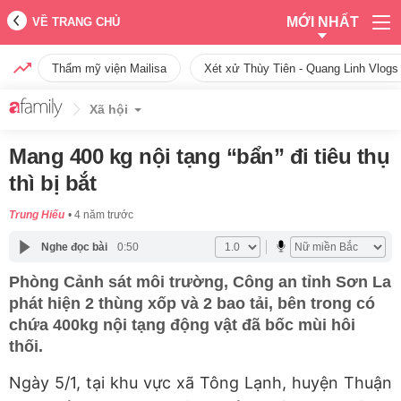
MỚI NHẤT
VỀ TRANG CHỦ
Thẩm mỹ viện Mailisa
Xét xử Thùy Tiên - Quang Linh Vlogs
Xã hội
Mang 400 kg nội tạng “bẩn” đi tiêu thụ
thì bị bắt
Trung Hiếu
4 năm trước
Nghe đọc bài
0:50
Phòng Cảnh sát môi trường, Công an tỉnh Sơn La
phát hiện 2 thùng xốp và 2 bao tải, bên trong có
chứa 400kg nội tạng động vật đã bốc mùi hôi
thối.
Ngày 5/1, tại khu vực xã Tông Lạnh, huyện Thuận