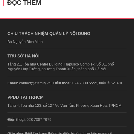
ĐỌC THÊM
CHỊU TRÁCH NHIỆM QUẢN LÝ NỘI DUNG
Bà Nguyễn Bích Minh
TRỤ SỞ HÀ NỘI
Tầng 21, Tòa nhà Center Building, Hapulico Complex, Số 01, phố
Nguyễn Huy Tưởng, phường Thanh Xuân, thành phố Hà Nội
Email:
contact@afamily.vn |
Điện thoại:
024 7309 5555, máy lẻ 62.370
VPĐD TẠI TP.HCM
Tầng 4, Tòa nhà 123, số 127 Võ Văn Tần, Phường Xuân Hòa, TPHCM
Điện thoại:
028 7307 7979
Giấy phép thiết lập trang thông tin điện tử tổng hợp trên mạng số