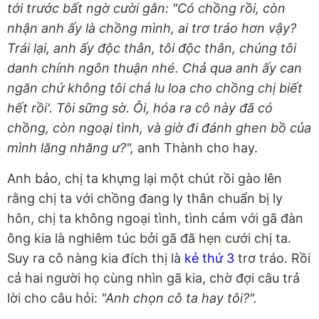
tới trước bất ngờ cười gằn: "Có chồng rồi, còn
nhận anh ấy là chồng mình, ai trơ tráo hơn vậy?
Trái lại, anh ấy độc thân, tôi độc thân, chúng tôi
danh chính ngôn thuận nhé. Chả qua anh ấy can
ngăn chứ không tôi chả lu loa cho chồng chị biết
hết rồi'. Tôi sững sờ. Ôi, hóa ra cô này đã có
chồng, còn ngoại tình, và giờ đi đánh ghen bồ của
mình lăng nhăng ư?",
anh Thành cho hay.
Anh bảo, chị ta khựng lại một chút rồi gào lên
rằng chị ta với chồng đang ly thân chuẩn bị ly
hôn, chị ta không ngoại tình, tình cảm với gã đàn
ông kia là nghiêm túc bởi gã đã hẹn cưới chị ta.
Suy ra cô nàng kia đích thị là
kẻ thứ 3
trơ tráo. Rồi
cả hai người họ cùng nhìn gã kia, chờ đợi câu trả
lời cho câu hỏi:
"Anh chọn cô ta hay tôi?".