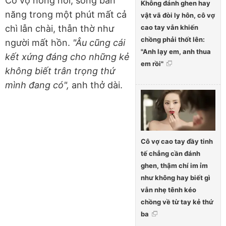
Cô vợ nông nổi, sống bản
Không đánh ghen hay
năng trong một phút mất cả
vật vã đòi ly hôn, cô vợ
cao tay vẫn khiến
chì lẫn chài, thẫn thờ như
chồng phải thốt lên:
người mất hồn.
"Âu cũng cái
"Anh lạy em, anh thua
kết xứng đáng cho những kẻ
em rồi"
không biết trân trọng thứ
mình đang có",
anh thở dài.
Cô vợ cao tay đầy tinh
tế chẳng cần đánh
ghen, thậm chí im ỉm
như không hay biết gì
vẫn nhẹ tênh kéo
chồng về từ tay kẻ thứ
ba