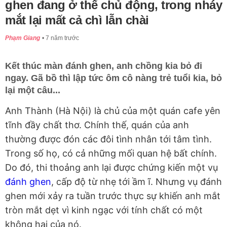
ghen đang ở thế chủ động, trong nháy
mắt lại mất cả chì lẫn chài
Phạm Giang
7 năm trước
Kết thúc màn đánh ghen, anh chồng kia bỏ đi
ngay. Gã bồ thì lập tức ôm cô nàng trẻ tuổi kia, bỏ
lại một câu...
Anh Thành (Hà Nội) là chủ của một quán cafe yên
tĩnh đầy chất thơ. Chính thế, quán của anh
thường được đón các đôi tình nhân tới tâm tình.
Trong số họ, có cả những mối quan hệ bất chính.
Do đó, thi thoảng anh lại được chứng kiến một vụ
đánh ghen
, cấp độ từ nhẹ tới ầm ĩ. Nhưng vụ đánh
ghen mới xảy ra tuần trước thực sự khiến anh mắt
tròn mắt dẹt vì kinh ngạc với tính chất có một
không hai của nó.