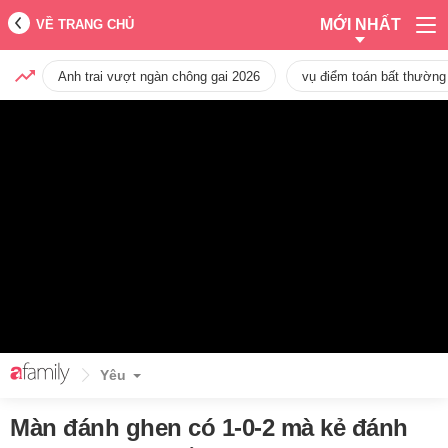
MỚI NHẤT
VỀ TRANG CHỦ
Anh trai vượt ngàn chông gai 2026
vụ điểm toán bất thường
Yêu
Màn đánh ghen có 1-0-2 mà kẻ đánh