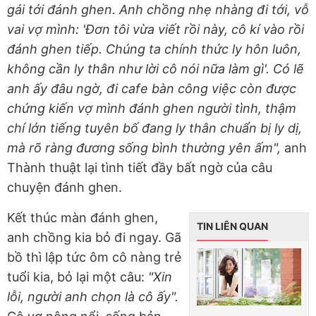
gái tới đánh ghen. Anh chồng nhẹ nhàng đi tới, vỗ
vai vợ mình: 'Đơn tôi vừa viết rồi này, cô kí vào rồi
đánh ghen tiếp. Chúng ta chính thức ly hôn luôn,
không cần ly thân như lời cô nói nữa làm gì'. Có lẽ
anh ấy đâu ngờ, đi cafe bàn công việc còn được
chứng kiến vợ mình đánh ghen người tình, thậm
chí lớn tiếng tuyên bố đang ly thân chuẩn bị ly dị,
mà rõ ràng đương sống bình thường yên ấm",
anh
Thành thuật lại tình tiết đầy bất ngờ của câu
chuyện đánh ghen.
Kết thúc màn đánh ghen,
TIN LIÊN QUAN
anh chồng kia bỏ đi ngay. Gã
bồ thì lập tức ôm cô nàng trẻ
tuổi kia, bỏ lại một câu:
"Xin
lỗi, người anh chọn là cô ấy".