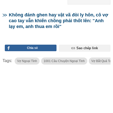
Không đánh ghen hay vật vã đòi ly hôn, cô vợ
cao tay vẫn khiến chồng phải thốt lên: "Anh
lạy em, anh thua em rồi"
Chia sẻ
Sao chép link
Tags:
Vợ Ngoại Tình
1001 Câu Chuyện Ngoại Tình
Vợ Bắt Quả Ta