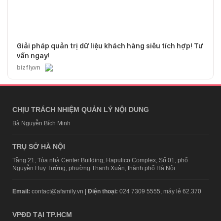
Giải pháp quản trị dữ liệu khách hàng siêu tích hợp! Tư
vấn ngay!
bizfly.vn
CHỊU TRÁCH NHIỆM QUẢN LÝ NỘI DUNG
Bà Nguyễn Bích Minh
TRỤ SỞ HÀ NỘI
Tầng 21, Tòa nhà Center Building, Hapulico Complex, Số 01, phố
Nguyễn Huy Tưởng, phường Thanh Xuân, thành phố Hà Nội
Email:
contact@afamily.vn |
Điện thoại:
024 7309 5555, máy lẻ 62.370
VPĐD TẠI TP.HCM