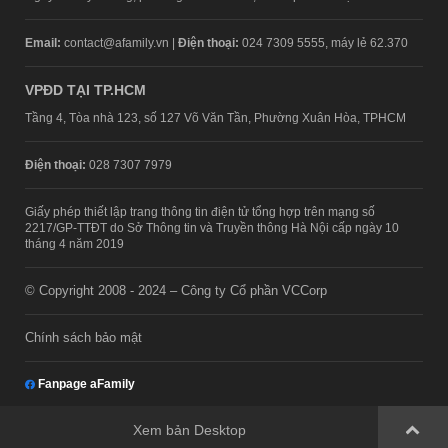
Email:
contact@afamily.vn |
Điện thoại:
024 7309 5555, máy lẻ 62.370
VPĐD TẠI TP.HCM
Tầng 4, Tòa nhà 123, số 127 Võ Văn Tần, Phường Xuân Hòa, TPHCM
Điện thoại:
028 7307 7979
Giấy phép thiết lập trang thông tin điện tử tổng hợp trên mạng số
2217/GP-TTĐT do Sở Thông tin và Truyền thông Hà Nội cấp ngày 10
tháng 4 năm 2019
© Copyright 2008 - 2024 – Công ty Cổ phần VCCorp
Chính sách bảo mật
Fanpage aFamily
Xem bản Desktop