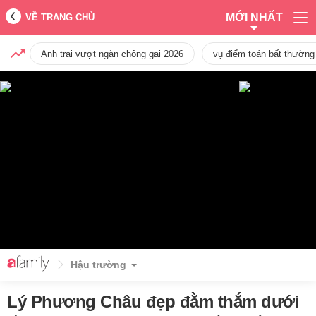
MỚI NHẤT
VỀ TRANG CHỦ
Anh trai vượt ngàn chông gai 2026
vụ điểm toán bất thường
Hậu trường
Lý Phương Châu đẹp đằm thắm dưới