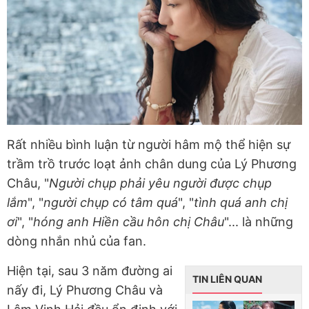
Rất nhiều bình luận từ người hâm mộ thể hiện sự
trầm trồ trước loạt ảnh chân dung của Lý Phương
Châu, "
Người chụp phải yêu người được chụp
lắm
", "
người chụp có tâm quá
", "
tình quá anh chị
ơi
", "
hóng anh Hiền cầu hôn chị Châu
"... là những
dòng nhắn nhủ của fan.
Hiện tại, sau 3 năm đường ai
TIN LIÊN QUAN
nấy đi, Lý Phương Châu và