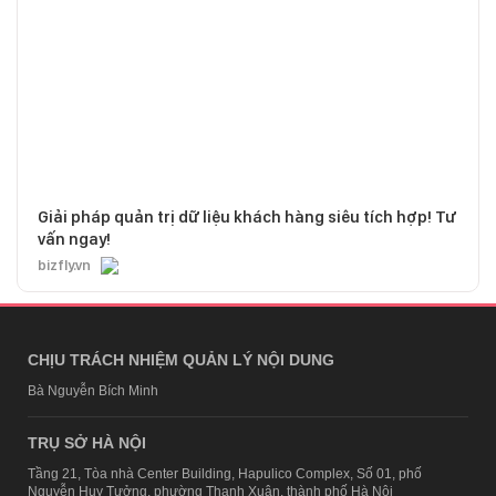
Giải pháp quản trị dữ liệu khách hàng siêu tích hợp! Tư
vấn ngay!
bizfly.vn
CHỊU TRÁCH NHIỆM QUẢN LÝ NỘI DUNG
Bà Nguyễn Bích Minh
TRỤ SỞ HÀ NỘI
Tầng 21, Tòa nhà Center Building, Hapulico Complex, Số 01, phố
Nguyễn Huy Tưởng, phường Thanh Xuân, thành phố Hà Nội