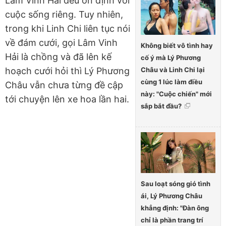
Lâm Vinh Hải đều ổn định với
cuộc sống riêng. Tuy nhiên,
trong khi Linh Chi liên tục nói
về đám cưới, gọi Lâm Vinh
Không biết vô tình hay
Hải là chồng và đã lên kế
cố ý mà Lý Phương
Châu và Linh Chi lại
hoạch cưới hỏi thì Lý Phương
cùng 1 lúc làm điều
Châu vẫn chưa từng đề cập
này: "Cuộc chiến" mới
tới chuyện lên xe hoa lần hai.
sắp bắt đầu?
Sau loạt sóng gió tình
ái, Lý Phương Châu
khẳng định: "Đàn ông
chỉ là phần trang trí