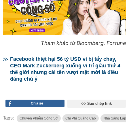
Tham khảo từ Bloomberg, Fortune
Facebook thiệt hại 56 tỷ USD vì bị tẩy chay,
CEO Mark Zuckerberg xuống vị trí giàu thứ 4
thế giới nhưng cái tên vượt mặt mới là điều
đáng chú ý
Chia sẻ
Sao chép link
Tags:
Chuyện Phiếm Cống Sở
Chi Phí Quảng Cáo
Nhà Sáng Lập