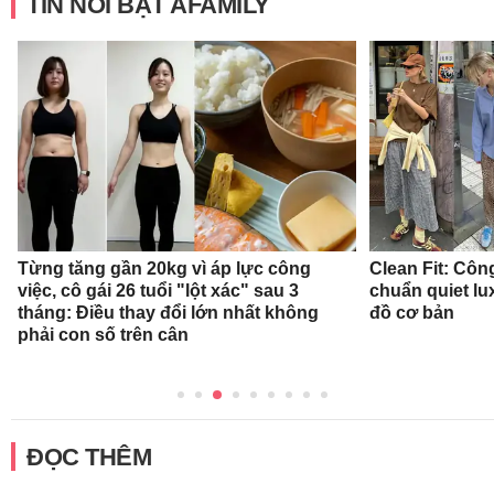
TIN NỔI BẬT AFAMILY
Từng tăng gần 20kg vì áp lực công
Clean Fit: Cô
việc, cô gái 26 tuổi "lột xác" sau 3
chuẩn quiet l
tháng: Điều thay đổi lớn nhất không
đồ cơ bản
phải con số trên cân
ĐỌC THÊM