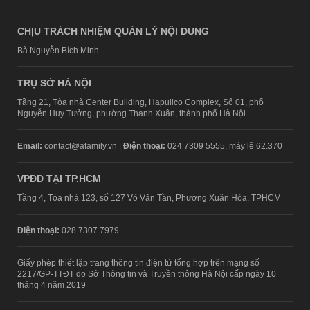
CHỊU TRÁCH NHIỆM QUẢN LÝ NỘI DUNG
Bà Nguyễn Bích Minh
TRỤ SỞ HÀ NỘI
Tầng 21, Tòa nhà Center Building, Hapulico Complex, Số 01, phố
Nguyễn Huy Tưởng, phường Thanh Xuân, thành phố Hà Nội
Email:
contact@afamily.vn |
Điện thoại:
024 7309 5555, máy lẻ 62.370
VPĐD TẠI TP.HCM
Tầng 4, Tòa nhà 123, số 127 Võ Văn Tần, Phường Xuân Hòa, TPHCM
Điện thoại:
028 7307 7979
Giấy phép thiết lập trang thông tin điện tử tổng hợp trên mạng số
2217/GP-TTĐT do Sở Thông tin và Truyền thông Hà Nội cấp ngày 10
tháng 4 năm 2019