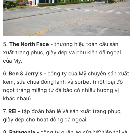
5.
The North Face
- thương hiệu toàn cầu sản
xuất trang phục, giày dép và phụ kiện dã ngoại
của Mỹ.
6.
Ben & Jerry's
- công ty của Mỹ chuyên sản xuất
kem, sữa chua đông lạnh và sorbet (một loại đồ
ngọt tráng miệng từ đá bào có nhiều hương vị
khác nhau).
7.
REI
- tập đoàn bán lẻ và sản xuất trang phục,
giày dép cho hoạt động dã ngoại.
8.
Patagonia
- công ty quần áo của Mỹ tiếp thị và