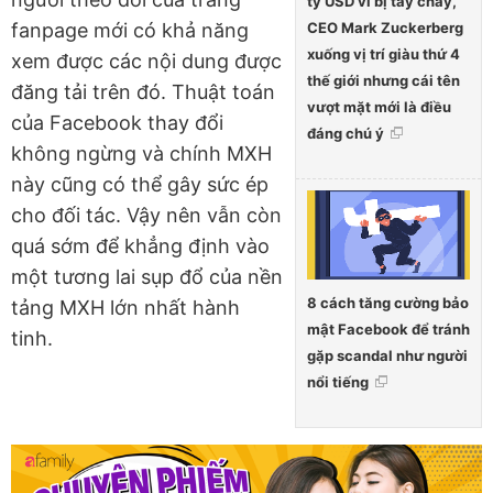
tỷ USD vì bị tẩy chay,
CEO Mark Zuckerberg
fanpage mới có khả năng
xuống vị trí giàu thứ 4
xem được các nội dung được
thế giới nhưng cái tên
đăng tải trên đó. Thuật toán
vượt mặt mới là điều
của Facebook thay đổi
đáng chú ý
không ngừng và chính MXH
này cũng có thể gây sức ép
cho đối tác. Vậy nên vẫn còn
quá sớm để khẳng định vào
một tương lai sụp đổ của nền
8 cách tăng cường bảo
tảng MXH lớn nhất hành
mật Facebook để tránh
tinh.
gặp scandal như người
nổi tiếng