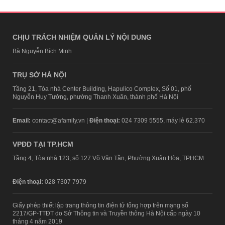
CHỊU TRÁCH NHIỆM QUẢN LÝ NỘI DUNG
Bà Nguyễn Bích Minh
TRỤ SỞ HÀ NỘI
Tầng 21, Tòa nhà Center Building, Hapulico Complex, Số 01, phố
Nguyễn Huy Tưởng, phường Thanh Xuân, thành phố Hà Nội
Email:
contact@afamily.vn |
Điện thoại:
024 7309 5555, máy lẻ 62.370
VPĐD TẠI TP.HCM
Tầng 4, Tòa nhà 123, số 127 Võ Văn Tần, Phường Xuân Hòa, TPHCM
Điện thoại:
028 7307 7979
Giấy phép thiết lập trang thông tin điện tử tổng hợp trên mạng số
2217/GP-TTĐT do Sở Thông tin và Truyền thông Hà Nội cấp ngày 10
tháng 4 năm 2019