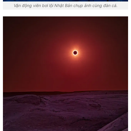
Vận động viên bơi lội Nhật Bản chụp ảnh cùng đàn cá.