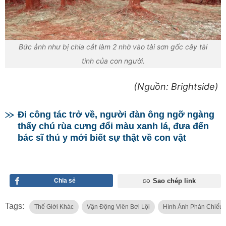
Bức ảnh như bị chia cắt làm 2 nhờ vào tài sơn gốc cây tài
tình của con người.
(Nguồn: Brightside)
Đi công tác trở về, người đàn ông ngỡ ngàng
thấy chú rùa cưng đổi màu xanh lá, đưa đến
bác sĩ thú y mới biết sự thật về con vật
Chia sẻ
Sao chép link
Tags:
Thế Giới Khác
Vận Động Viên Bơi Lội
Hình Ảnh Phản Chiếu