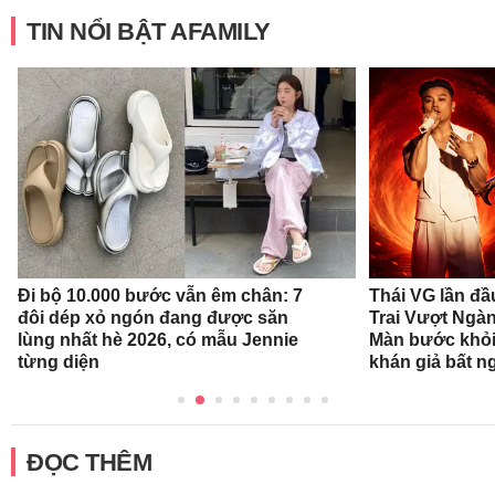
TIN NỔI BẬT AFAMILY
Đi bộ 10.000 bước vẫn êm chân: 7
Thái VG lần đầ
đôi dép xỏ ngón đang được săn
Trai Vượt Ngà
lùng nhất hè 2026, có mẫu Jennie
Màn bước khỏi
từng diện
khán giả bất n
ĐỌC THÊM