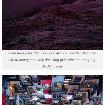
Hiện tượng nhật thực xảy ra ở Arizona. Mọi thứ đều hoàn
hảo từ khung cảnh đến ánh sáng giúp bức ảnh trông đẹp
đẽ đến ma mị.