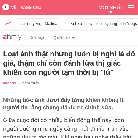
MỚI NHẤT
VỀ TRANG CHỦ
Thẩm mỹ viện Mailisa
Xét xử Thùy Tiên - Quang Linh Vlogs
Xã hội
Quốc tế
Loạt ảnh thật nhưng luôn bị nghi là đồ
giả, thậm chí còn đánh lừa thị giác
khiến con người tạm thời bị "lú"
imacho
6 năm trước
Những bức ảnh dưới đây từng khiến không ít
người tin rằng chúng đã được chỉnh sửa.
Giữa cuộc đời có nhiều biến động thế này, con
người dường như ngày càng mất đi niềm tin vào
những thứ trước mắt. Khi nhìn hay nghe thấy bất