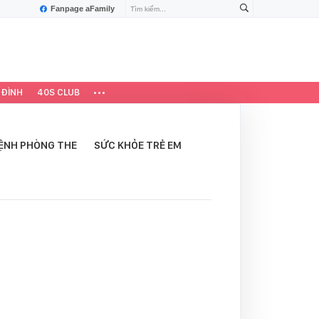
Fanpage aFamily
 ĐÌNH
40S CLUB
ỆNH PHÒNG THE
SỨC KHỎE TRẺ EM