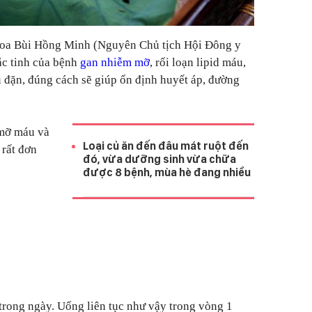
khoa Bùi Hồng Minh (Nguyên Chủ tịch Hội Đông y
hắc tinh của bệnh
gan nhiễm mỡ
, rối loạn lipid máu,
u đặn, đúng cách sẽ giúp ổn định huyết áp, đường
mỡ máu và
Loại củ ăn đến đâu mát ruột đến
 rất đơn
đó, vừa dưỡng sinh vừa chữa
được 8 bệnh, mùa hè đang nhiều
trong ngày. Uống liên tục như vậy trong vòng 1