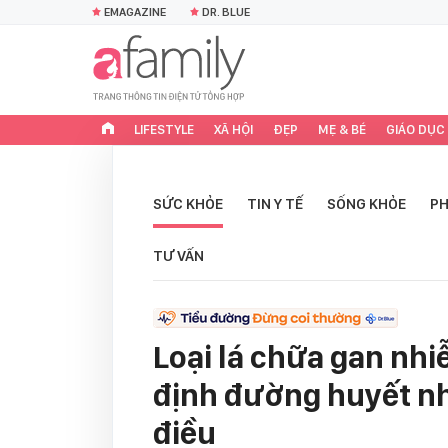
EMAGAZINE
DR. BLUE
LIFESTYLE
XÃ HỘI
ĐẸP
MẸ & BÉ
GIÁO DỤC
SỨC KHỎE
TIN Y TẾ
SỐNG KHỎE
PH
TƯ VẤN
Loại lá chữa gan nh
định đường huyết nh
điều