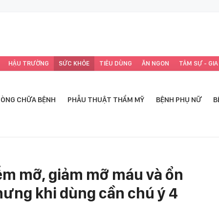
HẬU TRƯỜNG
SỨC KHỎE
TIÊU DÙNG
ĂN NGON
TÂM SỰ - GIA
ÒNG CHỮA BỆNH
PHẪU THUẬT THẨM MỸ
BỆNH PHỤ NỮ
B
iễm mỡ, giảm mỡ máu và ổn
ưng khi dùng cần chú ý 4