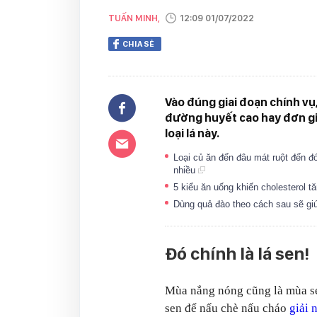
TUẤN MINH,
12:09 01/07/2022
CHIA SẺ
Vào đúng giai đoạn chính vụ
đường huyết cao hay đơn gi
loại lá này.
Loại củ ăn đến đâu mát ruột đến 
nhiều
5 kiểu ăn uống khiến cholesterol 
Dùng quả đào theo cách sau sẽ gi
Đó chính là lá sen!
Mùa nắng nóng cũng là mùa se
sen để nấu chè nấu cháo
giải 