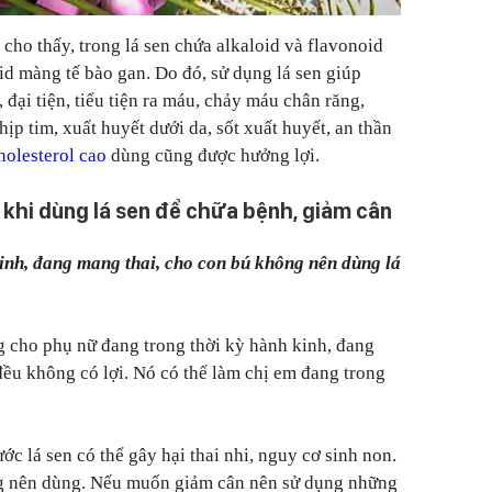
cho thấy, trong lá sen chứa alkaloid và flavonoid
id màng tế bào gan. Do đó, sử dụng lá sen giúp
đại tiện, tiểu tiện ra máu, chảy máu chân răng,
ịp tim, xuất huyết dưới da, sốt xuất huyết, an thần
holesterol cao
dùng cũng được hưởng lợi.
 khi dùng lá sen để chữa bệnh, giảm cân
kinh, đang mang thai, cho con bú không nên dùng lá
ng cho phụ nữ đang trong thời kỳ hành kinh, đang
đều không có lợi. Nó có thể làm chị em đang trong
c lá sen có thể gây hại thai nhi, nguy cơ sinh non.
g nên dùng. Nếu muốn giảm cân nên sử dụng những