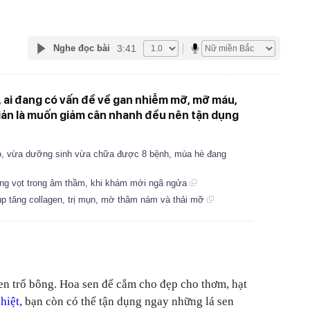
3:41
Nghe đọc bài
, ai đang có vấn đề về gan nhiễm mỡ, mỡ máu,
ản là muốn giảm cân nhanh đều nên tận dụng
đó, vừa dưỡng sinh vừa chữa được 8 bệnh, mùa hè đang
tăng vọt trong âm thầm, khi khám mới ngã ngửa
úp tăng collagen, trị mụn, mờ thâm nám và thải mỡ
n trổ bông. Hoa sen để cắm cho đẹp cho thơm, hạt
nhiệt
, bạn còn có thể tận dụng ngay những lá sen