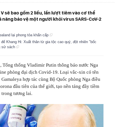
 V sẽ bao gồm 2 liều, lần lượt tiêm vào cơ thể
ả năng bảo vệ một người khỏi virus SARS-CoV-2
ealand lại phong tỏa khẩn cấp
đế Khang Hi: Xuất thân từ gia tộc cao quý, đột nhiên "bốc
ng sử sách
), Tổng thống Vladimir Putin thông báo nước Nga
cine phòng đại dịch Covid-19.
Loại vắc-xin có tên
 Gamaleya hợp tác cùng Bộ Quốc phòng Nga điều
orona đầu tiên của thế giới, tạo nền tảng đầy tiềm
trong tương lai.