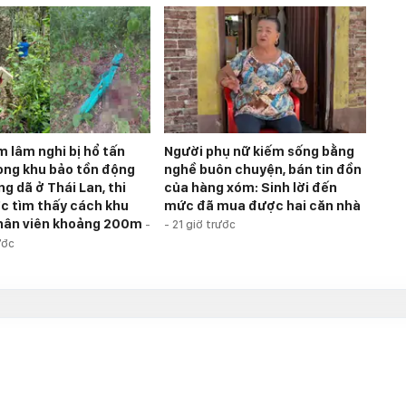
m lâm nghi bị hổ tấn
Người phụ nữ kiếm sống bằng
ong khu bảo tồn động
nghề buôn chuyện, bán tin đồn
g dã ở Thái Lan, thi
của hàng xóm: Sinh lời đến
c tìm thấy cách khu
mức đã mua được hai căn nhà
hân viên khoảng 200m
-
-
21 giờ trước
ước