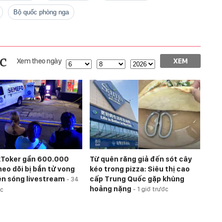
bộ quốc phòng nga
c
Xem theo ngày
XEM
kToker gần 600.000
Từ quên răng giả đến sót cây
heo dõi bị bắn tử vong
kéo trong pizza: Siêu thị cao
ên sóng livestream
cấp Trung Quốc gặp khủng
-
34
hoảng nặng
-
1 giờ trước
ớc