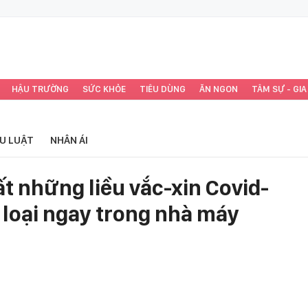
HẬU TRƯỜNG
SỨC KHỎE
TIÊU DÙNG
ĂN NGON
TÂM SỰ - GIA
ỂU LUẬT
NHÂN ÁI
ất những liều vắc-xin Covid-
 loại ngay trong nhà máy