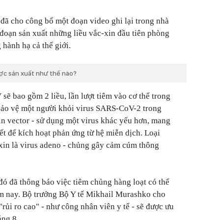
đã cho công bố một đoạn video ghi lại trong nhà
đoạn sản xuất những liều vắc-xin đầu tiên phòng
 hành hạ cả thế giới.
ược sản xuất như thế nào?
V sẽ bao gồm 2 liều, lần lượt tiêm vào cơ thể trong
bảo vệ một người khỏi virus SARS-CoV-2 trong
in vector - sử dụng một virus khác yếu hơn, mang
t để kích hoạt phản ứng từ hệ miễn dịch. Loại
xin là virus adeno - chủng gây cảm cúm thông
đó đã thông báo việc tiêm chủng hàng loạt có thể
ăm nay. Bộ trưởng Bộ Y tế Mikhail Murashko cho
rủi ro cao" - như công nhân viên y tế - sẽ được ưu
áng 8.