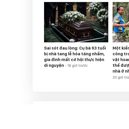
Sai sót đau lòng: Cụ bà 93 tuổi
Một kiể
bị nhà tang lễ hỏa táng nhầm,
công tr
gia đình mất cơ hội thực hiện
vật hoan
di nguyện
thể đượ
-
18 giờ trước
nhà ở n
20 giờ tr
Tin nổi bật aFamily