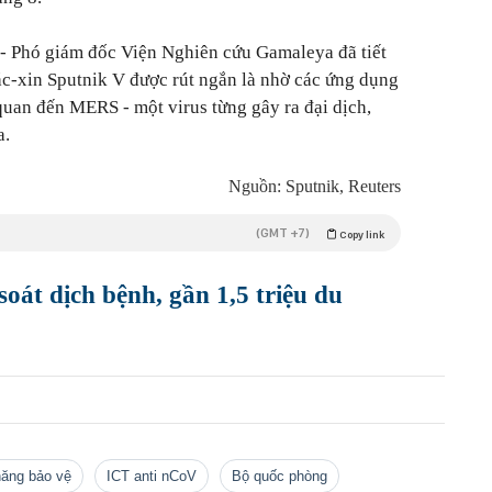
- Phó giám đốc Viện Nghiên cứu Gamaleya đã tiết
vắc-xin Sputnik V được rút ngắn là nhờ các ứng dụng
 quan đến MERS - một virus từng gây ra đại dịch,
a.
Nguồn: Sputnik, Reuters
(GMT +7)
Copy link
soát dịch bệnh, gần 1,5 triệu du
năng bảo vệ
ICT anti nCoV
Bộ quốc phòng