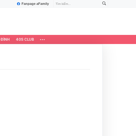
Fanpage aFamily
 ĐÌNH
40S CLUB