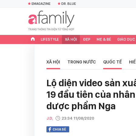
EMAGAZINE
DR. BLUE
LIFESTYLE
XÃ HỘI
ĐẸP
MẸ & BÉ
GIÁO DỤC
XÃ HỘI
TRONG NƯỚC
QUỐC TẾ
HI
Lộ diện video sản xu
19 đầu tiên của nhân
dược phẩm Nga
J.D,
23:34 11/08/2020
CHIA SẺ