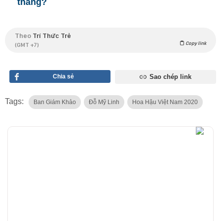
tháng?
Theo
Trí Thức Trẻ
Copy link
(GMT +7)
Chia sẻ
Sao chép link
Tags:
Ban Giám Khảo
Đỗ Mỹ Linh
Hoa Hậu Việt Nam 2020