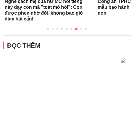
Nghe cách mẹ của nữ MC nổi tiếng
Công an TPHCM
này dạy con mà "toát mồ hôi": Con
mẫu bạo hành 
được phen nhớ đời, không bao giờ
non
dám bất cẩn!
ĐỌC THÊM