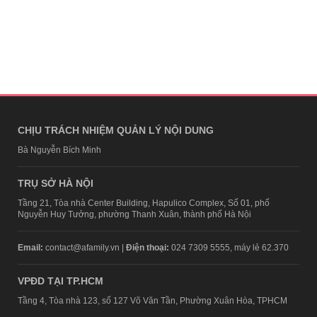
CHỊU TRÁCH NHIỆM QUẢN LÝ NỘI DUNG
Bà Nguyễn Bích Minh
TRỤ SỞ HÀ NỘI
Tầng 21, Tòa nhà Center Building, Hapulico Complex, Số 01, phố
Nguyễn Huy Tưởng, phường Thanh Xuân, thành phố Hà Nội
Email:
contact@afamily.vn |
Điện thoại:
024 7309 5555, máy lẻ 62.370
VPĐD TẠI TP.HCM
Tầng 4, Tòa nhà 123, số 127 Võ Văn Tần, Phường Xuân Hòa, TPHCM