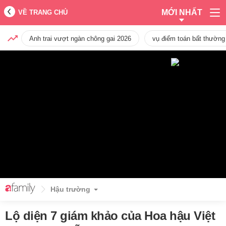
MỚI NHẤT
VỀ TRANG CHỦ
Anh trai vượt ngàn chông gai 2026
vụ điểm toán bất thường
Hậu trường
Lộ diện 7 giám khảo của Hoa hậu Việt