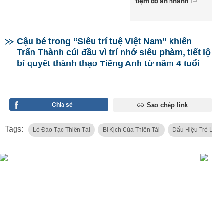
tiệm đồ ăn nhanh
Cậu bé trong “Siêu trí tuệ Việt Nam” khiến
Trấn Thành cúi đầu vì trí nhớ siêu phàm, tiết lộ
bí quyết thành thạo Tiếng Anh từ năm 4 tuổi
Chia sẻ
Sao chép link
Tags:
Lò Đào Tạo Thiên Tài
Bi Kịch Của Thiên Tài
Dấu Hiệu Trẻ Là