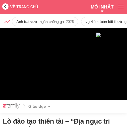
MỚI NHẤT
VỀ TRANG CHỦ
Anh trai vượt ngàn chông gai 2026
vụ điểm toán bất thường
Giáo dục
Lò đào tạo thiên tài – “Địa ngục tri