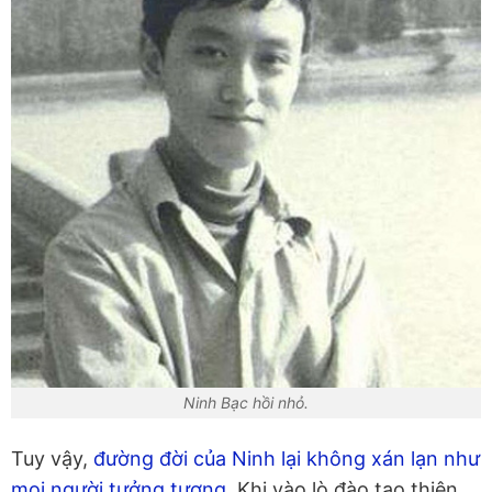
Ninh Bạc hồi nhỏ.
Tuy vậy,
đường đời của Ninh lại không xán lạn như
mọi người tưởng tượng
. Khi vào lò đào tạo thiên