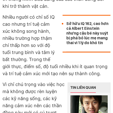
khi trở thành vật cản.
Nhiều người có chỉ số IQ
Sở hữu IQ 162, cao hơn
cao nhưng trí tuệ cảm
cả Albert Einstein
xúc không song hành,
nhưng cậu bé này suýt
nhiều trường hợp thậm
bị phá bỏ lúc mẹ mang
thai vì 1 lý do khó tin
chí thấp hơn so với độ
tuổi trung bình và tâm lý
bất thường. Trong thế
giới thực, điểm số, độ tuổi nhiều khi ít quan trọng
và trí tuệ cảm xúc mới tạo nên sự thành công.
Vì chỉ chú trọng vào việc học
TIN LIÊN QUAN
mà không được rèn luyện
các kỹ năng sống, các kỹ
năng cảm xúc nên các thần
đồng này mới có cú trượt