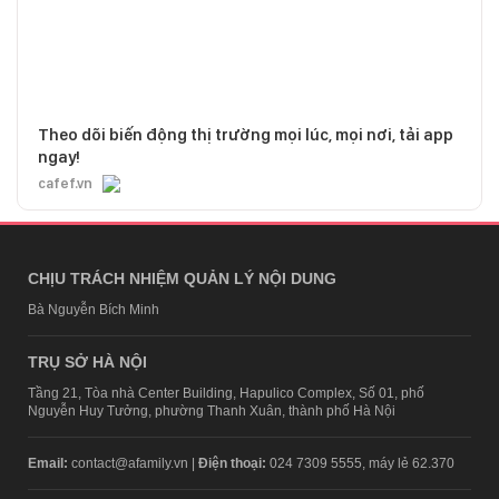
Theo dõi biến động thị trường mọi lúc, mọi nơi, tải app
ngay!
cafef.vn
CHỊU TRÁCH NHIỆM QUẢN LÝ NỘI DUNG
Bà Nguyễn Bích Minh
TRỤ SỞ HÀ NỘI
Tầng 21, Tòa nhà Center Building, Hapulico Complex, Số 01, phố
Nguyễn Huy Tưởng, phường Thanh Xuân, thành phố Hà Nội
Email:
contact@afamily.vn |
Điện thoại:
024 7309 5555, máy lẻ 62.370