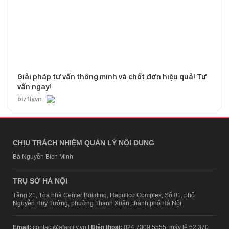
Giải pháp tư vấn thông minh và chốt đơn hiệu quả! Tư
vấn ngay!
bizfly.vn
CHỊU TRÁCH NHIỆM QUẢN LÝ NỘI DUNG
Bà Nguyễn Bích Minh
TRỤ SỞ HÀ NỘI
Tầng 21, Tòa nhà Center Building, Hapulico Complex, Số 01, phố
Nguyễn Huy Tưởng, phường Thanh Xuân, thành phố Hà Nội
Email:
contact@afamily.vn |
Điện thoại:
024 7309 5555, máy lẻ 62.370