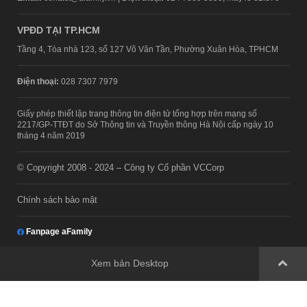
VPĐD TẠI TP.HCM
Tầng 4, Tòa nhà 123, số 127 Võ Văn Tần, Phường Xuân Hòa, TPHCM
Điện thoại:
028 7307 7979
Giấy phép thiết lập trang thông tin điện tử tổng hợp trên mạng số
2217/GP-TTĐT do Sở Thông tin và Truyền thông Hà Nội cấp ngày 10
tháng 4 năm 2019
© Copyright 2008 - 2024 – Công ty Cổ phần VCCorp
Chính sách bảo mật
Fanpage aFamily
Xem bản Desktop