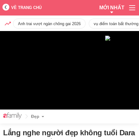
MỚI NHẤT
VỀ TRANG CHỦ
Anh trai vượt ngàn chông gai 2026
vụ điểm toán bất thường
Đẹp
Lắng nghe người đẹp không tuổi Dara