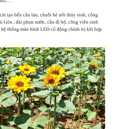
00m2…
ải tạo bến cầu tàu, chuỗi bè nổi thủy sinh, công
i Gòn , đài phun nước, cầu đi bộ, công viên sinh
à hệ thống màn hình LED cổ động chính trị kết hợp