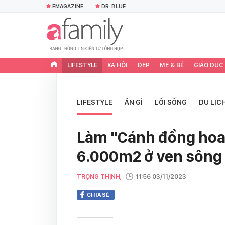
EMAGAZINE
DR. BLUE
LIFESTYLE
XÃ HỘI
ĐẸP
MẸ & BÉ
GIÁO DỤC
LIFESTYLE
ĂN GÌ
LỐI SỐNG
DU LỊC
Làm "Cánh đồng ho
6.000m2 ở ven sông 
TRỌNG THỊNH,
11:56 03/11/2023
CHIA SẺ