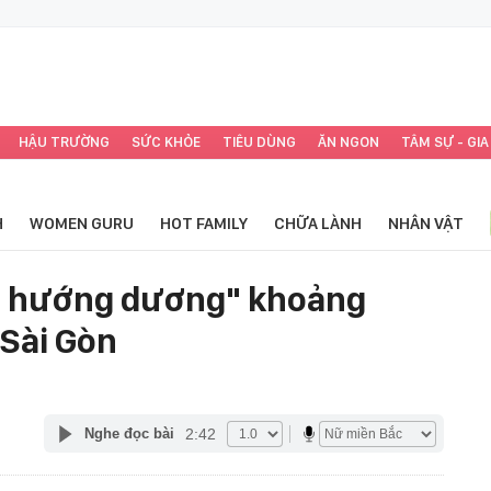
HẬU TRƯỜNG
SỨC KHỎE
TIÊU DÙNG
ĂN NGON
TÂM SỰ - GIA
H
WOMEN GURU
HOT FAMILY
CHỮA LÀNH
NHÂN VẬT
a hướng dương" khoảng
Sài Gòn
2:42
Nghe đọc bài