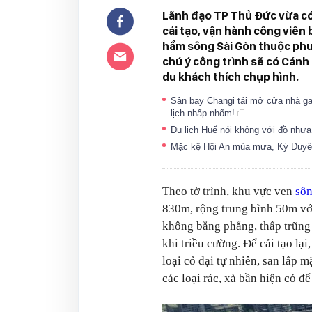
Lãnh đạo TP Thủ Đức vừa c
cải tạo, vận hành công viên
hầm sông Sài Gòn thuộc ph
chú ý công trình sẽ có Cán
du khách thích chụp hình.
Sân bay Changi tái mở cửa nhà ga T
lịch nhấp nhổm!
Du lịch Huế nói không với đồ nhự
Mặc kệ Hội An mùa mưa, Kỳ Duyên -
Theo tờ trình, khu vực ven
sôn
830m, rộng trung bình 50m với 
không bằng phẳng, thấp trũng
khi triều cường. Để cải tạo l
loại cỏ dại tự nhiên, san lấp m
các loại rác, xà bần hiện có đ