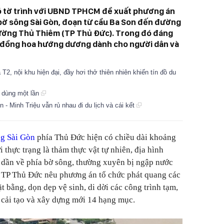
ó tờ trình với UBND TPHCM đề xuất phương án
 bờ sông Sài Gòn, đoạn từ cầu Ba Son đến đường
ường Thủ Thiêm (TP Thủ Đức). Trong đó đáng
h đồng hoa hướng dương dành cho người dân và
2, nội khu hiện đại, đầy hơi thở thiên nhiên khiến tín đồ du
a dùng một lần
 Minh Triệu vẫn rủ nhau đi du lịch và cái kết
g Sài Gòn
phía Thủ Đức hiện có chiều dài khoảng
thực trạng là thảm thực vật tự nhiên, địa hình
 dần về phía bờ sông, thường xuyên bị ngập nước
ại, TP Thủ Đức nêu phương án tổ chức phát quang các
ặt bằng, dọn dẹp vệ sinh, di dời các công trình tạm,
ể cải tạo và xây dựng mới 14 hạng mục.