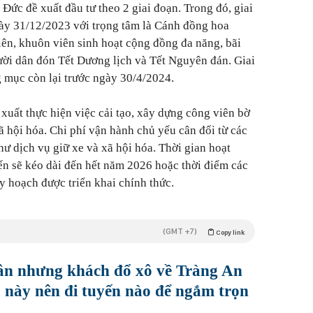
 Đức đề xuất đầu tư theo 2 giai đoạn. Trong đó, giai
gày 31/12/2023 với trọng tâm là Cánh đồng hoa
ên, khuôn viên sinh hoạt cộng đồng đa năng, bãi
ười dân đón Tết Dương lịch và Tết Nguyên đán. Giai
 mục còn lại trước ngày 30/4/2024.
uất thực hiện việc cải tạo, xây dựng công viên bờ
ã hội hóa. Chi phí vận hành chủ yếu cân đối từ các
hư dịch vụ giữ xe và xã hội hóa. Thời gian hoạt
ến sẽ kéo dài đến hết năm 2026 hoặc thời điểm các
y hoạch được triển khai chính thức.
(GMT +7)
Copy link
n nhưng khách đổ xô về Tràng An
 này nên đi tuyến nào để ngắm trọn