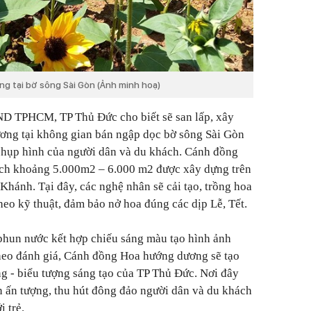
 tại bờ sông Sài Gòn (Ảnh minh hoạ)
BND TPHCM, TP Thủ Đức cho biết sẽ san lấp, xây
ng tại không gian bán ngập dọc bờ sông Sài Gòn
 chụp hình của người dân và du khách. Cánh đồng
ích khoảng 5.000m2 – 6.000 m2 được xây dựng trên
Khánh. Tại đây, các nghệ nhân sẽ cải tạo, trồng hoa
heo kỹ thuật, đảm bảo nở hoa đúng các dịp Lễ, Tết.
phun nước kết hợp chiếu sáng màu tạo hình ảnh
heo đánh giá, Cánh đồng Hoa hướng dương sẽ tạo
g - biểu tượng sáng tạo của TP Thủ Đức. Nơi đây
 ấn tượng, thu hút đông đảo người dân và du khách
i trẻ.