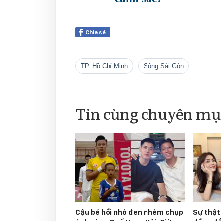
Chia sẻ
TP. Hồ Chí Minh
sông Sài Gòn
Tin cùng chuyên mụ
Cậu bé hồi nhỏ đen nhẻm chụp
Sự thật