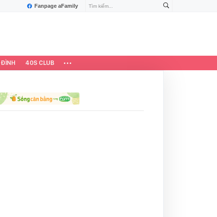
Fanpage aFamily
 ĐÌNH
40S CLUB