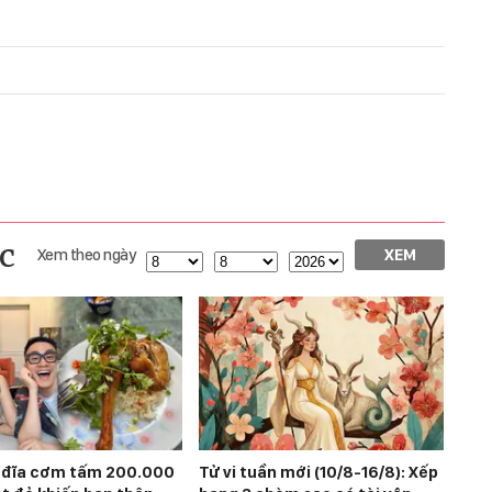
c
Xem theo ngày
XEM
 đĩa cơm tấm 200.000
Tử vi tuần mới (10/8-16/8): Xếp