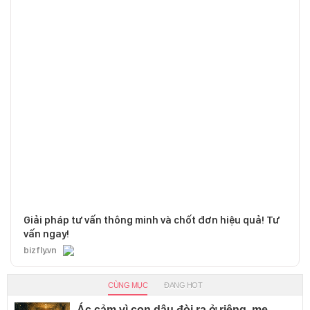
Giải pháp tư vấn thông minh và chốt đơn hiệu quả! Tư
vấn ngay!
bizfly.vn
CÙNG MỤC
ĐANG HOT
Ác cảm vì con dâu đòi ra ở riêng, mẹ