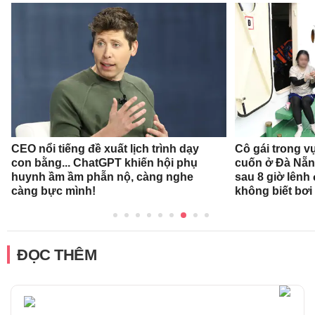
CEO nổi tiếng đề xuất lịch trình dạy
Cô gái trong v
con bằng... ChatGPT khiến hội phụ
cuốn ở Đà Nẵn
huynh ầm ầm phẫn nộ, càng nghe
sau 8 giờ lênh
càng bực mình!
không biết bơi
ĐỌC THÊM