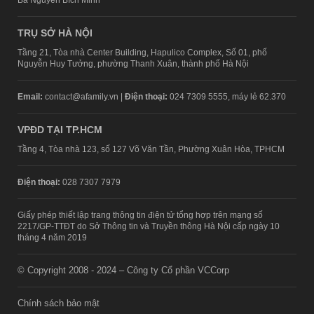
Bà Nguyễn Bích Minh
TRỤ SỞ HÀ NỘI
Tầng 21, Tòa nhà Center Building, Hapulico Complex, Số 01, phố
Nguyễn Huy Tưởng, phường Thanh Xuân, thành phố Hà Nội
Email:
contact@afamily.vn |
Điện thoại:
024 7309 5555, máy lẻ 62.370
VPĐD TẠI TP.HCM
Tầng 4, Tòa nhà 123, số 127 Võ Văn Tần, Phường Xuân Hòa, TPHCM
Điện thoại:
028 7307 7979
Giấy phép thiết lập trang thông tin điện tử tổng hợp trên mạng số
2217/GP-TTĐT do Sở Thông tin và Truyền thông Hà Nội cấp ngày 10
tháng 4 năm 2019
© Copyright 2008 - 2024 – Công ty Cổ phần VCCorp
Chính sách bảo mật