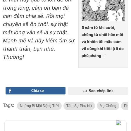
trong lòng, cảm ơn bạn đã
can đảm chia sẻ. Rồi mọi
chuyện sẽ ổn thôi, sự thật
5 năm từ khi cưới,
mất lòng vẫn sẽ là sự thật.
chồng từ chối hôn môi
Mạnh mẽ và hãy kiếm tìm sự
và khiến tôi mặc cảm
thanh thản, bạn nhé.
vô cùng khi tiết lộ lí do
phũ phàng
Thương!
Chia sẻ
Sao chép link
Tags:
Những Bí Mật Động Trời
Tâm Sự Phu Nữ
Mẹ Chồng
Phụ