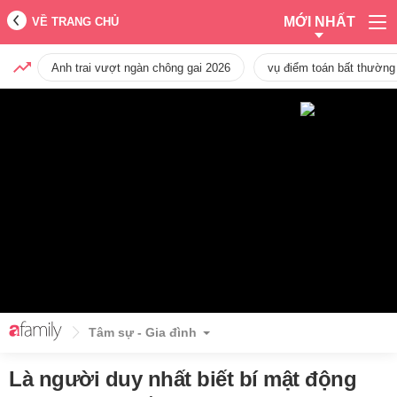
MỚI NHẤT
VỀ TRANG CHỦ
Anh trai vượt ngàn chông gai 2026
vụ điểm toán bất thường
Tâm sự - Gia đình
Là người duy nhất biết bí mật động