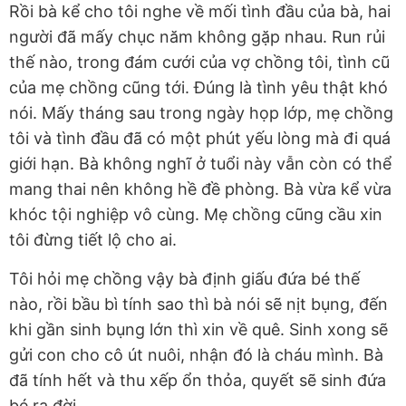
Rồi bà kể cho tôi nghe về mối tình đầu của bà, hai
người đã mấy chục năm không gặp nhau. Run rủi
thế nào, trong đám cưới của vợ chồng tôi, tình cũ
của mẹ chồng cũng tới. Đúng là tình yêu thật khó
nói. Mấy tháng sau trong ngày họp lớp, mẹ chồng
tôi và tình đầu đã có một phút yếu lòng mà đi quá
giới hạn. Bà không nghĩ ở tuổi này vẫn còn có thể
mang thai nên không hề đề phòng. Bà vừa kể vừa
khóc tội nghiệp vô cùng. Mẹ chồng cũng cầu xin
tôi đừng tiết lộ cho ai.
Tôi hỏi mẹ chồng vậy bà định giấu đứa bé thế
nào, rồi bầu bì tính sao thì bà nói sẽ nịt bụng, đến
khi gần sinh bụng lớn thì xin về quê. Sinh xong sẽ
gửi con cho cô út nuôi, nhận đó là cháu mình. Bà
đã tính hết và thu xếp ổn thỏa, quyết sẽ sinh đứa
bé ra đời.