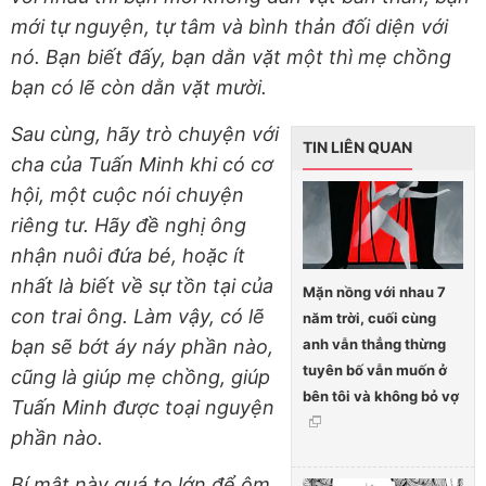
mới tự nguyện, tự tâm và bình thản đối diện với
nó. Bạn biết đấy, bạn dằn vặt một thì mẹ chồng
bạn có lẽ còn dằn vặt mười.
Sau cùng, hãy trò chuyện với
TIN LIÊN QUAN
cha của Tuấn Minh khi có cơ
hội, một cuộc nói chuyện
riêng tư. Hãy đề nghị ông
nhận nuôi đứa bé, hoặc ít
nhất là biết về sự tồn tại của
Mặn nồng với nhau 7
con trai ông. Làm vậy, có lẽ
năm trời, cuối cùng
anh vẫn thẳng thừng
bạn sẽ bớt áy náy phần nào,
tuyên bố vẫn muốn ở
cũng là giúp mẹ chồng, giúp
bên tôi và không bỏ vợ
Tuấn Minh được toại nguyện
phần nào.
Bí mật này quá to lớn để ôm