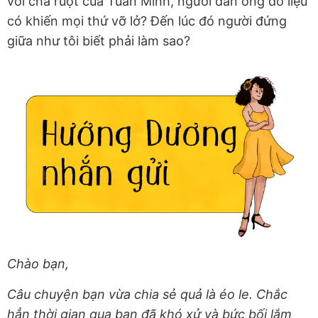
với cha ruột của Tuấn Minh, người đàn ông đó liệu
có khiến mọi thứ vỡ lở? Đến lúc đó người đứng
giữa như tôi biết phải làm sao?
Chào bạn,
Câu chuyện bạn vừa chia sẻ quả là éo le. Chắc
hẳn thời gian qua bạn đã khó xử và bức bối lắm