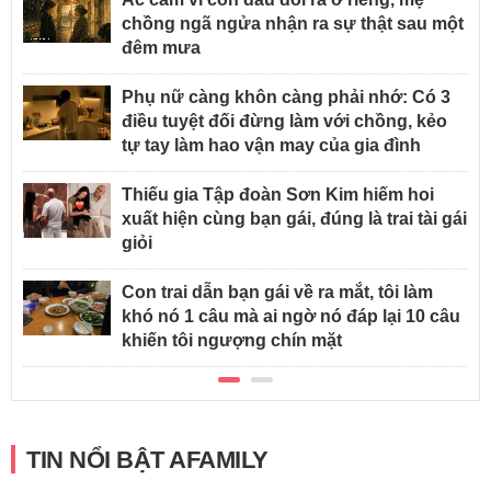
chồng ngã ngửa nhận ra sự thật sau một
đêm mưa
Phụ nữ càng khôn càng phải nhớ: Có 3
điều tuyệt đối đừng làm với chồng, kẻo
tự tay làm hao vận may của gia đình
Thiếu gia Tập đoàn Sơn Kim hiếm hoi
xuất hiện cùng bạn gái, đúng là trai tài gái
giỏi
Con trai dẫn bạn gái về ra mắt, tôi làm
khó nó 1 câu mà ai ngờ nó đáp lại 10 câu
khiến tôi ngượng chín mặt
TIN NỔI BẬT AFAMILY