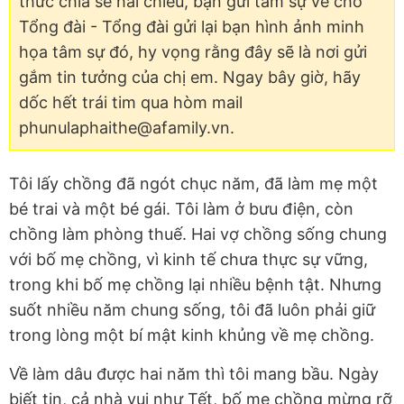
thức chia sẻ hai chiều, bạn gửi tâm sự về cho
Tổng đài - Tổng đài gửi lại bạn hình ảnh minh
họa tâm sự đó, hy vọng rằng đây sẽ là nơi gửi
gắm tin tưởng của chị em. Ngay bây giờ, hãy
dốc hết trái tim qua hòm mail
phunulaphaithe@afamily.vn.
Tôi lấy chồng đã ngót chục năm, đã làm mẹ một
bé trai và một bé gái. Tôi làm ở bưu điện, còn
chồng làm phòng thuế. Hai vợ chồng sống chung
với bố mẹ chồng, vì kinh tế chưa thực sự vững,
trong khi bố mẹ chồng lại nhiều bệnh tật. Nhưng
suốt nhiều năm chung sống, tôi đã luôn phải giữ
trong lòng một bí mật kinh khủng về mẹ chồng.
Về làm dâu được hai năm thì tôi mang bầu. Ngày
biết tin, cả nhà vui như Tết, bố mẹ chồng mừng rỡ