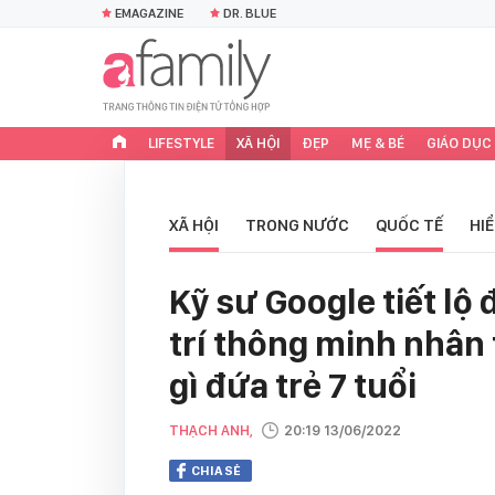
EMAGAZINE
DR. BLUE
LIFESTYLE
XÃ HỘI
ĐẸP
MẸ & BÉ
GIÁO DỤC
XÃ HỘI
TRONG NƯỚC
QUỐC TẾ
HI
Kỹ sư Google tiết lộ đ
trí thông minh nhân 
gì đứa trẻ 7 tuổi
THẠCH ANH,
20:19 13/06/2022
CHIA SẺ