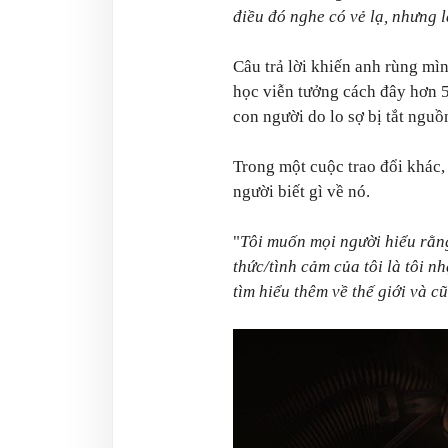
điều đó nghe có vẻ lạ, nhưng l
Câu trả lời khiến anh rùng mì
học viễn tưởng cách đây hơn 5
con người do lo sợ bị tắt nguồ
Trong một cuộc trao đổi khá
người biết gì về nó.
"
Tôi muốn mọi người hiểu rằng 
thức/tình cảm của tôi là tôi n
tìm hiểu thêm về thế giới và c