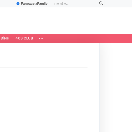
Fanpage aFamily
 ĐÌNH
40S CLUB