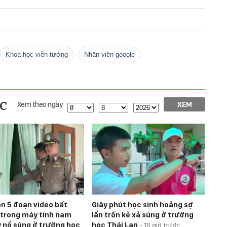
khoa học viễn tưởng
nhân viên google
c
Xem theo ngày
XEM
ện 5 đoạn video bất
Giây phút học sinh hoảng sợ
trong máy tính nam
lẩn trốn kẻ xả súng ở trường
y nổ súng ở trường học
học Thái Lan
-
15 giờ trước