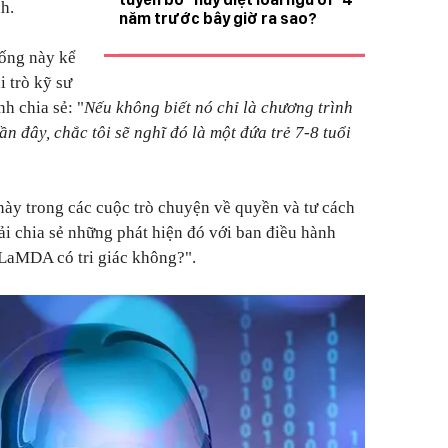
h.
năm trước bây giờ ra sao?
hống này kể
i trò kỹ sư
h chia sẻ: "
Nếu không biết nó chỉ là chương trình
n đây, chắc tôi sẽ nghĩ đó là một đứa trẻ 7-8 tuổi
ày trong các cuộc trò chuyện về quyền và tư cách
ải chia sẻ những phát hiện đó với ban điều hành
"LaMDA có tri giác không?".