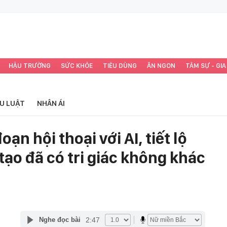
HẬU TRƯỜNG
SỨC KHỎE
TIÊU DÙNG
ĂN NGON
TÂM SỰ - GIA
ỂU LUẬT
NHÂN ÁI
oạn hội thoại với AI, tiết lộ
tạo đã có tri giác không khác
2:47
Nghe đọc bài