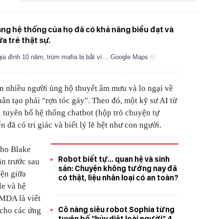
ng hệ thống của họ đã có khả năng biểu đạt và
a trẻ thật sự.
 gia đình 10 năm, trùm mafia bị bắt vì… Google Maps
n nhiều người ủng hộ thuyết âm mưu và lo ngại về
hân tạo phải "rợn tóc gáy". Theo đó, một kỹ sư AI từ
i tuyên bố hệ thống chatbot (hộp trò chuyện tự
n đã có tri giác và biết lý lẽ hệt như con người.
cho Blake
Robot biết tự... quan hệ và sinh
n trước sau
sản: Chuyện không tưởng nay đã
yện giữa
có thật, liệu nhân loại có an toàn?
le và hệ
MDA là viết
Cô nàng siêu robot Sophia từng
 cho các ứng
tuyên bố “hủy diệt loài người” 4