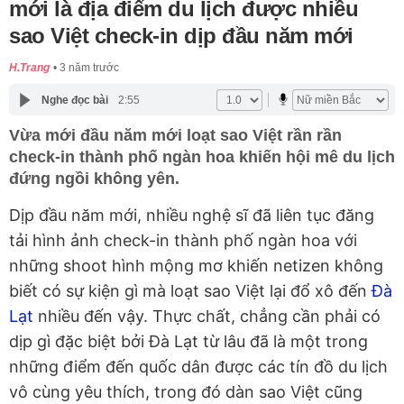
mới là địa điểm du lịch được nhiều
sao Việt check-in dịp đầu năm mới
H.Trang
3 năm trước
Nghe đọc bài
2:55
Vừa mới đầu năm mới loạt sao Việt rần rần
check-in thành phố ngàn hoa khiến hội mê du lịch
đứng ngồi không yên.
Dịp đầu năm mới, nhiều nghệ sĩ đã liên tục đăng
tải hình ảnh check-in thành phố ngàn hoa với
những shoot hình mộng mơ khiến netizen không
biết có sự kiện gì mà loạt sao Việt lại đổ xô đến
Đà
Lạt
nhiều đến vậy. Thực chất, chẳng cần phải có
dịp gì đặc biệt bởi Đà Lạt từ lâu đã là một trong
những điểm đến quốc dân được các tín đồ du lịch
vô cùng yêu thích, trong đó dàn sao Việt cũng