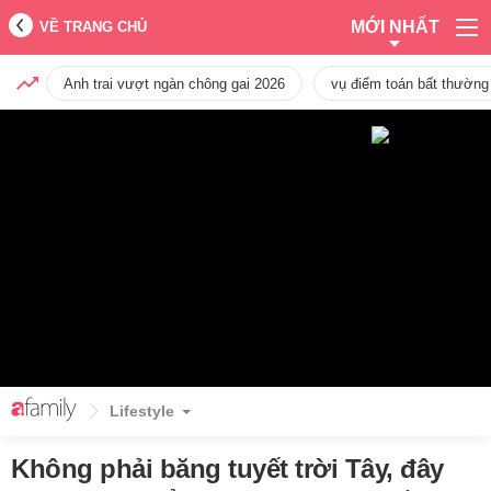
MỚI NHẤT
VỀ TRANG CHỦ
Anh trai vượt ngàn chông gai 2026
vụ điểm toán bất thường
Lifestyle
Không phải băng tuyết trời Tây, đây