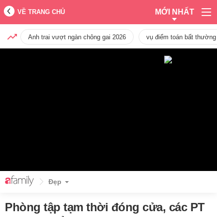
MỚI NHẤT
VỀ TRANG CHỦ
Anh trai vượt ngàn chông gai 2026
vụ điểm toán bất thường
Đẹp
Phòng tập tạm thời đóng cửa, các PT