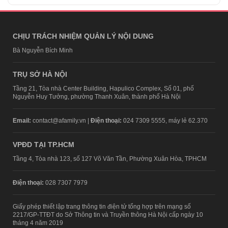
CHỊU TRÁCH NHIỆM QUẢN LÝ NỘI DUNG
Bà Nguyễn Bích Minh
TRỤ SỞ HÀ NỘI
Tầng 21, Tòa nhà Center Building, Hapulico Complex, Số 01, phố
Nguyễn Huy Tưởng, phường Thanh Xuân, thành phố Hà Nội
Email:
contact@afamily.vn |
Điện thoại:
024 7309 5555, máy lẻ 62.370
VPĐD TẠI TP.HCM
Tầng 4, Tòa nhà 123, số 127 Võ Văn Tần, Phường Xuân Hòa, TPHCM
Điện thoại:
028 7307 7979
Giấy phép thiết lập trang thông tin điện tử tổng hợp trên mạng số
2217/GP-TTĐT do Sở Thông tin và Truyền thông Hà Nội cấp ngày 10
tháng 4 năm 2019