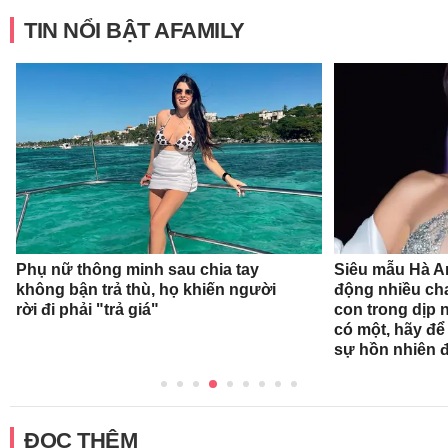
TIN NỔI BẬT AFAMILY
Phụ nữ thông minh sau chia tay
Siêu mẫu Hà A
không bận trả thù, họ khiến người
động nhiều ch
rời đi phải "trả giá"
con trong dịp n
có một, hãy để
sự hồn nhiên 
ĐỌC THÊM