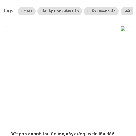
Tags:
Fitness
Bài Tập Đơn Giảm Cân
Huấn Luyện Viên
Siết C
Bứt phá doanh thu Online, xây dựng uy tín lâu dài!