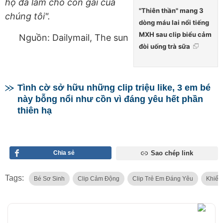
họ đã làm cho con gái của
"Thiên thần" mang 3
chúng tôi".
dòng máu lai nổi tiếng
MXH sau clip biểu cảm
Nguồn: Dailymail, The sun
đòi uống trà sữa
Tình cờ sở hữu những clip triệu like, 3 em bé
này bỗng nổi như cồn vì đáng yêu hết phần
thiên hạ
Chia sẻ
Sao chép link
Tags:
Bé Sơ Sinh
Clip Cảm Động
Clip Trẻ Em Đáng Yêu
Khiếm