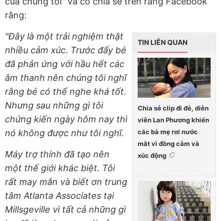
của chúng tôi" và có chia sẻ trên rằng Facebook
rằng:
"Đây là một trải nghiệm thật
TIN LIÊN QUAN
nhiều cảm xúc. Trước đấy bé
đã phản ứng với hầu hết các
âm thanh nên chúng tôi nghĩ
rằng bé có thể nghe khá tốt.
Nhưng sau những gì tôi
Chia sẻ clip đi đẻ, diễn
chứng kiến ngày hôm nay thì
viên Lan Phương khiến
các bà mẹ rơi nước
nó không được như tôi nghĩ.
mắt vì đồng cảm và
Máy trợ thính đã tạo nên
xúc động
một thế giới khác biệt. Tôi
rất may mắn và biết ơn trung
tâm Atlanta Associates tại
Millsgeville vì tất cả những gì