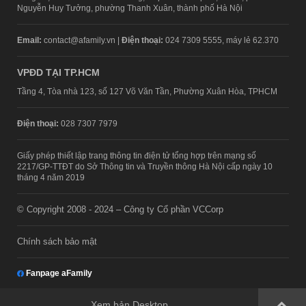
Nguyễn Huy Tưởng, phường Thanh Xuân, thành phố Hà Nội
Email:
contact@afamily.vn |
Điện thoại:
024 7309 5555, máy lẻ 62.370
VPĐD TẠI TP.HCM
Tầng 4, Tòa nhà 123, số 127 Võ Văn Tần, Phường Xuân Hòa, TPHCM
Điện thoại:
028 7307 7979
Giấy phép thiết lập trang thông tin điện tử tổng hợp trên mạng số
2217/GP-TTĐT do Sở Thông tin và Truyền thông Hà Nội cấp ngày 10
tháng 4 năm 2019
© Copyright 2008 - 2024 – Công ty Cổ phần VCCorp
Chính sách bảo mật
Fanpage aFamily
Xem bản Desktop