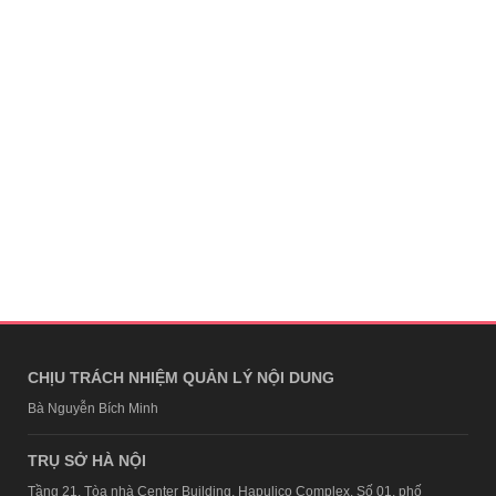
CHỊU TRÁCH NHIỆM QUẢN LÝ NỘI DUNG
Bà Nguyễn Bích Minh
TRỤ SỞ HÀ NỘI
Tầng 21, Tòa nhà Center Building, Hapulico Complex, Số 01, phố