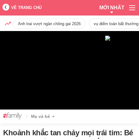
MỚI NHẤT
VỀ TRANG CHỦ
Anh trai vượt ngàn chông gai 2026
vụ điểm toán bất thường
Mẹ và bé
Khoảnh khắc tan chảy mọi trái tim: Bé