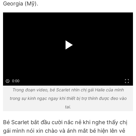
Georgia (Mỹ).
0:00
Trong đoạn video, bé Scarlet nhìn chị gái Halie của mình
trong sự kinh ngạc ngay khi thiết bị trợ thính được đeo vào
tai.
Bé Scarlet bắt đầu cười nắc nẻ khi nghe thấy chị
gái mình nói xin chào và ánh mắt bé hiện lên vẻ