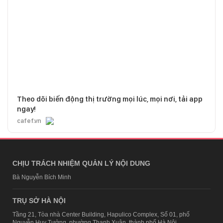
Theo dõi biến động thị trường mọi lúc, mọi nơi, tải app
ngay!
cafef.vn
CHỊU TRÁCH NHIỆM QUẢN LÝ NỘI DUNG
Bà Nguyễn Bích Minh
TRỤ SỞ HÀ NỘI
Tầng 21, Tòa nhà Center Building, Hapulico Complex, Số 01, phố
Nguyễn Huy Tưởng, phường Thanh Xuân, thành phố Hà Nội