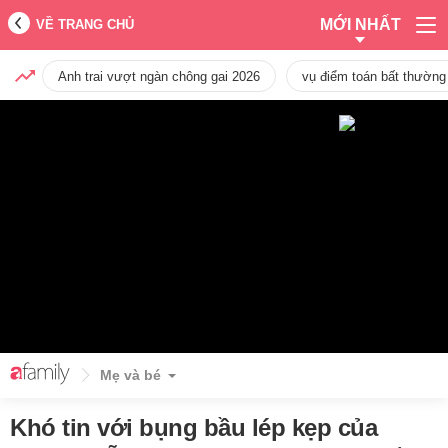
MỚI NHẤT
VỀ TRANG CHỦ
Anh trai vượt ngàn chông gai 2026
vụ điểm toán bất thường
Mẹ và bé
Khó tin với bụng bầu lép kẹp của