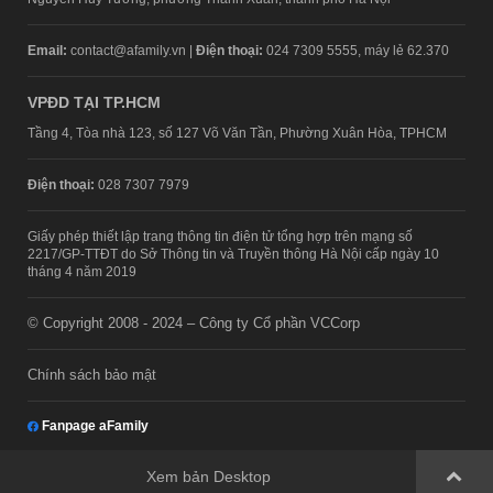
Email:
contact@afamily.vn |
Điện thoại:
024 7309 5555, máy lẻ 62.370
VPĐD TẠI TP.HCM
Tầng 4, Tòa nhà 123, số 127 Võ Văn Tần, Phường Xuân Hòa, TPHCM
Điện thoại:
028 7307 7979
Giấy phép thiết lập trang thông tin điện tử tổng hợp trên mạng số
2217/GP-TTĐT do Sở Thông tin và Truyền thông Hà Nội cấp ngày 10
tháng 4 năm 2019
© Copyright 2008 - 2024 – Công ty Cổ phần VCCorp
Chính sách bảo mật
Fanpage aFamily
Xem bản Desktop