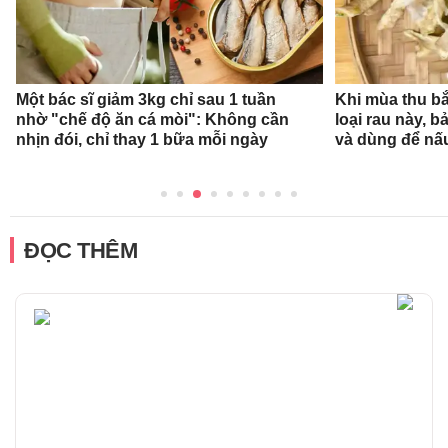
Một bác sĩ giảm 3kg chỉ sau 1 tuần
Khi mùa thu bắ
nhờ "chế độ ăn cá mòi": Không cần
loại rau này, b
nhịn đói, chỉ thay 1 bữa mỗi ngày
và dùng để nấ
ĐỌC THÊM