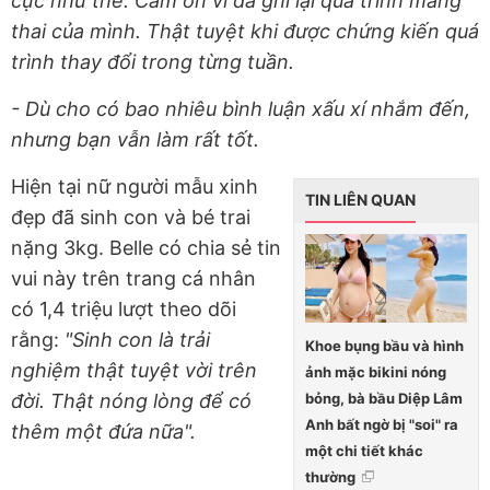
cực như thế. Cảm ơn vì đã ghi lại quá trình mang
thai của mình. Thật tuyệt khi được chứng kiến quá
trình thay đổi trong từng tuần.
- Dù cho có bao nhiêu bình luận xấu xí nhắm đến,
nhưng bạn vẫn làm rất tốt.
Hiện tại nữ người mẫu xinh
TIN LIÊN QUAN
đẹp đã sinh con và bé trai
nặng 3kg. Belle có chia sẻ tin
vui này trên trang cá nhân
có 1,4 triệu lượt theo dõi
rằng:
"Sinh con là trải
Khoe bụng bầu và hình
nghiệm thật tuyệt vời trên
ảnh mặc bikini nóng
bỏng, bà bầu Diệp Lâm
đời. Thật nóng lòng để có
Anh bất ngờ bị "soi" ra
thêm một đứa nữa".
một chi tiết khác
thường