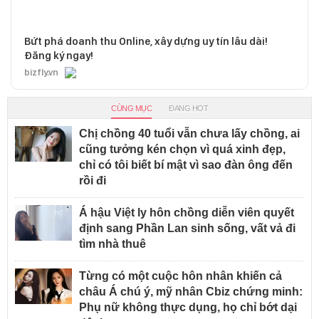
Bứt phá doanh thu Online, xây dựng uy tín lâu dài!
Đăng ký ngay!
bizfly.vn
CÙNG MỤC
ĐANG HOT
Chị chồng 40 tuổi vẫn chưa lấy chồng, ai
cũng tưởng kén chọn vì quá xinh đẹp,
chỉ có tôi biết bí mật vì sao đàn ông đến
rồi đi
Á hậu Việt ly hôn chồng diễn viên quyết
định sang Phần Lan sinh sống, vất vả đi
tìm nhà thuê
Từng có một cuộc hôn nhân khiến cả
châu Á chú ý, mỹ nhân Cbiz chứng minh:
Phụ nữ không thực dụng, họ chỉ bớt dại