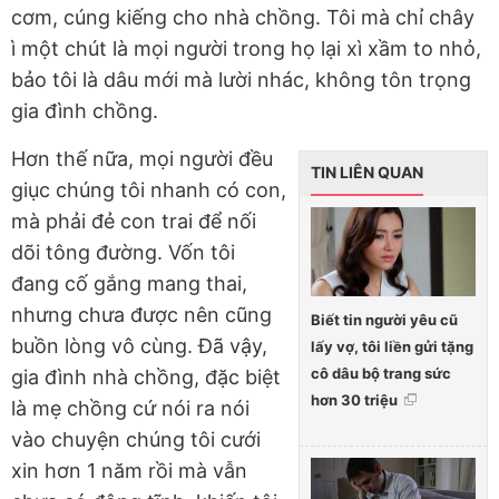
cơm, cúng kiếng cho nhà chồng. Tôi mà chỉ chây
ì một chút là mọi người trong họ lại xì xầm to nhỏ,
bảo tôi là dâu mới mà lười nhác, không tôn trọng
gia đình chồng.
Hơn thế nữa, mọi người đều
TIN LIÊN QUAN
giục chúng tôi nhanh có con,
mà phải đẻ con trai để nối
dõi tông đường. Vốn tôi
đang cố gắng mang thai,
nhưng chưa được nên cũng
Biết tin người yêu cũ
buồn lòng vô cùng. Đã vậy,
lấy vợ, tôi liền gửi tặng
cô dâu bộ trang sức
gia đình nhà chồng, đặc biệt
hơn 30 triệu
là mẹ chồng cứ nói ra nói
vào chuyện chúng tôi cưới
xin hơn 1 năm rồi mà vẫn