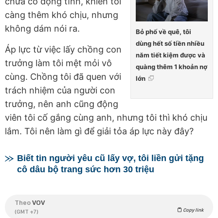
chưa có động tĩnh, khiến tôi
càng thêm khó chịu, nhưng
không dám nói ra.
Bỏ phố về quê, tôi
dùng hết số tiền nhiều
Áp lực từ việc lấy chồng con
năm tiết kiệm được và
trưởng làm tôi mệt mỏi vô
quàng thêm 1 khoản nợ
cùng. Chồng tôi đã quen với
lớn
trách nhiệm của người con
trưởng, nên anh cũng động
viên tôi cố gắng cùng anh, nhưng tôi thì khó chịu
lắm. Tôi nên làm gì để giải tỏa áp lực này đây?
Biết tin người yêu cũ lấy vợ, tôi liền gửi tặng
cô dâu bộ trang sức hơn 30 triệu
Theo
VOV
Copy link
(GMT +7)