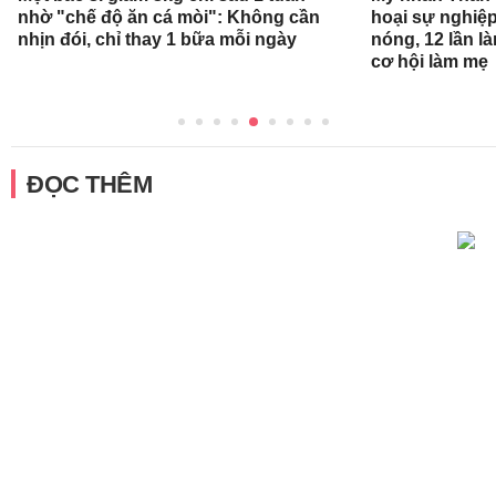
nhờ "chế độ ăn cá mòi": Không cần
hoại sự nghiệp
nhịn đói, chỉ thay 1 bữa mỗi ngày
nóng, 12 lần l
cơ hội làm mẹ
ĐỌC THÊM