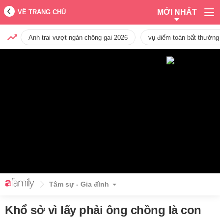
MỚI NHẤT
VỀ TRANG CHỦ
Anh trai vượt ngàn chông gai 2026
vụ điểm toán bất thường
Tâm sự - Gia đình
Khổ sở vì lấy phải ông chồng là con