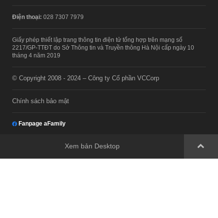
Điện thoại:
028 7307 7979
Giấy phép thiết lập trang thông tin điện tử tổng hợp trên mạng số
2217/GP-TTĐT do Sở Thông tin và Truyền thông Hà Nội cấp ngày 10
tháng 4 năm 2019
© Copyright 2008 - 2024 – Công ty Cổ phần VCCorp
Chính sách bảo mật
Fanpage aFamily
Xem bản Desktop