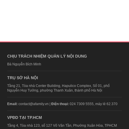
CHỊU TRÁCH NHIỆM QUẢN LÝ NỘI DUNG
Bà Nguyễn Bích Minh
TRỤ SỞ HÀ NỘI
Tầng 21, Tòa nhà Center Building, Hapulico Complex, Số 01, phố
Nguyễn Huy Tưởng, phường Thanh Xuân, thành phố Hà Nội
Email:
contact@afamily.vn |
Điện thoại:
024 7309 5555, máy lẻ 62.370
VPĐD TẠI TP.HCM
Tầng 4, Tòa nhà 123, số 127 Võ Văn Tần, Phường Xuân Hòa, TPHCM