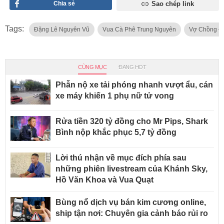
Chia sẻ
Sao chép link
Tags:
Đặng Lê Nguyên Vũ
Vua Cà Phê Trung Nguyên
Vợ Chồng Đ
CÙNG MỤC
ĐANG HOT
Phẫn nộ xe tải phóng nhanh vượt ẩu, cán
xe máy khiến 1 phụ nữ tử vong
Rửa tiền 320 tỷ đồng cho Mr Pips, Shark
Bình nộp khắc phục 5,7 tỷ đồng
Lời thú nhận về mục đích phía sau
những phiên livestream của Khánh Sky,
Hồ Văn Khoa và Vua Quạt
Bùng nổ dịch vụ bán kim cương online,
ship tận nơi: Chuyên gia cảnh báo rủi ro