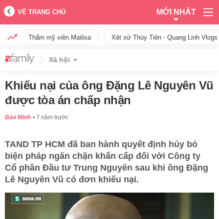
MỚI NHẤT
VỀ TRANG CHỦ
Thẩm mỹ viện Mailisa
Xét xử Thùy Tiên - Quang Linh Vlogs
Xã hội
Khiếu nại của ông Đặng Lê Nguyên Vũ
được tòa án chấp nhận
Bảo Minh
7 năm trước
TAND TP HCM đã ban hành quyết định hủy bỏ
biện pháp ngăn chặn khẩn cấp đối với Công ty
Cổ phần Đầu tư Trung Nguyên sau khi ông Đặng
Lê Nguyên Vũ có đơn khiếu nại.