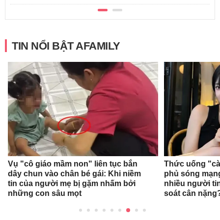
TIN NỔI BẬT AFAMILY
Vụ "cô giáo mầm non" liên tục bắn
Thức uống "cà
dây chun vào chân bé gái: Khi niềm
phủ sóng mạng 
tin của người mẹ bị gặm nhấm bởi
nhiều người ti
những con sâu mọt
soát cân nặng