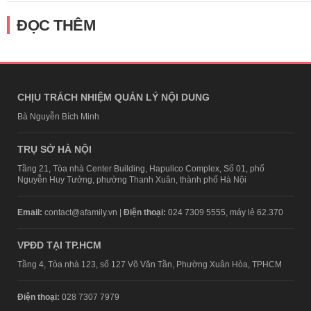
ĐỌC THÊM
CHỊU TRÁCH NHIỆM QUẢN LÝ NỘI DUNG
Bà Nguyễn Bích Minh
TRỤ SỞ HÀ NỘI
Tầng 21, Tòa nhà Center Building, Hapulico Complex, Số 01, phố
Nguyễn Huy Tưởng, phường Thanh Xuân, thành phố Hà Nội
Email:
contact@afamily.vn |
Điện thoại:
024 7309 5555, máy lẻ 62.370
VPĐD TẠI TP.HCM
Tầng 4, Tòa nhà 123, số 127 Võ Văn Tần, Phường Xuân Hòa, TPHCM
Điện thoại:
028 7307 7979