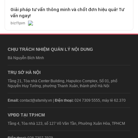
Giải pháp tư vấn thông minh và chốt đơn hiệu quả! Tư
vấn ngay!
bizfly.vn
CHỊU TRÁCH NHIỆM QUẢN LÝ NỘI DUNG
Bà Nguyễn Bích Minh
TRỤ SỞ HÀ NỘI
Tầng 21, Tòa nhà Center Building, Hapulico Complex, Số 01, phố
Nguyễn Huy Tưởng, phường Thanh Xuân, thành phố Hà Nội
Email:
contact@afamily.vn |
Điện thoại:
024 7309 5555, máy lẻ 62.370
VPĐD TẠI TP.HCM
Tầng 4, Tòa nhà 123, số 127 Võ Văn Tần, Phường Xuân Hòa, TPHCM
Điện thoại:
028 7307 7979