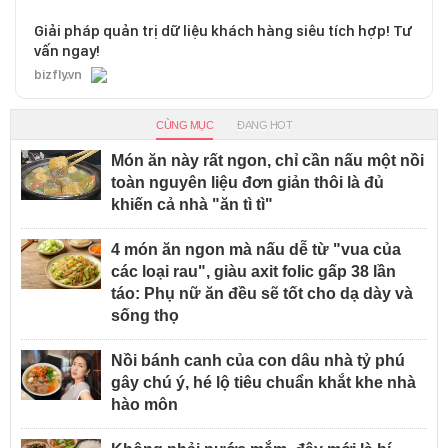
Giải pháp quản trị dữ liệu khách hàng siêu tích hợp! Tư
vấn ngay!
bizfly.vn
CÙNG MỤC
ĐANG HOT
Món ăn này rất ngon, chỉ cần nấu một nồi
toàn nguyên liệu đơn giản thôi là đủ
khiến cả nhà "ăn tì tì"
4 món ăn ngon mà nấu dễ từ "vua của
các loại rau", giàu axit folic gấp 38 lần
táo: Phụ nữ ăn đều sẽ tốt cho dạ dày và
sống thọ
Nồi bánh canh của con dâu nhà tỷ phú
gây chú ý, hé lộ tiêu chuẩn khắt khe nhà
hào môn