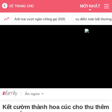
MỚI NHẤT
VỀ TRANG CHỦ
Anh trai vượt ngàn chông gai 2026
vụ điểm toán bất thường
Ăn ngon
Kết cườm thành hoa cúc cho thu thêm