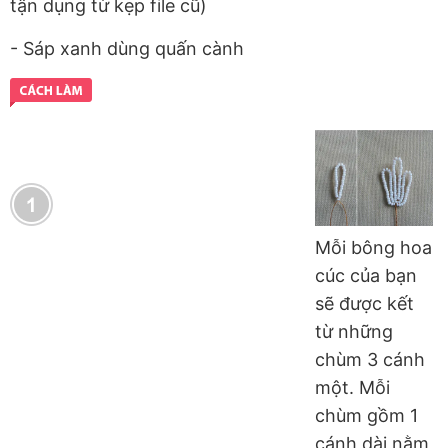
tận dụng từ kẹp file cũ)
- Sáp xanh dùng quấn cành
Mỗi bông hoa
cúc của bạn
sẽ được kết
từ những
chùm 3 cánh
một. Mỗi
chùm gồm 1
cánh dài nằm