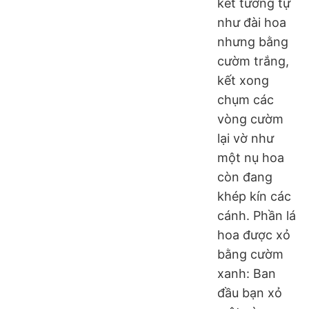
kết tương tự
như đài hoa
nhưng bằng
cườm trắng,
kết xong
chụm các
vòng cườm
lại vờ như
một nụ hoa
còn đang
khép kín các
cánh. Phần lá
hoa được xỏ
bằng cườm
xanh: Ban
đầu bạn xỏ