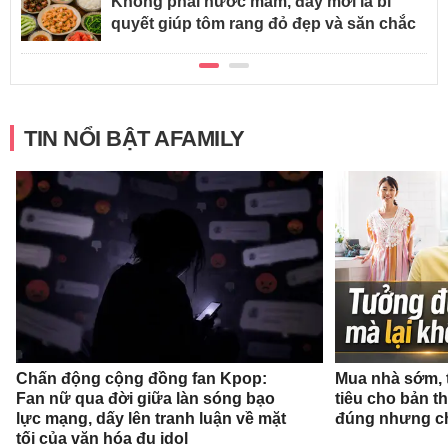
Không phải nước mắm, đây mới là bí
quyết giúp tôm rang đỏ đẹp và săn chắc
TIN NỔI BẬT AFAMILY
Chấn động cộng đồng fan Kpop:
Mua nhà sớm, 
Fan nữ qua đời giữa làn sóng bạo
tiêu cho bản t
lực mạng, dấy lên tranh luận về mặt
đúng nhưng ch
tối của văn hóa đu idol