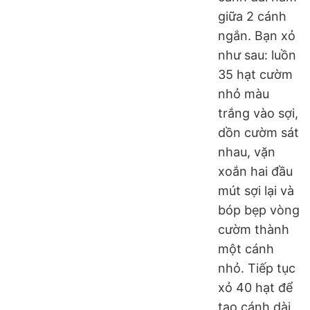
giữa 2 cánh
ngắn. Bạn xỏ
như sau: luồn
35 hạt cườm
nhỏ màu
trắng vào sợi,
dồn cườm sát
nhau, vặn
xoắn hai đầu
mút sợi lại và
bóp bẹp vòng
cườm thành
một cánh
nhỏ. Tiếp tục
xỏ 40 hạt để
tạo cánh dài