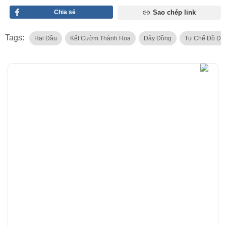
Chia sẻ
Sao chép link
Tags:
Hai Đầu
Kết Cườm Thành Hoa
Dây Đồng
Tự Chế Đồ Đạ