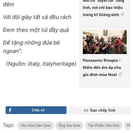
Nơi có “tuyết rơi” lung
đêm
linh, nơi chi bạc triệu
trang trí Giáng sinh
Với đôi giày tất cả đều rách
Đem theo một túi đầy quà
Để tặng những đứa bé
ngoan".
Panasonic Risupia –
(Nguồn: iItaly, Italyheritage)
Điểm đến ấm áp cho
gia đình mùa Noel
Chia sẻ
Sao chép link
Tags:
Văn Hóa Dân Gian
Ông Gia Noel
Tác Phẩm Văn Học
Phư