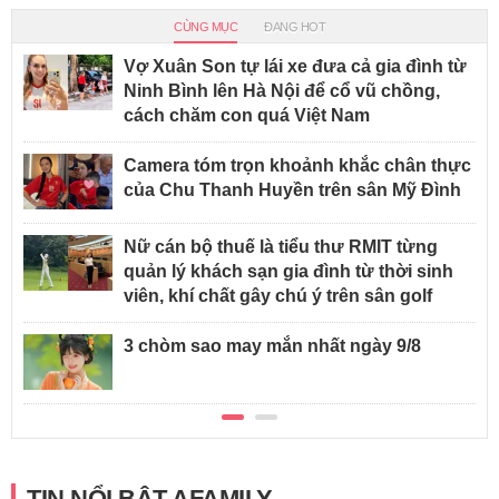
CÙNG MỤC
ĐANG HOT
Vợ Xuân Son tự lái xe đưa cả gia đình từ
Ninh Bình lên Hà Nội để cổ vũ chồng,
cách chăm con quá Việt Nam
Camera tóm trọn khoảnh khắc chân thực
của Chu Thanh Huyền trên sân Mỹ Đình
Nữ cán bộ thuế là tiểu thư RMIT từng
quản lý khách sạn gia đình từ thời sinh
viên, khí chất gây chú ý trên sân golf
3 chòm sao may mắn nhất ngày 9/8
TIN NỔI BẬT AFAMILY