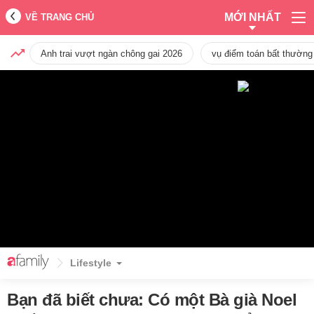
MỚI NHẤT
VỀ TRANG CHỦ
Anh trai vượt ngàn chông gai 2026
vụ điểm toán bất thường
Lifestyle
Bạn đã biết chưa: Có một Bà già Noel