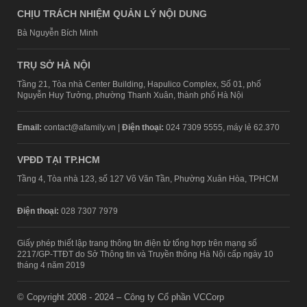
CHỊU TRÁCH NHIỆM QUẢN LÝ NỘI DUNG
Bà Nguyễn Bích Minh
TRỤ SỞ HÀ NỘI
Tầng 21, Tòa nhà Center Building, Hapulico Complex, Số 01, phố
Nguyễn Huy Tưởng, phường Thanh Xuân, thành phố Hà Nội
Email:
contact@afamily.vn |
Điện thoại:
024 7309 5555, máy lẻ 62.370
VPĐD TẠI TP.HCM
Tầng 4, Tòa nhà 123, số 127 Võ Văn Tần, Phường Xuân Hòa, TPHCM
Điện thoại:
028 7307 7979
Giấy phép thiết lập trang thông tin điện tử tổng hợp trên mạng số
2217/GP-TTĐT do Sở Thông tin và Truyền thông Hà Nội cấp ngày 10
tháng 4 năm 2019
© Copyright 2008 - 2024 – Công ty Cổ phần VCCorp