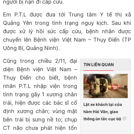
người bị nạn đi cấp cứu.
Em P.T.L được đưa tới Trung tâm Y tế thị xã
Quảng Yên trong tình trạng nguy kịch. Sau khi
được xử lý hồi sức cấp cứu, bệnh nhân được
chuyển lên Bệnh viện Việt Nam – Thụy Điển (TP
Uông Bí, Quảng Ninh).
Cũng trong chiều 2/11, đại
TIN LIÊN QUAN
diện Bệnh viện Việt Nam –
Thụy Điển cho biết, bệnh
nhân P.T.L nhập viện trong
tình trạng gãy 1 xương chân
trái, hiện được các bác sĩ cố
Lật xe khách tại cửa
định xương chân; vùng mặt
hầm Hải Vân, giao
thông ùn tắc cục bộ
bên trái bị sưng nề to; chụp
CT não chưa phát hiện tổn