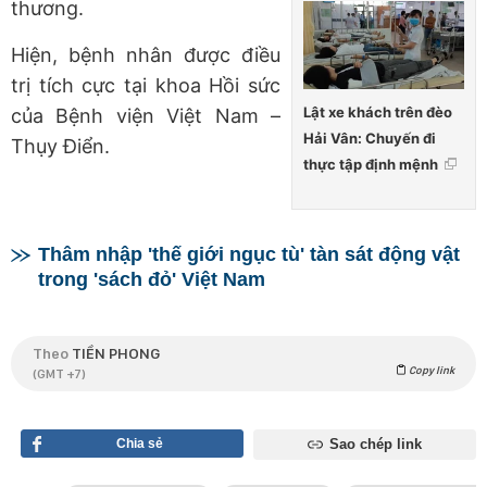
thương.
Hiện, bệnh nhân được điều
trị tích cực tại khoa Hồi sức
Lật xe khách trên đèo
của Bệnh viện Việt Nam –
Hải Vân: Chuyến đi
Thụy Điển.
thực tập định mệnh
Thâm nhập 'thế giới ngục tù' tàn sát động vật
trong 'sách đỏ' Việt Nam
Theo
TIỀN PHONG
Copy link
(GMT +7)
Chia sẻ
Sao chép link