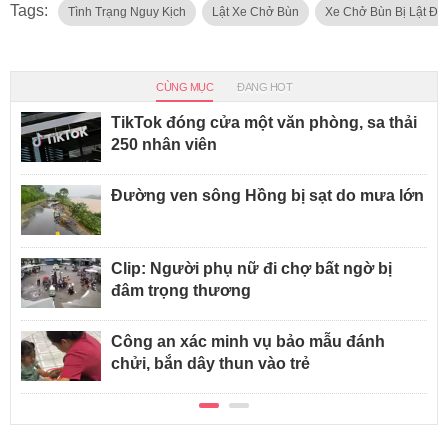
Tags:
Tình Trạng Nguy Kịch
Lật Xe Chở Bùn
Xe Chở Bùn Bị Lật Đè
CÙNG MỤC
ĐANG HOT
TikTok đóng cửa một văn phòng, sa thải
250 nhân viên
Đường ven sông Hồng bị sạt do mưa lớn
Clip: Người phụ nữ đi chợ bất ngờ bị
đâm trọng thương
Công an xác minh vụ bảo mẫu đánh
chửi, bắn dây thun vào trẻ