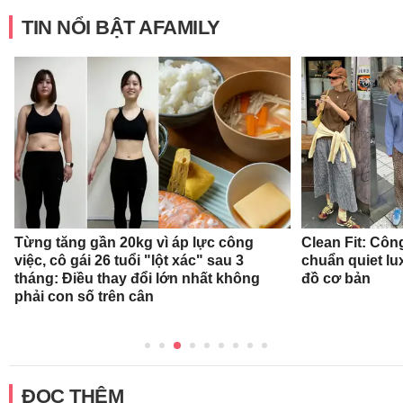
TIN NỔI BẬT AFAMILY
Từng tăng gần 20kg vì áp lực công
Clean Fit: Cô
việc, cô gái 26 tuổi "lột xác" sau 3
chuẩn quiet l
tháng: Điều thay đổi lớn nhất không
đồ cơ bản
phải con số trên cân
ĐỌC THÊM