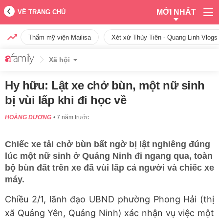
MỚI NHẤT
VỀ TRANG CHỦ
Thẩm mỹ viện Mailisa
Xét xử Thùy Tiên - Quang Linh Vlogs
Xã hội
Hy hữu: Lật xe chở bùn, một nữ sinh
bị vùi lấp khi đi học về
HOÀNG DƯƠNG
7 năm trước
Chiếc xe tải chở bùn bất ngờ bị lật nghiêng đúng
lúc một nữ sinh ở Quảng Ninh đi ngang qua, toàn
bộ bùn đất trên xe đã vùi lấp cả người và chiếc xe
máy.
Chiều 2/1, lãnh đạo UBND phường Phong Hải (thị
xã Quảng Yên, Quảng Ninh) xác nhận vụ việc một