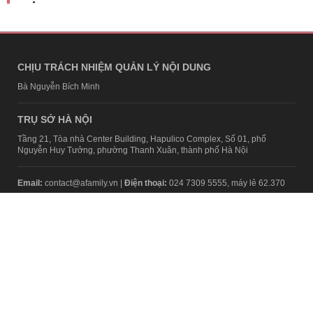
CHỊU TRÁCH NHIỆM QUẢN LÝ NỘI DUNG
Bà Nguyễn Bích Minh
TRỤ SỞ HÀ NỘI
Tầng 21, Tòa nhà Center Building, Hapulico Complex, Số 01, phố
Nguyễn Huy Tưởng, phường Thanh Xuân, thành phố Hà Nội
Email:
contact@afamily.vn |
Điện thoại:
024 7309 5555, máy lẻ 62.370
VPĐD TẠI TP.HCM
Tầng 4, Tòa nhà 123, số 127 Võ Văn Tần, Phường Xuân Hòa, TPHCM
Điện thoại:
028 7307 7979
Giấy phép thiết lập trang thông tin điện tử tổng hợp trên mạng số
2217/GP-TTĐT do Sở Thông tin và Truyền thông Hà Nội cấp ngày 10