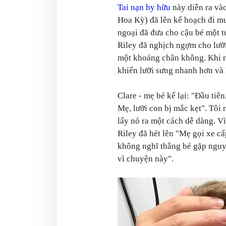
Tai nạn hy hữu
này diễn ra vào
Hoa Kỳ) đã lên kế hoạch đi m
ngoại đã đưa cho cậu bé một tú
Riley đã nghịch ngợm cho lưỡi
một khoảng chân không. Khi nh
khiến lưỡi sưng nhanh hơn và 
Clare - mẹ bé kể lại: "Đầu tiên
Mẹ, lưỡi con bị mắc kẹt". Tôi 
lấy nó ra một cách dễ dàng. Vì
Riley đã hét lên "Mẹ gọi xe cấ
không nghĩ thằng bé gặp nguy 
vì chuyện này".