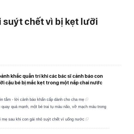
 suýt chết vì bị kẹt lưỡi
ảnh khắc quẫn trí khi các bác sĩ cảnh báo con
lưỡi cậu bé bị mắc kẹt trong một nắp chai nước
 bồn tắm - lời cảnh báo khẩn cấp dành cho cha mẹ
u quay quá mạnh, một bé trai tụ máu não, vỡ mạch máu trong
i mẹ sau khi con gái nhỏ suýt chết vì uống nước