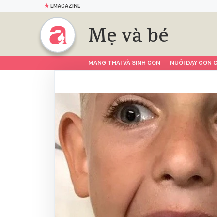
EMAGAZINE
Mẹ và bé
MANG THAI VÀ SINH CON
NUÔI DẠY CON C