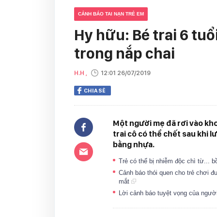
CẢNH BÁO TAI NẠN TRẺ EM
Hy hữu: Bé trai 6 tuổi
trong nắp chai
H.H ,
12:01 26/07/2019
CHIA SẺ
Một người mẹ đã rơi vào kho
trai cô có thể chết sau khi 
bằng nhựa.
Trẻ có thể bị nhiễm độc chì từ...
Cảnh báo thói quen cho trẻ chơi đ
mắt
Lời cảnh báo tuyệt vọng của ngườ