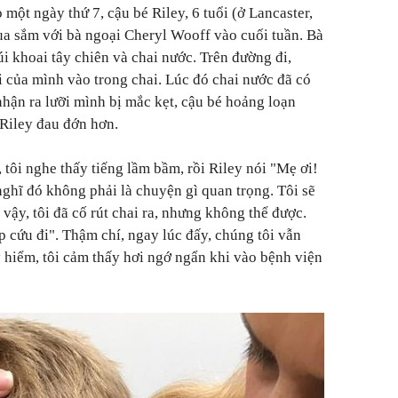
 một ngày thứ 7, cậu bé Riley, 6 tuổi (ở Lancaster,
ua sắm với bà ngoại Cheryl Wooff vào cuối tuần. Bà
i khoai tây chiên và chai nước. Trên đường đi,
 của mình vào trong chai. Lúc đó chai nước đã có
ận ra lưỡi mình bị mắc kẹt, cậu bé hoảng loạn
Riley đau đớn hơn.
, tôi nghe thấy tiếng lầm bầm, rồi Riley nói "Mẹ ơi!
nghĩ đó không phải là chuyện gì quan trọng. Tôi sẽ
 vậy, tôi đã cố rút chai ra, nhưng không thể được.
p cứu đi". Thậm chí, ngay lúc đấy, chúng tôi vẫn
hiểm, tôi cảm thấy hơi ngớ ngẩn khi vào bệnh viện