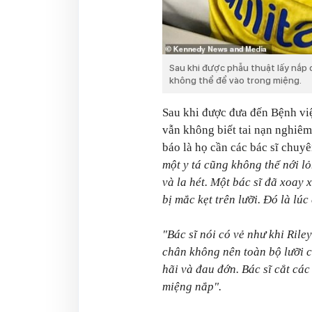
Sau khi được phẫu thuật lấy nắp 
không thể để vào trong miệng.
Sau khi được đưa đến Bệnh việ
vẫn không biết tai nạn nghiêm
báo là họ cần các bác sĩ chuy
một y tá cũng không thể nới l
và la hét. Một bác sĩ đã xoay x
bị mắc kẹt trên lưỡi. Đó là lú
"Bác sĩ nói có vẻ như khi Rile
chân không nên toàn bộ lưỡi củ
hãi và đau đớn. Bác sĩ cắt các
miệng nắp".