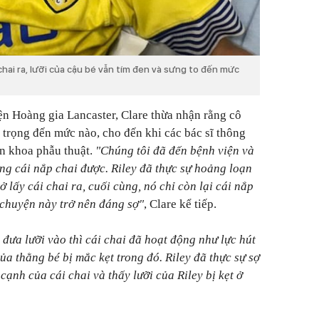
chai ra, lưỡi của cậu bé vẫn tím đen và sưng to đến mức
n Hoàng gia Lancaster, Clare thừa nhận rằng cô
 trọng đến mức nào, cho đến khi các bác sĩ thông
ên khoa phẫu thuật.
"Chúng tôi đã đến bệnh viện và
ỏng cái nắp chai được. Riley đã thực sự hoảng loạn
ở lấy cái chai ra, cuối cùng, nó chỉ còn lại cái nắp
c chuyện này trở nên đáng sợ"
, Clare kể tiếp.
y đưa lưỡi vào thì cái chai đã hoạt động như lực hút
a thằng bé bị mắc kẹt trong đó. Riley đã thực sự sợ
 cạnh của cái chai và thấy lưỡi của Riley bị kẹt ở