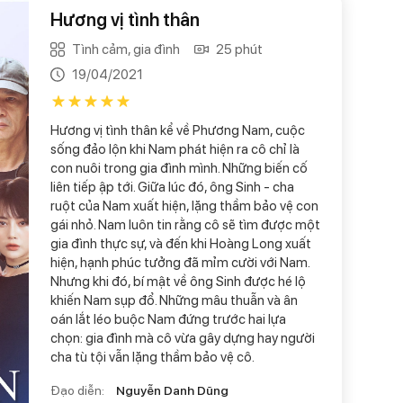
Hương vị tình thân
Tình cảm, gia đình
25 phút
19/04/2021
Hương vị tình thân kể về Phương Nam, cuộc
sống đảo lộn khi Nam phát hiện ra cô chỉ là
con nuôi trong gia đình mình. Những biến cố
liên tiếp ập tới. Giữa lúc đó, ông Sinh - cha
ruột của Nam xuất hiện, lặng thầm bảo vệ con
gái nhỏ. Nam luôn tin rằng cô sẽ tìm được một
gia đình thực sự, và đến khi Hoàng Long xuất
hiện, hạnh phúc tưởng đã mỉm cười với Nam.
Nhưng khi đó, bí mật về ông Sinh được hé lộ
khiến Nam sụp đổ. Những mâu thuẫn và ân
oán lắt léo buộc Nam đứng trước hai lựa
chọn: gia đình mà cô vừa gây dựng hay người
cha tù tội vẫn lặng thầm bảo vệ cô.
Đạo diễn:
Nguyễn Danh Dũng