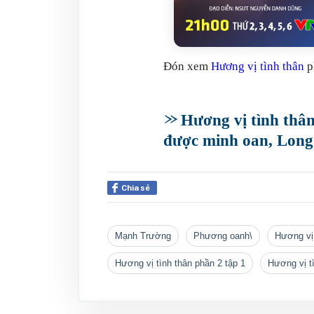
Đón xem
Hương vị tình thân
p
Hương vị tình thân
được minh oan, Long
Chia sẻ
Mạnh Trường
phương oanh\
hương vị
hương vị tình thân phần 2 tập 1
hương vị t