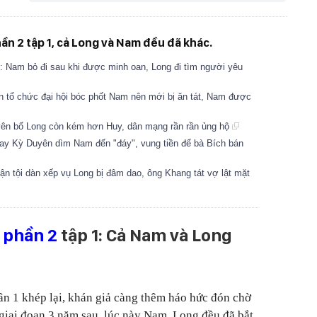
ần 2 tập 1, cả Long và Nam đều đã khác.
i: Nam bỏ đi sau khi được minh oan, Long đi tìm người yêu
n tổ chức đại hội bóc phốt Nam nên mới bị ăn tát, Nam được
yên bố Long còn kém hơn Huy, dân mạng rần rần ủng hộ
ay Kỳ Duyên dìm Nam đến "đáy", vung tiền để bà Bích bán
ận tội dàn xếp vụ Long bị đâm dao, ông Khang tát vợ lật mặt
 phần 2
tập 1: Cả Nam và Long
n 1 khép lại, khán giả càng thêm háo hức đón chờ
giai đoạn 3 năm sau, lúc này Nam, Long đều đã bắt