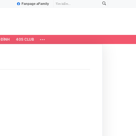
Fanpage aFamily
 ĐÌNH
40S CLUB