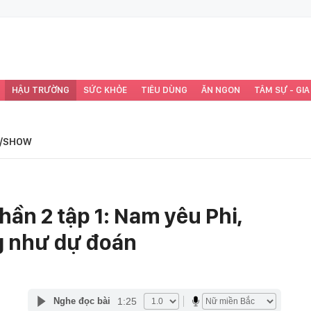
HẬU TRƯỜNG
SỨC KHỎE
TIÊU DÙNG
ĂN NGON
TÂM SỰ - GIA
/SHOW
hần 2 tập 1: Nam yêu Phi,
g như dự đoán
1:25
Nghe đọc bài