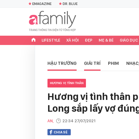
EMAGAZINE
DR. BLUE
LIFESTYLE
XÃ HỘI
ĐẸP
MẸ & BÉ
GIÁO DỤC
HẬU TRƯỜNG
GIẢI TRÍ
PHIM
NHẠC
HƯƠNG VỊ TÌNH THÂN
Hương vị tình thân p
Long sắp lấy vợ đún
AN,
22:34 27/07/2021
CHIA SẺ