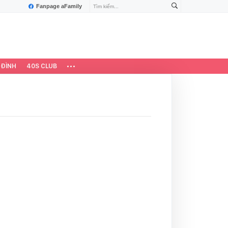
Fanpage aFamily
 ĐÌNH
40S CLUB