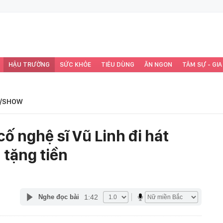
HẬU TRƯỜNG
SỨC KHỎE
TIÊU DÙNG
ĂN NGON
TÂM SỰ - GIA
/SHOW
cố nghệ sĩ Vũ Linh đi hát
 tặng tiền
1:42
Nghe đọc bài