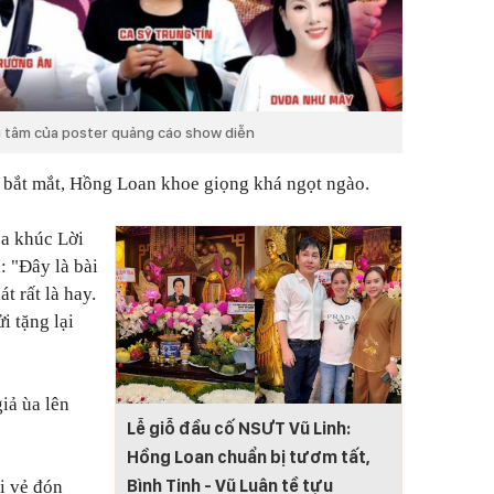
ng tâm của poster quảng cáo show diễn
u bắt mắt, Hồng Loan khoe giọng khá ngọt ngào.
 ca khúc
Lời
h:
"Đây là bài
t rất là hay.
 tặng lại
iả ùa lên
Lễ giỗ đầu cố NSƯT Vũ Linh:
Hồng Loan chuẩn bị tươm tất,
Bình Tinh - Vũ Luân tề tựu
i vẻ đón