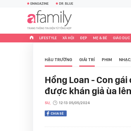
EMAGAZINE
DR. BLUE
LIFESTYLE
XÃ HỘI
ĐẸP
MẸ & BÉ
GIÁO DỤC
HẬU TRƯỜNG
GIẢI TRÍ
PHIM
NHẠC
Hồng Loan - Con gái 
được khán giả ùa lên
SU,
12:13 05/05/2024
CHIA SẺ