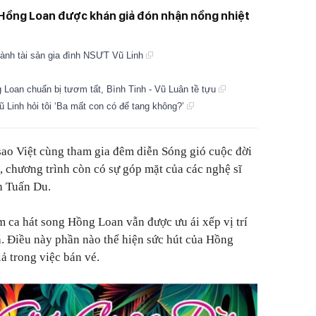
- Hồng Loan được khán giả đón nhận nồng nhiệt
giành tài sản gia đình NSƯT Vũ Linh
 Loan chuẩn bị tươm tất, Bình Tinh - Vũ Luân tề tựu
ũ Linh hỏi tôi ‘Ba mất con có để tang không?’
sao Việt cùng tham gia đêm diễn
Sóng gió cuộc đời
 chương trình còn có sự góp mặt của các nghệ sĩ
h Tuấn Du.
 ca hát song Hồng Loan vẫn được ưu ái xếp vị trí
á. Điều này phần nào thể hiện sức hút của Hồng
ả trong việc bán vé.