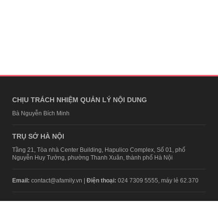
CHỊU TRÁCH NHIỆM QUẢN LÝ NỘI DUNG
Bà Nguyễn Bích Minh
TRỤ SỞ HÀ NỘI
Tầng 21, Tòa nhà Center Building, Hapulico Complex, Số 01, phố
Nguyễn Huy Tưởng, phường Thanh Xuân, thành phố Hà Nội
Email:
contact@afamily.vn |
Điện thoại:
024 7309 5555, máy lẻ 62.370
VPĐD TẠI TP.HCM
Tầng 4, Tòa nhà 123, số 127 Võ Văn Tần, Phường Xuân Hòa, TPHCM