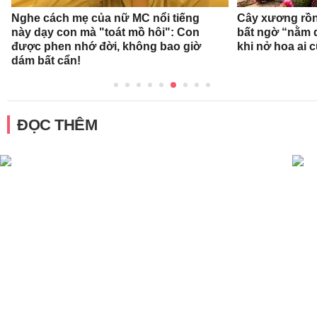
Nghe cách mẹ của nữ MC nổi tiếng
Cây xương rồn
này dạy con mà "toát mồ hôi": Con
bất ngờ “nằm 
được phen nhớ đời, không bao giờ
khi nở hoa ai c
dám bất cẩn!
ĐỌC THÊM