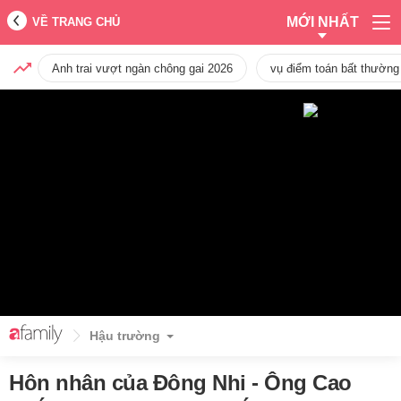
MỚI NHẤT
VỀ TRANG CHỦ
Anh trai vượt ngàn chông gai 2026
vụ điểm toán bất thường
Hậu trường
Hôn nhân của Đông Nhi - Ông Cao