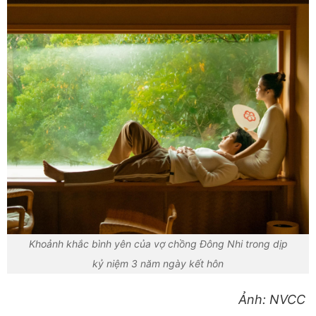
Khoảnh khắc bình yên của vợ chồng Đông Nhi trong dịp
kỷ niệm 3 năm ngày kết hôn
Ảnh: NVCC