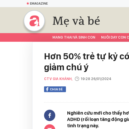
EMAGAZINE
Mẹ và bé
MANG THAI VÀ SINH CON
NUÔI DẠY CON C
Hơn 50% trẻ tự kỷ có
giảm chú ý
CTV GIA KHÁNH,
19:28 26/01/2024
CHIA SẺ
Nghiên cứu mới cho thấy hơn
ADHD (rối loạn tăng động giả
tình trạng này.