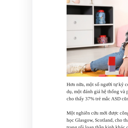
Hơn nữa, một số người tự kỷ c
dụ, một đánh giá hệ thống và
cho thấy 37% trẻ mắc ASD cũ
Một nghiên cứu mới được công
học Glasgow, Scotland, cho t
trạng rối loạn thần kinh khác 