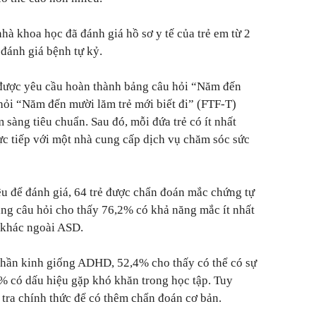
hà khoa học đã đánh giá hồ sơ y tế của trẻ em từ 2
 đánh giá bệnh tự kỷ.
được yêu cầu hoàn thành bảng câu hỏi “Năm đến
hỏi “Năm đến mười lăm trẻ mới biết đi” (FTF-T)
sàng tiêu chuẩn. Sau đó, mỗi đứa trẻ có ít nhất
ực tiếp với một nhà cung cấp dịch vụ chăm sóc sức
iệu để đánh giá, 64 trẻ được chẩn đoán mắc chứng tự
ảng câu hỏi cho thấy 76,2% có khả năng mắc ít nhất
 khác ngoài ASD.
 thần kinh giống ADHD, 52,4% cho thấy có thể có sự
% có dấu hiệu gặp khó khăn trong học tập. Tuy
 tra chính thức để có thêm chẩn đoán cơ bản.