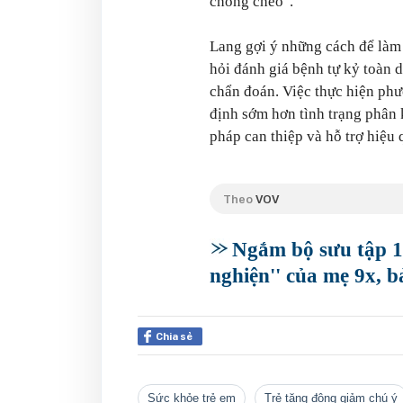
chồng chéo".
Lang gợi ý những cách để làm
hỏi đánh giá bệnh tự kỷ toàn d
chẩn đoán. Việc thực hiện phư
định sớm hơn tình trạng phân 
pháp can thiệp và hỗ trợ hiệu 
Theo
VOV
Ngắm bộ sưu tập 15
nghiện'' của mẹ 9x, bả
Chia sẻ
sức khỏe trẻ em
Trẻ tăng động giảm chú ý