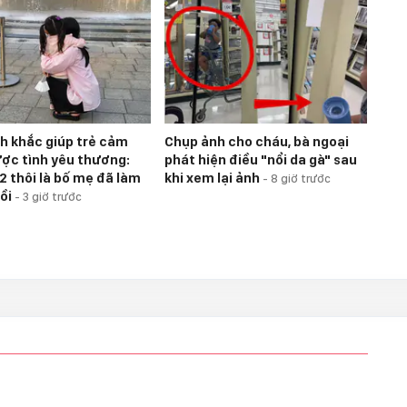
h khắc giúp trẻ cảm
Chụp ảnh cho cháu, bà ngoại
ợc tình yêu thương:
phát hiện điều "nổi da gà" sau
2 thôi là bố mẹ đã làm
khi xem lại ảnh
-
8 giờ trước
rồi
-
3 giờ trước