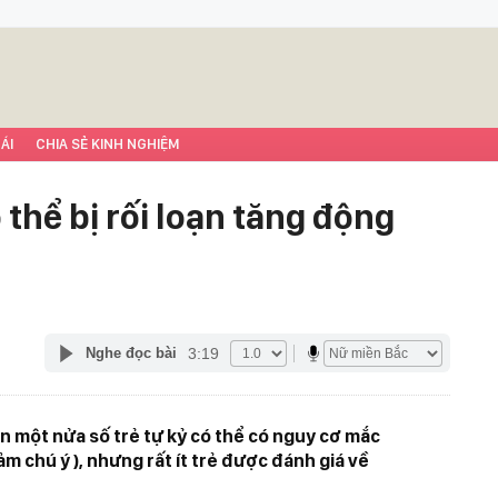
ÁI
CHIA SẺ KINH NGHIỆM
 thể bị rối loạn tăng động
3:19
Nghe đọc bài
 một nửa số trẻ tự kỷ có thể có nguy cơ mắc
m chú ý ), nhưng rất ít trẻ được đánh giá về