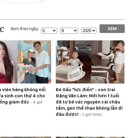
c
Xem theo ngày
XEM
p viên hàng không nổi
Bé Gấu "lực điền" - con trai
ừa sinh con thứ 4 cho
Đặng Văn Lâm: Mới hơn 1 tuổi
tổng giám đốc
đã tự bê vác nguyên cái chậu
-
4 giờ
tắm, gen thể thao không lẫn đi
đâu được!
-
2 giờ trước