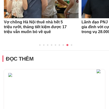
Vợ chồng Hà Nội thuê nhà hết 5
Lãnh đạo PNJ n
triệu rưỡi, tháng tiết kiệm được 17
gia đình với c
triệu vẫn muốn bỏ về quê
trong vụ 28.00
ĐỌC THÊM