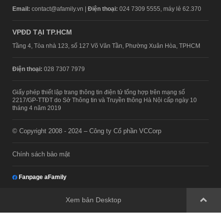
Email:
contact@afamily.vn |
Điện thoại:
024 7309 5555, máy lẻ 62.370
VPĐD TẠI TP.HCM
Tầng 4, Tòa nhà 123, số 127 Võ Văn Tần, Phường Xuân Hòa, TPHCM
Điện thoại:
028 7307 7979
Giấy phép thiết lập trang thông tin điện tử tổng hợp trên mạng số
2217/GP-TTĐT do Sở Thông tin và Truyền thông Hà Nội cấp ngày 10
tháng 4 năm 2019
© Copyright 2008 - 2024 – Công ty Cổ phần VCCorp
Chính sách bảo mật
Fanpage aFamily
Xem bản Desktop