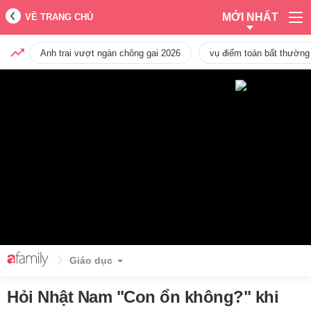
MỚI NHẤT
VỀ TRANG CHỦ
Anh trai vượt ngàn chông gai 2026
vụ điểm toán bất thường
Giáo dục
Hỏi Nhật Nam "Con ổn không?" khi