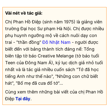
Vài nét về tác giả:
Chị Phan Hồ Điệp (sinh năm 1975) là giảng viên
trường Đại học Sư phạm Hà Nội. Chị được nhiều
phụ huynh ngưỡng mộ về cách nuôi dạy con
trai - "thần đồng"
Đỗ Nhật Nam
- người được
biết đến với bảng thành tích đáng nể: Tổng
biên tập tờ báo Creative Melange (tờ báo tuổi
Teen của Đông Nam Á), kỷ lục dịch giả nhỏ tuổi
nhất và là tác giả nhiều cuốn sách "Tớ đã học
tiếng Anh như thế nào", "Những con chữ biết
hát", "Bố mẹ đã cưa đổ tớ"...
Cùng xem thêm những bài viết của chị Phan Hồ
Điệp
Tại đây
.