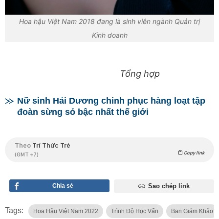
Hoa hậu Việt Nam 2018 đang là sinh viên ngành Quản trị
Kinh doanh
Tổng hợp
Nữ sinh Hải Dương chinh phục hàng loạt tập
đoàn sừng sỏ bậc nhất thế giới
Theo
Trí Thức Trẻ
Copy link
(GMT +7)
Chia sẻ
Sao chép link
Tags:
Hoa Hậu Việt Nam 2022
Trình Độ Học Vấn
Ban Giám Khảo