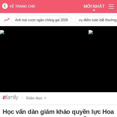
MỚI NHẤT
VỀ TRANG CHỦ
Anh trai vượt ngàn chông gai 2026
vụ điểm toán bất thường
Giáo dục
Học vấn dàn giám khảo quyền lực Hoa