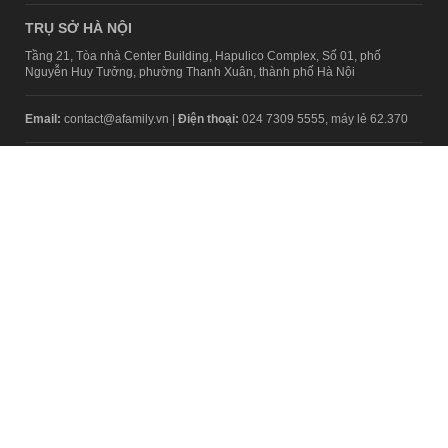
TRỤ SỞ HÀ NỘI
Tầng 21, Tòa nhà Center Building, Hapulico Complex, Số 01, phố
Nguyễn Huy Tưởng, phường Thanh Xuân, thành phố Hà Nội
Email:
contact@afamily.vn |
Điện thoại:
024 7309 5555, máy lẻ 62.370
VPĐD TẠI TP.HCM
Tầng 4, Tòa nhà 123, số 127 Võ Văn Tần, Phường Xuân Hòa, TPHCM
Điện thoại:
028 7307 7979
Giấy phép thiết lập trang thông tin điện tử tổng hợp trên mạng số
2217/GP-TTĐT do Sở Thông tin và Truyền thông Hà Nội cấp ngày 10
tháng 4 năm 2019
© Copyright 2008 - 2024 – Công ty Cổ phần VCCorp
Chính sách bảo mật