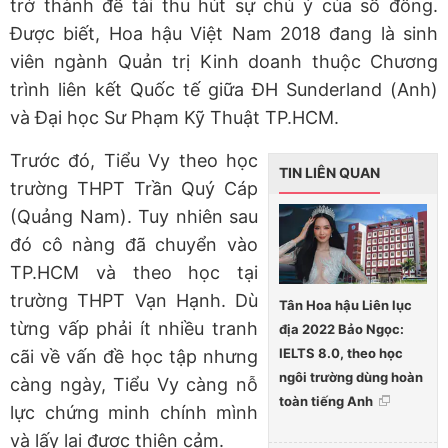
trở thành đề tài thu hút sự chú ý của số đông.
Được biết, Hoa hậu Việt Nam 2018 đang là sinh
viên ngành Quản trị Kinh doanh thuộc Chương
trình liên kết Quốc tế giữa ĐH Sunderland (Anh)
và Đại học Sư Phạm Kỹ Thuật TP.HCM.
Trước đó, Tiểu Vy theo học
TIN LIÊN QUAN
trường THPT Trần Quý Cáp
(Quảng Nam). Tuy nhiên sau
đó cô nàng đã chuyển vào
TP.HCM và theo học tại
trường THPT Vạn Hạnh. Dù
Tân Hoa hậu Liên lục
từng vấp phải ít nhiều tranh
địa 2022 Bảo Ngọc:
IELTS 8.0, theo học
cãi về vấn đề học tập nhưng
ngôi trường dùng hoàn
càng ngày, Tiểu Vy càng nỗ
toàn tiếng Anh
lực chứng minh chính mình
và lấy lại được thiện cảm.