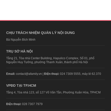
CHỊU TRÁCH NHIỆM QUẢN LÝ NỘI DUNG
Bà Nguyễn Bích Minh
TRỤ SỞ HÀ NỘI
Tầng 21, Tòa nhà Center Building, Hapulico Complex, Số 01, phố
Nguyễn Huy Tưởng, phường Thanh Xuân, thành phố Hà Nội
Email:
contact@afamily.vn |
Điện thoại:
024 7309 5555, máy lẻ 62.370
VPĐD TẠI TP.HCM
Tầng 4, Tòa nhà 123, số 127 Võ Văn Tần, Phường Xuân Hòa, TPHCM
Điện thoại:
028 7307 7979