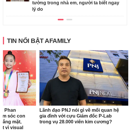
tường trong nhà em, người ta biết ngay
lý do
TIN NỔI BẬT AFAMILY
ắc Phan
Lãnh đạo PNJ nói gì về mối quan hệ
hăm sóc con
gia đình với cựu Giám đốc P-Lab
 vắng mặt,
trong vụ 28.000 viên kim cương?
t vì visual