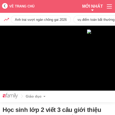
MỚI NHẤT
VỀ TRANG CHỦ
Anh trai vượt ngàn chông gai 2026
vụ điểm toán bất thường
Giáo dục
Học sinh lớp 2 viết 3 câu giới thiệu