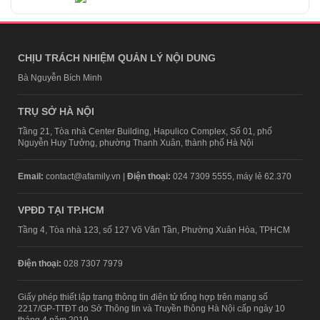
CHỊU TRÁCH NHIỆM QUẢN LÝ NỘI DUNG
Bà Nguyễn Bích Minh
TRỤ SỞ HÀ NỘI
Tầng 21, Tòa nhà Center Building, Hapulico Complex, Số 01, phố
Nguyễn Huy Tưởng, phường Thanh Xuân, thành phố Hà Nội
Email:
contact@afamily.vn |
Điện thoại:
024 7309 5555, máy lẻ 62.370
VPĐD TẠI TP.HCM
Tầng 4, Tòa nhà 123, số 127 Võ Văn Tần, Phường Xuân Hòa, TPHCM
Điện thoại:
028 7307 7979
Giấy phép thiết lập trang thông tin điện tử tổng hợp trên mạng số
2217/GP-TTĐT do Sở Thông tin và Truyền thông Hà Nội cấp ngày 10
tháng 4 năm 2019