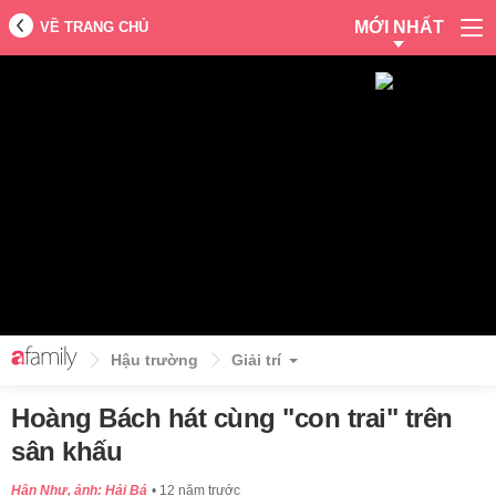
MỚI NHẤT
VỀ TRANG CHỦ
Hậu trường
Giải trí
Hoàng Bách hát cùng "con trai" trên
sân khấu
Hân Như, ảnh: Hải Bá
12 năm trước