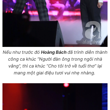
Nếu như trước đó
Hoàng Bách
đã trình diễn thành
công ca khúc “Người đàn ông trong ngôi nhà
vắng”, thì ca khúc “Cho tôi trở về tuổi thơ” lại
mang một giai điệu tươi vui nhẹ nhàng.