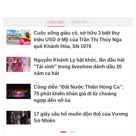
CÙNG MỤC
ĐANG HOT
Cuộc sống giàu có, sở hữu 3 biệt thự
triệu USD ở Mỹ của Trần Thị Thúy Nga
quê Khánh Hòa, SN 1976
Nguyễn Khánh Ly bật khóc, lần đầu hát
"Tái sinh" trong liveshow đánh dấu 20
năm ca hát
Công diễn “Đất Nước Thiên Hùng Ca”:
75 phút khiến khán giả đi từ choáng
ngợp đến vỡ òa
17 giây xấu hổ muốn độn thổ của Vương
Sở Nhiên