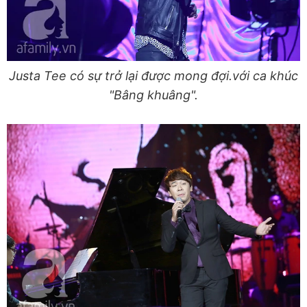
Justa Tee có sự trở lại được mong đợi.với ca khúc
"Bâng khuâng".