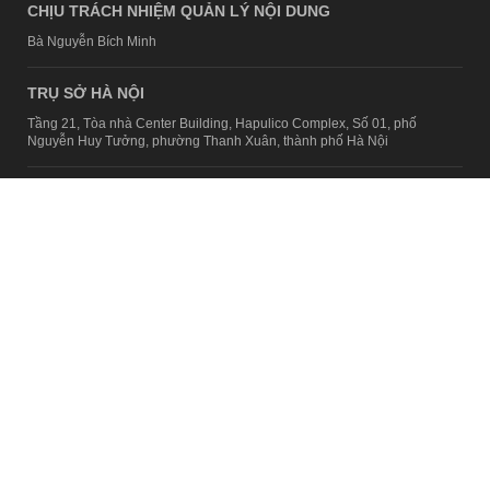
CHỊU TRÁCH NHIỆM QUẢN LÝ NỘI DUNG
Bà Nguyễn Bích Minh
TRỤ SỞ HÀ NỘI
Tầng 21, Tòa nhà Center Building, Hapulico Complex, Số 01, phố
Nguyễn Huy Tưởng, phường Thanh Xuân, thành phố Hà Nội
Email:
contact@afamily.vn |
Điện thoại:
024 7309 5555, máy lẻ 62.370
VPĐD TẠI TP.HCM
Tầng 4, Tòa nhà 123, số 127 Võ Văn Tần, Phường Xuân Hòa, TPHCM
Điện thoại:
028 7307 7979
Giấy phép thiết lập trang thông tin điện tử tổng hợp trên mạng số
2217/GP-TTĐT do Sở Thông tin và Truyền thông Hà Nội cấp ngày 10
tháng 4 năm 2019
© Copyright 2008 - 2024 – Công ty Cổ phần VCCorp