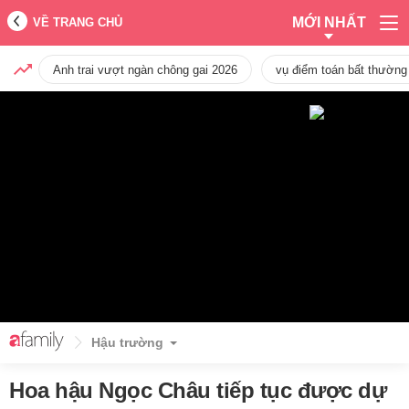
MỚI NHẤT
VỀ TRANG CHỦ
Anh trai vượt ngàn chông gai 2026
vụ điểm toán bất thường
Hậu trường
Hoa hậu Ngọc Châu tiếp tục được dự