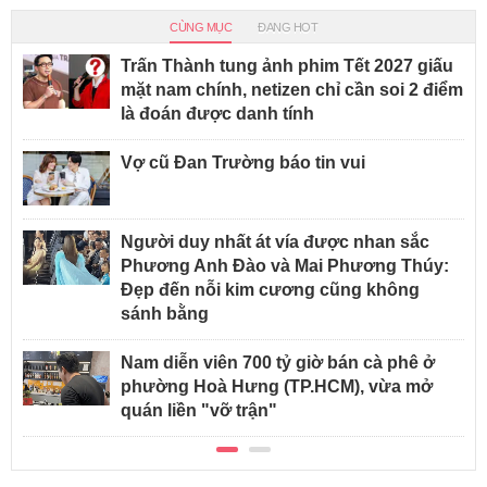
CÙNG MỤC
ĐANG HOT
Trấn Thành tung ảnh phim Tết 2027 giấu
mặt nam chính, netizen chỉ cần soi 2 điểm
là đoán được danh tính
Vợ cũ Đan Trường báo tin vui
Người duy nhất át vía được nhan sắc
Phương Anh Đào và Mai Phương Thúy:
Đẹp đến nỗi kim cương cũng không
sánh bằng
Nam diễn viên 700 tỷ giờ bán cà phê ở
phường Hoà Hưng (TP.HCM), vừa mở
quán liền "vỡ trận"