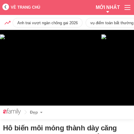
MỚI NHẤT
VỀ TRANG CHỦ
Anh trai vượt ngàn chông gai 2026
vụ điểm toán bất thường
Đẹp
Hô biến môi mỏng thành dày căng