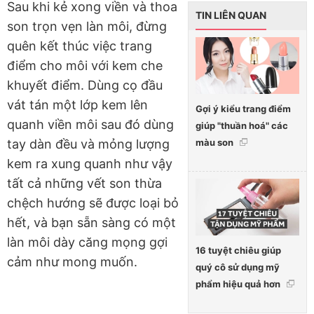
Sau khi kẻ xong viền và thoa
TIN LIÊN QUAN
son trọn vẹn làn môi, đừng
quên kết thúc việc trang
điểm cho môi với kem che
khuyết điểm. Dùng cọ đầu
vát tán một lớp kem lên
Gợi ý kiểu trang điểm
quanh viền môi sau đó dùng
giúp "thuần hoá" các
màu son
tay dàn đều và mỏng lượng
kem ra xung quanh như vậy
tất cả những vết son thừa
chệch hướng sẽ được loại bỏ
hết, và bạn sẵn sàng có một
làn môi dày căng mọng gợi
16 tuyệt chiêu giúp
cảm như mong muốn.
quý cô sử dụng mỹ
phẩm hiệu quả hơn