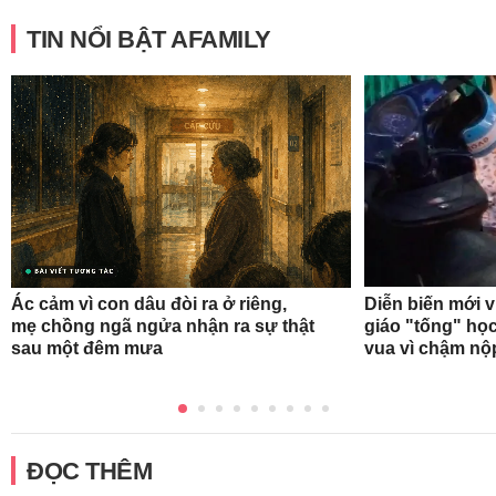
TIN NỔI BẬT AFAMILY
Ác cảm vì con dâu đòi ra ở riêng,
Diễn biến mới 
mẹ chồng ngã ngửa nhận ra sự thật
giáo "tống" học
sau một đêm mưa
vua vì chậm nộ
ĐỌC THÊM