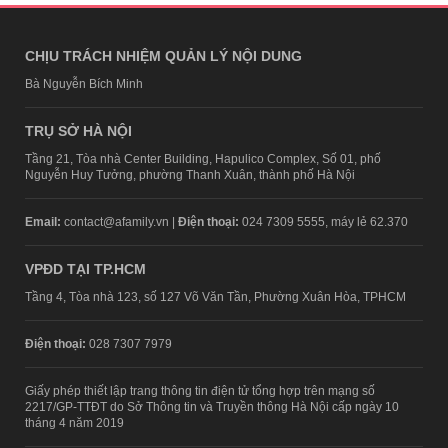
CHỊU TRÁCH NHIỆM QUẢN LÝ NỘI DUNG
Bà Nguyễn Bích Minh
TRỤ SỞ HÀ NỘI
Tầng 21, Tòa nhà Center Building, Hapulico Complex, Số 01, phố
Nguyễn Huy Tưởng, phường Thanh Xuân, thành phố Hà Nội
Email:
contact@afamily.vn |
Điện thoại:
024 7309 5555, máy lẻ 62.370
VPĐD TẠI TP.HCM
Tầng 4, Tòa nhà 123, số 127 Võ Văn Tần, Phường Xuân Hòa, TPHCM
Điện thoại:
028 7307 7979
Giấy phép thiết lập trang thông tin điện tử tổng hợp trên mạng số
2217/GP-TTĐT do Sở Thông tin và Truyền thông Hà Nội cấp ngày 10
tháng 4 năm 2019