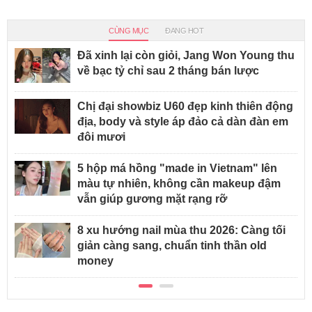
CÙNG MỤC
ĐANG HOT
Đã xinh lại còn giỏi, Jang Won Young thu
về bạc tỷ chỉ sau 2 tháng bán lược
Chị đại showbiz U60 đẹp kinh thiên động
địa, body và style áp đảo cả dàn đàn em
đôi mươi
5 hộp má hồng "made in Vietnam" lên
màu tự nhiên, không cần makeup đậm
vẫn giúp gương mặt rạng rỡ
8 xu hướng nail mùa thu 2026: Càng tối
giản càng sang, chuẩn tinh thần old
money