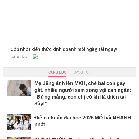
Cập nhật kiến thức kinh doanh mỗi ngày, tải ngay!
cafebiz.vn
CÙNG MỤC
ĐANG HOT
Mẹ đăng ảnh lên MXH, chê bai con gay
gắt, nhiều người xem xong vội can ngăn:
“Đừng mắng, con chị có khi là thiên tài
đấy!”
Điểm chuẩn đại học 2026 MỚI và NHANH
nhất