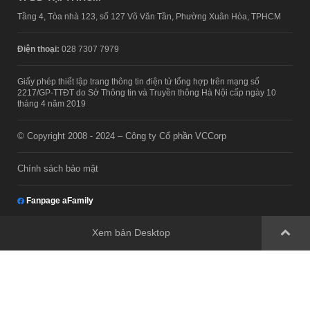
Tầng 4, Tòa nhà 123, số 127 Võ Văn Tần, Phường Xuân Hòa, TPHCM
Điện thoại:
028 7307 7979
Giấy phép thiết lập trang thông tin điện tử tổng hợp trên mạng số
2217/GP-TTĐT do Sở Thông tin và Truyền thông Hà Nội cấp ngày 10
tháng 4 năm 2019
© Copyright 2008 - 2024 – Công ty Cổ phần VCCorp
Chính sách bảo mật
Fanpage aFamily
Xem bản Desktop