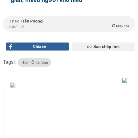
gian, nhiều người khó hiểu
Theo
Tiền Phong
Copy link
(GMT +7)
Chia sẻ
Sao chép link
Tags:
Tham Ô Tài Sản