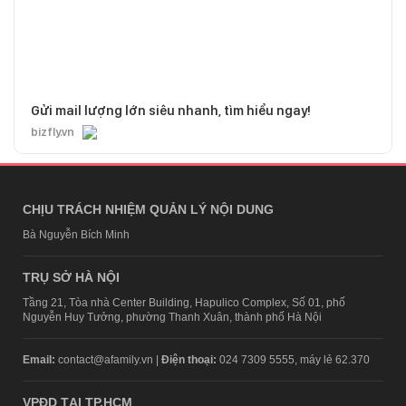
Gửi mail lượng lớn siêu nhanh, tìm hiểu ngay!
bizfly.vn
CHỊU TRÁCH NHIỆM QUẢN LÝ NỘI DUNG
Bà Nguyễn Bích Minh
TRỤ SỞ HÀ NỘI
Tầng 21, Tòa nhà Center Building, Hapulico Complex, Số 01, phố
Nguyễn Huy Tưởng, phường Thanh Xuân, thành phố Hà Nội
Email:
contact@afamily.vn |
Điện thoại:
024 7309 5555, máy lẻ 62.370
VPĐD TẠI TP.HCM