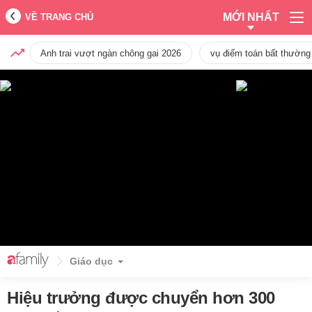
MỚI NHẤT
VỀ TRANG CHỦ
Anh trai vượt ngàn chông gai 2026
vụ điểm toán bất thường
Giáo dục
Hiệu trưởng được chuyển hơn 300