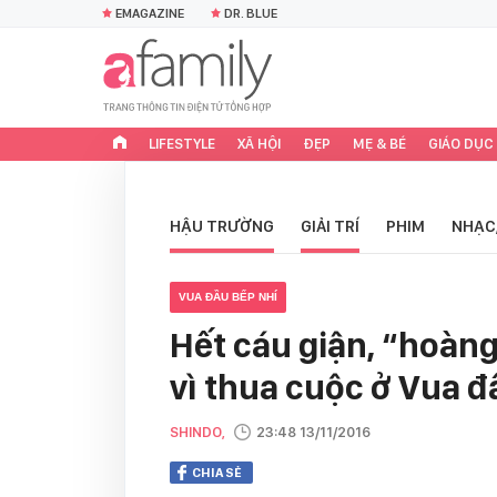
EMAGAZINE
DR. BLUE
LIFESTYLE
XÃ HỘI
ĐẸP
MẸ & BÉ
GIÁO DỤC
HẬU TRƯỜNG
GIẢI TRÍ
PHIM
NHẠC
VUA ĐẦU BẾP NHÍ
Hết cáu giận, “hoàng
vì thua cuộc ở Vua đ
SHINDO,
23:48 13/11/2016
CHIA SẺ