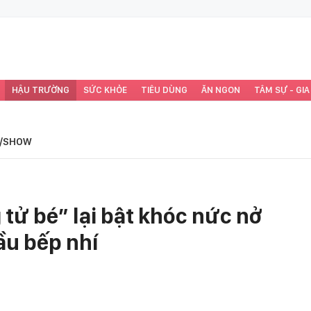
HẬU TRƯỜNG
SỨC KHỎE
TIÊU DÙNG
ĂN NGON
TÂM SỰ - GIA
/SHOW
 tử bé” lại bật khóc nức nở
ầu bếp nhí