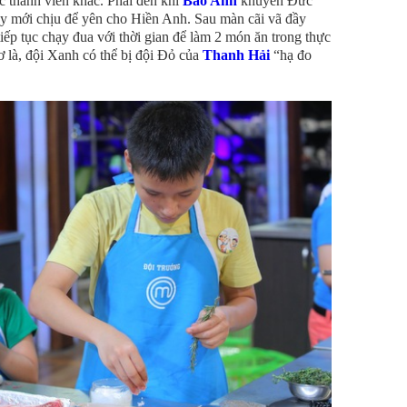
 thành viên khác. Phải đến khi
Bảo Anh
khuyên Đức
này mới chịu để yên cho Hiền Anh. Sau màn cãi vã đầy
iếp tục chạy đua với thời gian để làm 2 món ăn trong thực
ơ là, đội Xanh có thể bị đội Đỏ của
Thanh Hải
“hạ đo