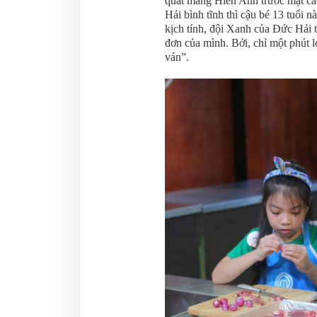
quát mắng Hiền Anh trước mặt các
Hải bình tĩnh thì cậu bé 13 tuổi 
kịch tính, đội Xanh của Đức Hải t
đơn của mình. Bởi, chỉ một phút l
ván”.