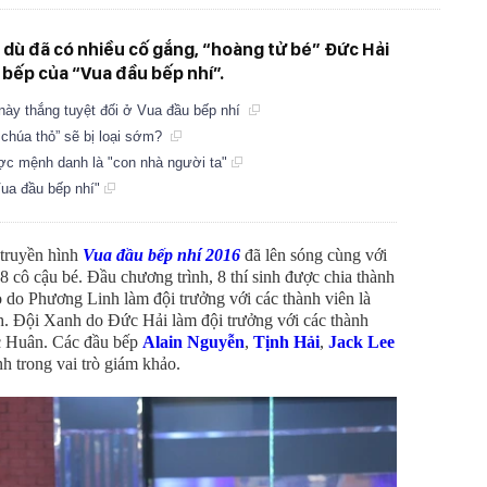
i dù đã có nhiều cố gắng, “hoàng tử bé” Đức Hải
 bếp của “Vua đầu bếp nhí”.
 này thắng tuyệt đối ở Vua đầu bếp nhí
 chúa thỏ” sẽ bị loại sớm?
ợc mệnh danh là "con nhà người ta"
Vua đầu bếp nhí"
 truyền hình
Vua đầu bếp nhí 2016
đã lên sóng cùng với
8 cô cậu bé. Đầu chương trình, 8 thí sinh được chia thành
ỏ do Phương Linh làm đội trưởng với các thành viên là
 Đội Xanh do Đức Hải làm đội trưởng với các thành
c Huân. Các đầu bếp
Alain Nguyễn
,
Tịnh Hải
,
Jack Lee
nh trong vai trò giám khảo.