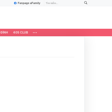
Fanpage aFamily
 ĐÌNH
40S CLUB