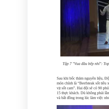
Tập 7 "Vua đầu bếp nhí": Top 
Sau khi bốc thăm nguyên liệu, Độ
món chính là “Beefsteak sốt tiêu
vịt sốt cam”. Hai đội sẽ có 90 ph
15 thực khách. Dù không phải lầ
và bất đồng trong lúc làm việc n