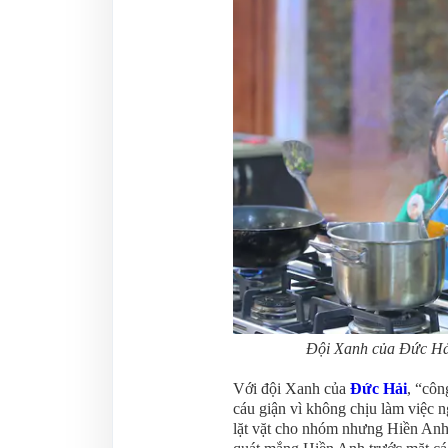
Đội Xanh của Đức Hải
Với đội Xanh của
Đức Hải
, “côn
cáu giận vì không chịu làm việc 
lặt vặt cho nhóm nhưng Hiền Anh l