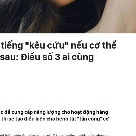
 tiếng "kêu cứu" nếu cơ thể
sau: Điều số 3 ai cũng
iệc để cung cấp năng lượng cho hoạt động hàng
 thì sẽ tạo điều kiện cho bệnh tật "tấn công" cơ
ỏi kiểu nhịn ăn gián đoạn với 3 thực phẩm chính giúp vlogger