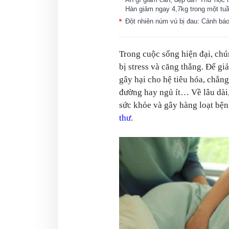
Hàn giảm ngay 4,7kg trong một tu
Đột nhiên núm vú bị đau: Cảnh bá
Trong cuộc sống hiện đại, chú
bị stress và căng thẳng. Để gi
gây hại cho hệ tiêu hóa, chẳn
đường hay ngủ ít… Về lâu dài
sức khỏe và gây hàng loạt bện
thư
.