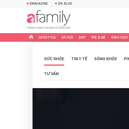
EMAGAZINE
DR. BLUE
LIFESTYLE
XÃ HỘI
ĐẸP
MẸ & BÉ
GIÁO DỤC
SỨC KHỎE
TIN Y TẾ
SỐNG KHỎE
PH
TƯ VẤN