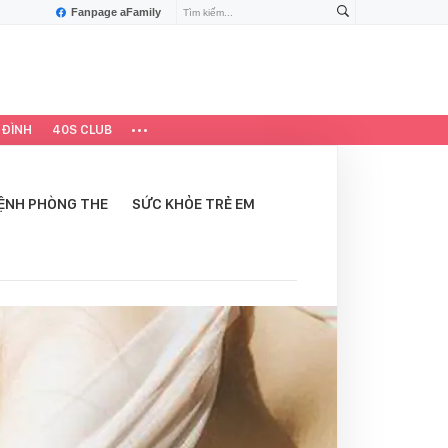
Fanpage aFamily
 ĐÌNH
40S CLUB
ỆNH PHÒNG THE
SỨC KHỎE TRẺ EM