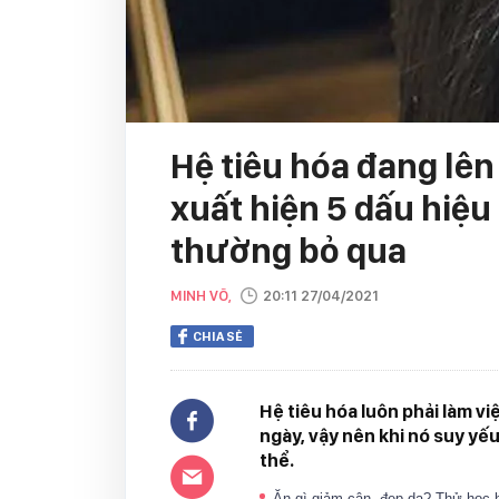
Hệ tiêu hóa đang lên
xuất hiện 5 dấu hiệu 
thường bỏ qua
MINH VÕ,
20:11 27/04/2021
CHIA SẺ
Hệ tiêu hóa luôn phải làm v
ngày, vậy nên khi nó suy yếu
thể.
Ăn gì giảm cân, đẹp da? Thử học h