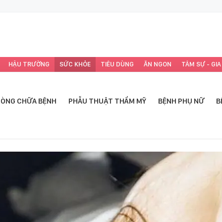
HẬU TRƯỜNG
SỨC KHỎE
TIÊU DÙNG
ĂN NGON
TÂM SỰ - GIA
ÒNG CHỮA BỆNH
PHẪU THUẬT THẨM MỸ
BỆNH PHỤ NỮ
B