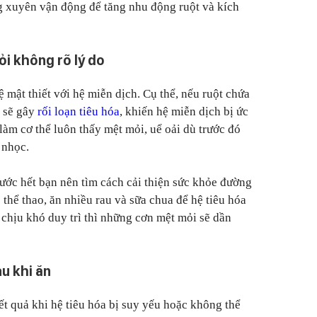
g xuyên vận động để tăng nhu động ruột và kích
i không rõ lý do
ệ mật thiết với hệ miễn dịch. Cụ thể, nếu ruột chứa
g sẽ gây
rối loạn tiêu hóa
, khiến hệ miễn dịch bị ức
làm cơ thể luôn thấy mệt mỏi, uể oải dù trước đó
 nhọc.
rước hết bạn nên tìm cách cải thiện sức khỏe đường
 thể thao, ăn nhiều rau và sữa chua để hệ tiêu hóa
 chịu khó duy trì thì những cơn mệt mỏi sẽ dần
au khi ăn
ết quả khi hệ tiêu hóa bị suy yếu hoặc không thể