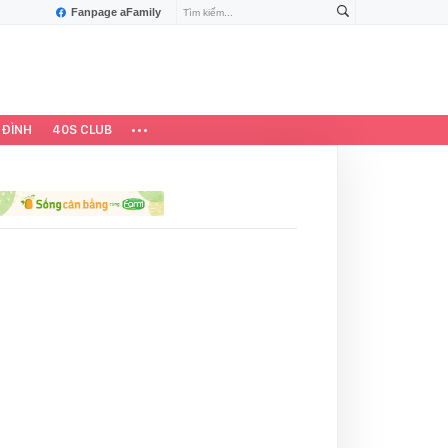
Fanpage aFamily
 ĐÌNH
40S CLUB