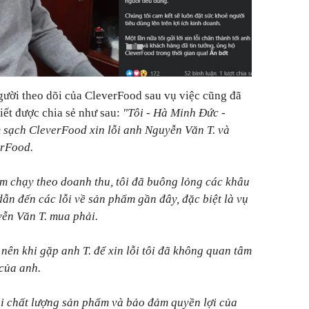
gười theo dõi của CleverFood sau vụ việc cũng đã
 viết được chia sẻ như sau:
"Tôi - Hà Minh Đức -
sạch CleverFood xin lỗi anh Nguyễn Văn T. và
erFood.
m chạy theo doanh thu, tôi đã buông lỏng các khâu
ẫn đến các lỗi về sản phẩm gần đây, đặc biệt là vụ
yễn Văn T. mua phải.
 nên khi gặp anh T. để xin lỗi tôi đã không quan tâm
 của anh.
ại chất lượng sản phẩm và bảo đảm quyền lợi của