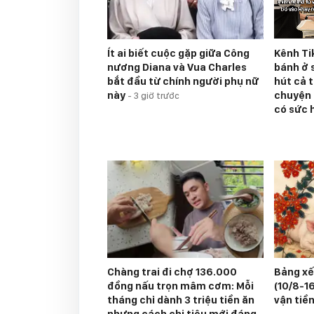
Kênh Ti
Ít ai biết cuộc gặp giữa Công
bánh ở s
nương Diana và Vua Charles
hút cả t
bắt đầu từ chính người phụ nữ
chuyện 
này
-
3 giờ trước
có sức 
Chàng trai đi chợ 136.000
Bảng xế
đồng nấu trọn mâm cơm: Mỗi
(10/8-16
tháng chỉ dành 3 triệu tiền ăn
vận tiề