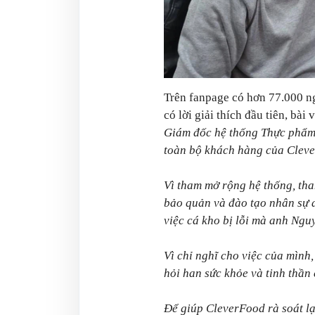
Trên fanpage có hơn 77.000 n
có lời giải thích đầu tiên, bài
Giám đốc hệ thống Thực phẩm 
toàn bộ khách hàng của Clev
Vì tham mở rộng hệ thống, tha
bảo quản và đào tạo nhân sự d
việc cá kho bị lỗi mà anh Ngu
Vì chỉ nghĩ cho việc của mình,
hỏi han sức khỏe và tinh thần
Để giúp CleverFood rà soát l