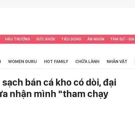
HẬU TRƯỜNG
SỨC KHỎE
TIÊU DÙNG
ĂN NGON
TÂM SỰ - GIA
H
WOMEN GURU
HOT FAMILY
CHỮA LÀNH
NHÂN VẬT
sạch bán cá kho có dòi, đại
hừa nhận mình "tham chạy