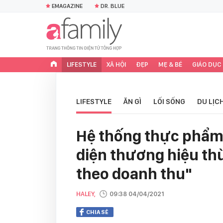
EMAGAZINE
DR. BLUE
LIFESTYLE
XÃ HỘI
ĐẸP
MẸ & BÉ
GIÁO DỤC
LIFESTYLE
ĂN GÌ
LỐI SỐNG
DU LỊC
Hệ thống thực phẩm 
diện thương hiệu t
theo doanh thu"
HALEY,
09:38 04/04/2021
CHIA SẺ