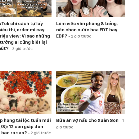
kTok chỉ cách tự lấy
Làm việc văn phòng 8 tiếng,
iêu thị, order mì cay…
nên chọn nước hoa EDT hay
riệu view: Vì sao những
EDP?
-
2 giờ trước
tưởng ai cũng biết lại
hút?
-
3 giờ trước
p hạng tài lộc tuần mới
Bữa ăn vợ nấu cho Xuân Son
-
1
/8): 12 con giáp đón
giờ trước
n bạc ra sao?
-
2 giờ trước